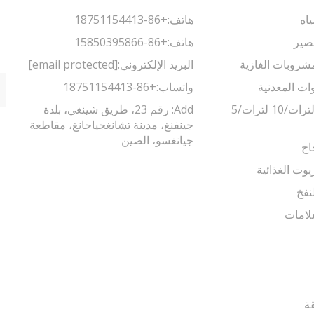
اه
هاتف:
+86-18751154413
صير
هاتف:
+86-15850395866
مشروبات الغازية
البريد الإلكتروني:
[email protected]
وات المعدنية
واتساب:
+86-18751154413
ماكينة تعبئة 5 لترات/10 لترات/5
Add: رقم 23، طريق شينغي، بلدة
جينفنغ، مدينة تشانغجياجانغ، مقاطعة
جيانغسو، الصين
اج
يوت الغذائية
نفخ
لامات
قة