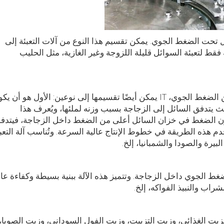
 تحت الضغط الجوي. يمكن تقسيم هذا النوع من آلات التعبئة إلى
 فقط لتعبئة السوائل قليلة اللزوجة وغير الغازية، مثل الحليب
 الضغط الجوي،
IT
يمكن أيضًا تقسيمها إلى نوعين: الأول هو أن يك
يتدفق السائل إلى الزجاجة بسبب وزنه لملئها، ويُعرف هذا
يكون الضغط في خزان السائل أعلى من الضغط داخل الزجاجة، فيتدف
خدم هذه الطريقة في خطوط الإنتاج عالية السرعة. وتُناسب آلة التعب
يرة والصودا والشمبانيا، إلخ.
 الجوي داخل الزجاجة. وتتميز هذه الآلة ببنية بسيطة وكفاءة عال
راب والنبيذ الفواكه، إلخ.
الزيت الغذائي، وزيت التزييت، وزيت الفول السوداني، وزيت الصويا،