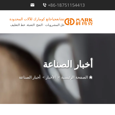
+86-18751154413
تشانغجياجانغ كومارك للآلات المحدودة
حل المشروبات - النفخ. التعبئة. خط التغليف
أخبار الصناعة
الصفحة الرئيسية
>
الأخبار
>
أخبار الصناعة