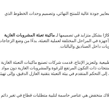
عايير جودة عالية للمنتج النهائي، وتصميم وحدات الخطوط الذي
ارًا بشكل متزايد في تصميمها لـ
ماكينة تعبئة المشروبات الغازية
هزة في المراحل المختلفة لعملية التعبئة، بدءًا من وضع الزجاجات
ات داخل الصناديق والبالتات.
عية. ولتعزيز الإنتاج، قدمت شركات تصنيع ماكينات التعبئة الغازية
بتكارات تتيح تعبئة المنتجات ذات التكون المرتفع للرغوة والمشروبات الغازية دون مواد
 تصل إلى 20 °م. ويرجع ذلك إلى التحكم المتقدم في بيئة التعبئة بتقنية العازل الدقيق، وإلى تهيئ
هلاك منخفض هي عناصر حاسمة لتلبية متطلبات قطاع في تغير دائم