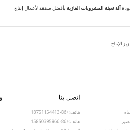
جودة
آلة تعبئة المشروبات الغازية
بأفضل صفقة لأعمال إنتاج
يز الإنتاج
اتصل بنا
و
اه
هاتف:
+86-18751154413
صير
هاتف:
+86-15850395866