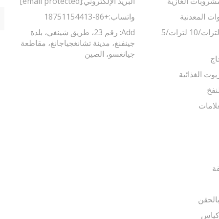
مشروبات الغازية
البريد الإلكتروني:
[email protected]
وات المعدنية
واتساب:
+86-18751154413
ماكينة تعبئة 5 لترات/10 لترات/5
Add: رقم 23، طريق شينغي، بلدة
جينفنغ، مدينة تشانغجياجانغ، مقاطعة
جيانغسو، الصين
اج
يوت الغذائية
نفخ
لامات
قة
الحقن
أكياس