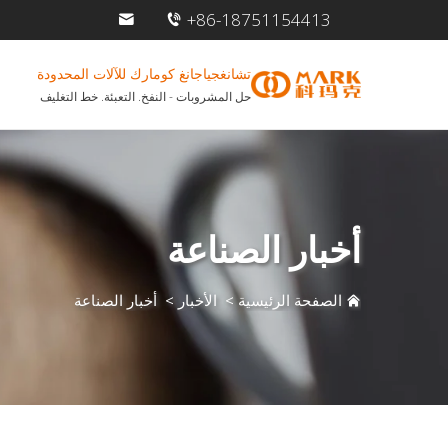
+86-18751154413
تشانغجياجانغ كومارك للآلات المحدودة
حل المشروبات - النفخ. التعبئة. خط التغليف
أخبار الصناعة
الصفحة الرئيسية
>
الأخبار
>
أخبار الصناعة