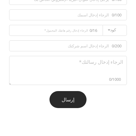
0/100
كود
0/16
0/200
0/1000
إرسال