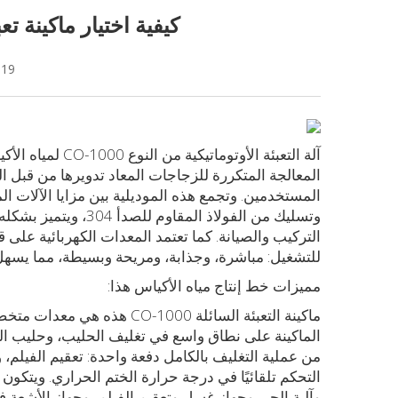
كيفية اختيار ماكينة ت
-19
آلة التعبئة الأو
المعالجة المتكررة للزجاجات المعاد تدويرها من قبل ا
المستخدمين. وتجمع هذه الموديلية بين مزايا الآلات ال
وتسليك من الفولاذ الم
للتشغيل: مباشرة، وجذابة، ومريحة وبسيطة، مما يسهل
مميزات خط إنتاج مياه الأكياس هذا:
ماكينة التعبئة السائلة -1000
الماكينة على نطاق واسع في تغليف الحليب، وحليب الصوي
من عملية التغليف بالكامل دفعة واحدة: تعقيم الفيلم، و
التحكم تلقائيًا في درجة حرارة الختم الحراري. ويتكون
وآلية الجر، وجهاز غسل وتعقيم الفيلم، وجهاز الأشعة ف