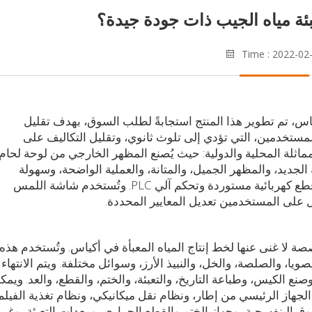
عبئة مياه الجيب ذات جودة جيدة؟
Time : 2022-02
توماتيكية من النوع CO-1000 لمياه الأكياس، تم تطوير هذا المنتج استجابةً لطلب السوق، بهدف تقليل
لمستخدمين، التي تؤدي إلى تلوث ثانوي، وتقليل التكاليف على
مماثلة المحلية والدولية: حيث يُصنع المظهر الخارجي من لوحة لحام
قاوم للصدأ 304، ويتميز بشكله الجديد، والمظهر الجميل، والمتانة، والعملية الواضحة، وسهولة
التركيب والصيانة. كما تعتمد المعدات الكهربائية على قطع كهربائية مستوردة وتحكم آلي PLC. وتُستخدم شاشة اللمس
 على المستخدمين تعديل المعايير المحددة.
CO هذه هي معدات متخصصة لا غنى عنها لخط إنتاج المياه المعبأة في أكياس. وتُستخدم هذه
ا، والصلصة، والخل، والنبيذ الأرز، وسوائل مختلفة. ويتم الانتهاء
صنع الكيس، وطباعة التاريخ، والتعبئة، والختم، والقطع، والعد. ويمك
 الجهاز الرئيسي من إطار، ونظام نقل ميكانيكي، ونظام تغذية الفيلم
وق البنفسجية، وجهاز الختم والقطع الحراري، ومعدات التعبئة، وغيره