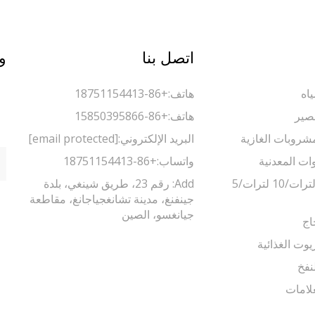
اتصل بنا
و
اه
هاتف:
+86-18751154413
صير
هاتف:
+86-15850395866
مشروبات الغازية
البريد الإلكتروني:
[email protected]
وات المعدنية
واتساب:
+86-18751154413
ماكينة تعبئة 5 لترات/10 لترات/5
Add: رقم 23، طريق شينغي، بلدة
جينفنغ، مدينة تشانغجياجانغ، مقاطعة
جيانغسو، الصين
اج
يوت الغذائية
نفخ
لامات