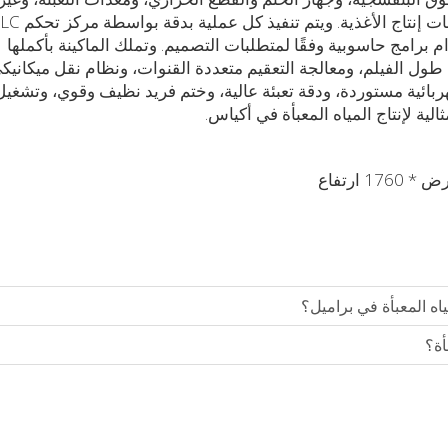
وكلها مصنوعة من الفولاذ المقاوم للصدأ وتفي بمتطلبات إنتاج الأغذية. ويتم تنف
برامج حاسوبية وفقًا لمتطلبات التصميم. وتملك الماكينة بأكملها
ول الفيلم، ومعالجة التعقيم متعددة القنوات، ونظام نقل ميكانيك
ائية مستوردة، ودقة تعبئة عالية، وختم فريد نظيف وقوي، وتشغيل
 لإنتاج المياه المعبأة في أكياس.
اه المعبأة في براميل؟
أة؟