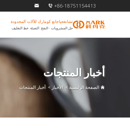
+86-18751154413
تشانغجياجانغ كومارك للآلات المحدودة
حل المشروبات - النفخ. التعبئة. خط التغليف
أخبار المنتجات
الصفحة الرئيسية
>
الأخبار
>
أخبار المنتجات