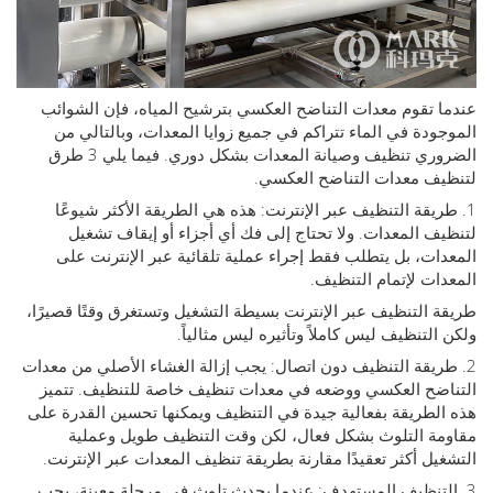
 تقوم معدات التناضح العكسي بترشيح المياه، فإن الشوائب
ودة في الماء تتراكم في جميع زوايا المعدات، وبالتالي من
الضروري تنظيف وصيانة المعدات بشكل دوري. فيما يلي 3 طرق
ف معدات التناضح العكسي.
ريقة التنظيف عبر الإنترنت: هذه هي الطريقة الأكثر شيوعًا
ف المعدات. ولا تحتاج إلى فك أي أجزاء أو إيقاف تشغيل
ات، بل يتطلب فقط إجراء عملية تلقائية عبر الإنترنت على
ات لإتمام التنظيف.
 التنظيف عبر الإنترنت بسيطة التشغيل وتستغرق وقتًا قصيرًا،
التنظيف ليس كاملاً وتأثيره ليس مثالياً.
طريقة التنظيف دون اتصال: يجب إزالة الغشاء الأصلي من معدات
ضح العكسي ووضعه في معدات تنظيف خاصة للتنظيف. تتميز
لطريقة بفعالية جيدة في التنظيف ويمكنها تحسين القدرة على
ة التلوث بشكل فعال، لكن وقت التنظيف طويل وعملية
يل أكثر تعقيدًا مقارنة بطريقة تنظيف المعدات عبر الإنترنت.
التنظيف المستهدف: عندما يحدث تلوث في مرحلة معينة، يجب