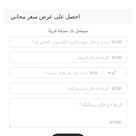
احصل على عرض سعر مجاني
سيتصل بك ممثلنا قريبًا.
0/100
0/100
كود
0/16
0/200
0/1000