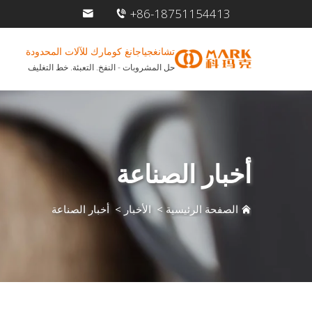
+86-18751154413
تشانغجياجانغ كومارك للآلات المحدودة
حل المشروبات - النفخ. التعبئة. خط التغليف
أخبار الصناعة
الصفحة الرئيسية
>
الأخبار
>
أخبار الصناعة