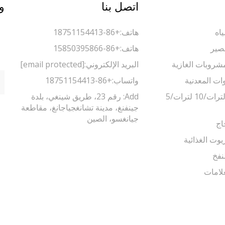
اتصل بنا
و
اه
هاتف:
+86-18751154413
صير
هاتف:
+86-15850395866
مشروبات الغازية
البريد الإلكتروني:
[email protected]
وات المعدنية
واتساب:
+86-18751154413
ماكينة تعبئة 5 لترات/10 لترات/5
Add: رقم 23، طريق شينغي، بلدة
جينفنغ، مدينة تشانغجياجانغ، مقاطعة
جيانغسو، الصين
اج
يوت الغذائية
نفخ
لامات