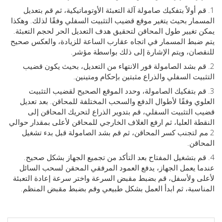
م أولاً بتفكيك صامولة آلة التعبئة الأوتوماتيكية، ثم قم بتعديل
ار بحيث يتغير موقع قضيب التثبيت السفلي وفقًا لذلك. وهكذا
تغيير طول المحاقن لتحقيق هدف التعديل الحر لحجم التعبئة.
بط المسمار في اتجاه عقارب الساعة للزيادة، والعكس صحيح
ان، ويتم الإشارة إلى ذلك بواسطة مؤشر.
م بشد الصامولة فور الانتهاء من التعديل، بحيث يكون قضيب
يت السفلي والذراع مثبتين بإحكام ومتينين.
م بتفكيك الصامولة، وحدد الموقع الصحيح لقضيب التثبيت
ي وفقًا لأطوال الدفع والسحب المختلفة للمحاقن. بعد تعديل
التثبيت السفلي، قم بتدوير الذراع لتحريك المحاقن إلى
ة العليا، ثم ارفع الغلاف الخارجي للمحاقن لأعلى بمقدار حوالي
م لتجنب كسر المحاقن، ثم قم بشد الصامولة قبل بدء تشغيل
قن.
م بتشغيل المفتاح بعد التأكد من تجميع الجهاز بشكل صحيح.
 يعمل الجهاز، يدفع العمود المرفقي المحقن لسحب السائل
 ولأسفل، قم بضبط مقبض السرعة واختر سرعة إعادة التعبئة
سبة، ثم ابدأ العمل بشكل طبيعي وقم بضبط مقبض المنظم.