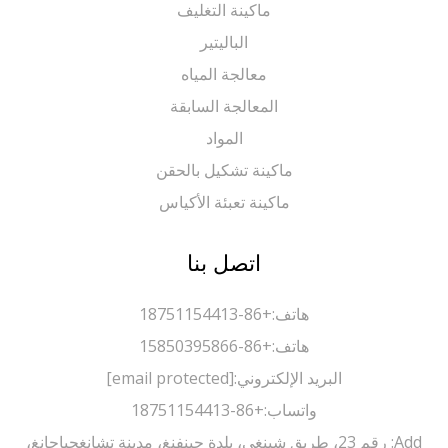
ماكينة التغليف
الباليتير
معالجة المياه
المعالجة السابقة
المواد
ماكينة تشكيل بالحقن
ماكينة تعبئة الأكياس
اتصل بنا
هاتف:
+86-18751154413
هاتف:
+86-15850395866
البريد الإلكتروني:
[email protected]
واتساب:
+86-18751154413
Add: رقم 23، طريق شينغي، بلدة جينفنغ، مدينة تشانغجياجانغ،