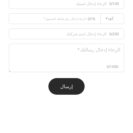
0/100
كود
0/16
0/200
0/1000
إرسال