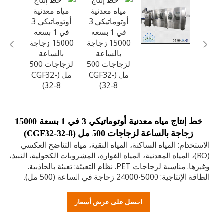
خط إنتاج مياه معدنية أوتوماتيكي 3 في 1 بسعة 15000
زجاجة بالساعة لزجاجات 500 مل (CGF32-32-8)
خدام: المياه الساكنة، المياه النقية، مياه التناضح العكسي
RO)، المياه المعدنية، المياه الفوارة، المشروبات الكحولية، النبيذ،
وغيرها. مناسبة لزجاجات PET. نظام التعبئة: تعبئة بالجاذبية.
ة: 5000-24000 زجاجة في الساعة (500 مل).
احصل على عرض أسعار