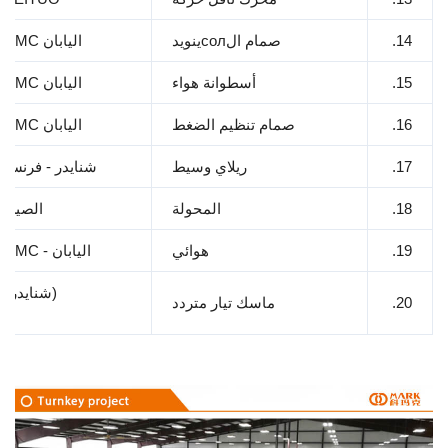
1
صمام الсолينويد
اليابان SMC
1
أسطوانة هواء
اليابان SMC
1
صمام تنظيم الضغط
اليابان SMC
1
ريلاي وسيط
شنايدر - فرنسا
1
المحولة
الصين
1
هوائي
اليابان - SMC
(شنايدر)
2
ماسك تيار متردد