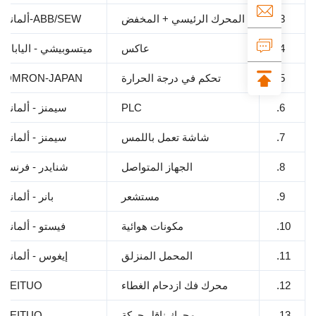
3.
المحرك الرئيسي + المخفض
ABB/SEW-ألمانيا
4.
عاكس
ميتسوبيشي - اليابان
5.
تحكم في درجة الحرارة
OMRON-JAPAN
6.
PLC
سيمنز - ألمانيا
7.
شاشة تعمل باللمس
سيمنز - ألمانيا
8.
الجهاز المتواصل
شنايدر - فرنسا
9.
مستشعر
بانر - ألمانيا
1
مكونات هوائية
فيستو - ألمانيا
1
المحمل المنزلق
إيغوس - ألمانيا
1
محرك فك ازدحام الغطاء
FEITUO
1
محرك ناقل حركة
FEITUO