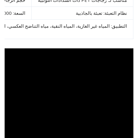
سب لـ: زجاجات PET ذات السدادات اللولبية
حجم الزجاجة: 200-20000 مل
ام التعبئة: تعبئة بالجاذبية
السعة: 15,000 زجاجة في الساعة لزجاجة سعة 500 مل
تطبيق: المياه غير الغازية، المياه النقية، مياه التناضح العكسي، المياه الم