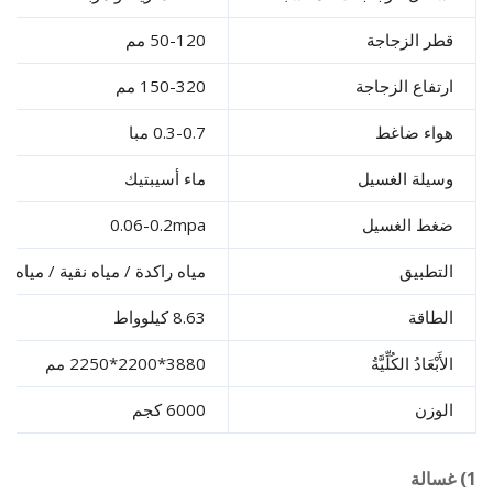
ر الزجاجة
50-120 مم
تفاع الزجاجة
150-320 مم
اء ضاغط
0.3-0.7 مبا
يلة الغسيل
ماء أسيبتيك
غط الغسيل
0.06-0.2mpa
تطبيق
مياه راكدة / مياه نقية / مياه معدنية
طاقة
8.63 كيلوواط
َبْعَادُ الكُلِّيَّةُ
3880*2200*2250 مم
وزن
6000 كجم