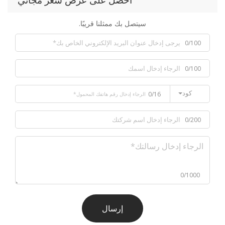
احصل على عرض سعر مجاني
سيتصل بك ممثلنا قريبًا.
0/100
0/100
كود
0/16
0/200
0/1000
إرسال