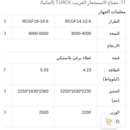
ت الجهاز
طراز
RCGF14-12-5
RCGF18-18-6
F24-24-8
سعة
3000-4000
4000-6000
000-10000
ارتفاع
150-320
عة
غطاء برغي بلاستيكي
طاقة
4.23
5.03
6.57
يلوواط)
حجم
2230*1630*2250
2360*1830*2250
2900*2200*2250
م)
وزن
2200
2500
4200
جم)