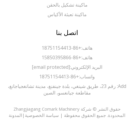
ماكينة تشكيل بالحقن
ماكينة تعبئة الأكياس
اتصل بنا
هاتف:
+86-18751154413
هاتف:
+86-15850395866
البريد الإلكتروني:
[email protected]
واتساب:
+86-18751154413
Add: رقم 23، طريق شينغي، بلدة جينفنغ، مدينة تشانغجياجانغ،
مقاطعة جيانغسو، الصين
حقوق النشر © شركة Zhangjiagang Comark Machinery
حدودة. جميع الحقوق محفوظة |
سياسة الخصوصية
|
المدونة