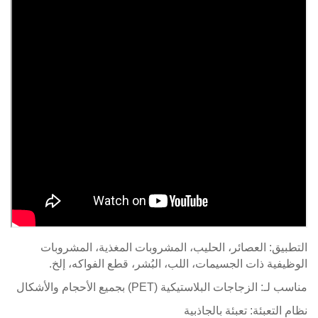
يق: العصائر، الحليب، المشروبات المغذية، المشروبات
فية ذات الجسيمات، اللب، البُشر، قطع الفواكه، إلخ.
: الزجاجات البلاستيكية (PET) بجميع الأحجام والأشكال
التعبئة: تعبئة بالجاذبية