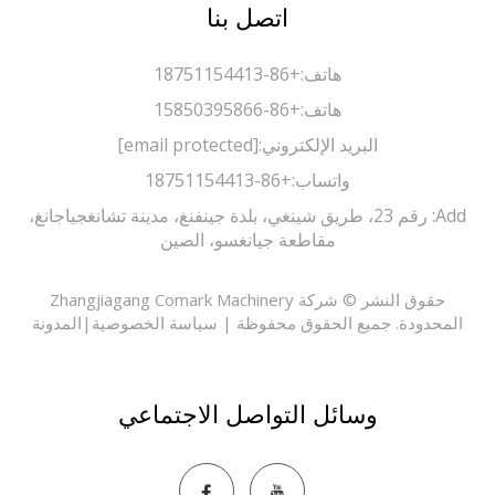
اتصل بنا
هاتف:
+86-18751154413
هاتف:
+86-15850395866
البريد الإلكتروني:
[email protected]
واتساب:
+86-18751154413
Add: رقم 23، طريق شينغي، بلدة جينفنغ، مدينة تشانغجياجانغ،
مقاطعة جيانغسو، الصين
حقوق النشر © شركة Zhangjiagang Comark Machinery
حدودة. جميع الحقوق محفوظة |
سياسة الخصوصية
|
المدونة
وسائل التواصل الاجتماعي