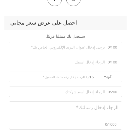
احصل على عرض سعر مجاني
سيتصل بك ممثلنا قريبًا.
0/100
0/100
كود
0/16
0/200
0/1000