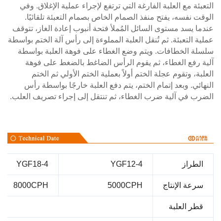
ئة مع العلبة الفارغة التي ترتفع لإجراء عملية الإغلاق. وفي
 نفسه، يفتح منفذ الصمام الخاص بصمام التعبئة تلقائيًا.
 يسد مستوى السائل المُملأ فتحة أنبوب إعادة الغاز، تتوقف
 التعبئة. ثم تُنقل العلبة المملوءة إلى رأس آلة الختم بواسطة
ة الخطافات. ويتم وضع الغطاء على فوهة العلبة بواسطة
رفع الغطاء، ثم يقوم الرأس الضاغط بالضغط على فوهة
ة، وتقوم عجلة الختم أولاً بعملية الختم الأولي ثم الختم
ئي. وبعد إتمام الختم، يتم دفع العلبة خارجًا بواسطة رأس
 في آلية ضرب الغطاء، ثم تنتقل إلى إجراء تصريف العلب.
طراز
YGF12-4
YGF18-4
عة الإنتاج
5000CPH
8000CPH
ر العلبة
القطر 52.9x99