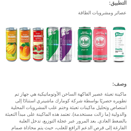
بيق:
ر ومشروبات الطاقة
:
ة تعبئة عصير الفاكهة الساخن الأوتوماتيكية هي جهاز تم
ه حصريًا بواسطة شركة كومارك ماشينري استنادًا إلى
اص وتحليل ماكينات تعبئة وختم علب المشروبات المحلية
لية (ما زالت مستخدمة). تعتمد هذه الماكينة على مبدأ التعبئة
ط العادي. بعد المرور عبر عجلة التوزيع، تدخل العلبة
غة إلى قرص الدعم الرافع للعلب، حيث يتم محاذاة صمام