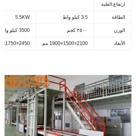
تفاع العلبة
60
طاقة
3.5 كيلو واط
5.5KW
وزن
٢٥٠٠ كجم
3500 كيلو واط
أبعاد
2100×1500×1900 مم
2450×1750×2200 مم