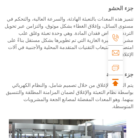
الحشو
 هذه المعدات بالتعبئة الهادئة، والسرعة العالية، والتحكم في
 السائل، وإغلاق الغطاء بشكل موثوق، والتزامن عبر تحويل
د، وانخفاض فقدان المادة. وهي وحدة تعبئة وغلق علب
ات البيرة الغازية التي تم تطويرها بشكل مستقل بناءً على
ص واستيعاب التقنيات المتقدمة المحلية والأجنبية في آلات
اق.
التغطية
لتعبئة والإغلاق من خلال تصميم شامل، والنظام الكهربائي
ة نظام التعبئة والإغلاق لضمان المزامنة المطلقة والتنسيق
ا. وهو المعدات المفضلة لمصانع الجعة والمشروبات
وسطة.