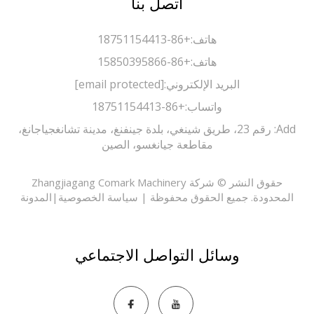
اتصل بنا
هاتف:
+86-18751154413
هاتف:
+86-15850395866
البريد الإلكتروني:
[email protected]
واتساب:
+86-18751154413
Add: رقم 23، طريق شينغي، بلدة جينفنغ، مدينة تشانغجياجانغ،
مقاطعة جيانغسو، الصين
حقوق النشر © شركة Zhangjiagang Comark Machinery
حدودة. جميع الحقوق محفوظة |
سياسة الخصوصية
|
المدونة
وسائل التواصل الاجتماعي