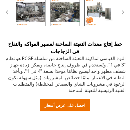
إنتاج معدات التعبئة الساخنة لعصير الفواكه والتفاح
في الزجاجات
النوع القياسي لماكينة التعبئة الساخنة من سلسلة RCGF هو نظام
"3 في 1"، وتُستخدم في ظروف إنتاج خاصة، ويمكن زيادة جهاز
شطف مطهر واحد ليصبح نظامًا موحدًا بسعة "4 في 1". ويأخذ
م في الاعتبار تمامًا خصائص المشروبات (مثل سهولة تكون
وة في مشروبات الشاي والعصائر المختلطة) والمتطلبات
ة الرئيسية للتعبئة الساخنة.
احصل على عرض أسعار