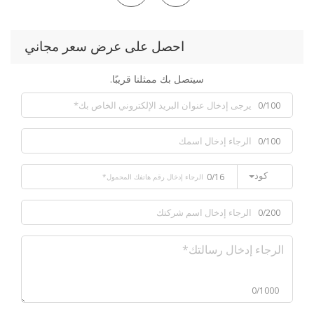
احصل على عرض سعر مجاني
سيتصل بك ممثلنا قريبًا.
0/100
0/100
كود
0/16
0/200
0/1000