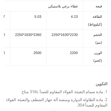
عة
غطاء برغي بلاستيكي
طاقة
4.23
5.03
6.57
يلوواط)
حجم
2230*1630*2250
2360*1830*2250
2900*2200*2250
م)
وزن
2200
2500
4200
جم)
ين
ادة الطاولة الدوارة ومنصة آلة جهاز الشطف والتعبئة: الفولاذ
م للصدأ 304.