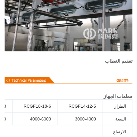
م الغطاب
ت الجهاز
طراز
RCGF14-12-5
RCGF18-18-6
F24-24-8
سعة
3000-4000
4000-6000
000-10000
ارتفاع
150-320