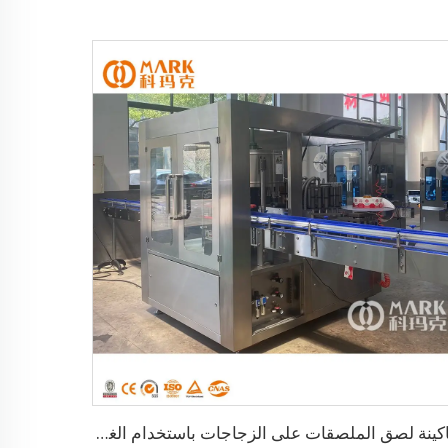
ماكينة لصق الملصقات على الزجاجات باستخدام الغراء الساخن OPP اللاصق أوتوماتيكياً