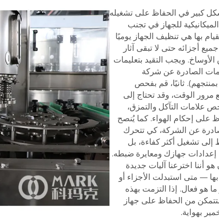
بشكل كبير في الحفاظ على تشغيله
ميكانيكية للجهاز في تجنب
ام بها هي تنظيف الجهاز يوميًا
يع أجزائه حتى لا تبقى آثار
 الأوساخ. ويجب التقيد بتعليمات
يمات الصادرة عن شركة
هم الأدرى بمنتجهم). ثانيًا، قم بفحص
ع مرور الوقت، وقد تحتاج إلى
ص علامات التآكل والتمزق،
 على إحكام الهواء. كما يُنصح
لصادرة عن الشركة، كي تتحرك
 إلى تشغيل أكثر كفاءة، بل
إلى إعدادات جهازك ومعايرة ضبطه.
و أننا اخترعنا آليات جديدة
بها — متى استبدلت الأجزاء أو
ا هو فعال. إذا التزمت بهذه
فستتمكن من الحفاظ على جهاز
مير بهواية.