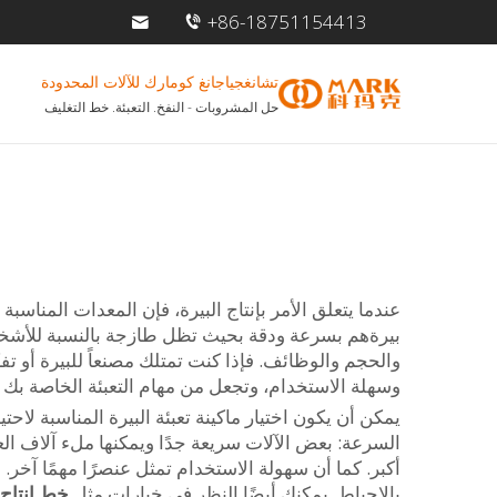
+86-18751154413
تشانغجياجانغ كومارك للآلات المحدودة
حل المشروبات - النفخ. التعبئة. خط التغليف
عندما يتعلق الأمر بإنتاج البيرة، فإن المعدات المناسبة
والحجم والوظائف. فإذا كنت تمتلك مصنعاً للبيرة أو تفكر
وسهلة الاستخدام، وتجعل من مهام التعبئة الخاصة بك أمر
يمكن أن يكون اختيار ماكينة تعبئة البيرة المناسبة لاحتيا
السرعة: بعض الآلات سريعة جدًا ويمكنها ملء آلاف ا
أكبر. كما أن سهولة الاستخدام تمثل عنصرًا مهمًا آخر
بالإحباط. يمكنك أيضًا النظر في خيارات مثل
خط إنتاج