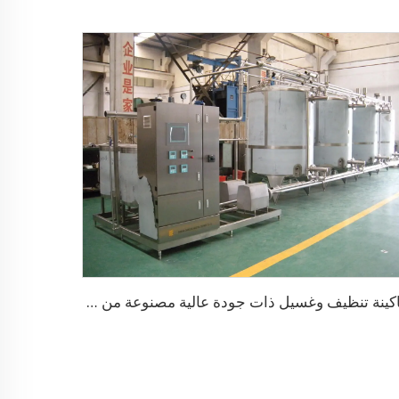
ماكينة تنظيف وغسيل ذات جودة عالية مصنوعة من الفولاذ المقاوم للصدأ لنظام CIP للأنابيب