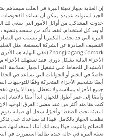
إن العناية بجهاز تعبئة البيرة في العلب سيساهم 
الجيد لسنوات عديدة. يمكن أن تساعد الفحوصات ال
حدوث المشاكل. من أوائل الأمور التي ينبغي لك القي
أو بعد كل استخدام. فقط تأكد من مسحه وتنظيف جم
البيرة التي قد تجذب البكتيريا أو تتسبب في التصاق
التنظيف الصادرة عن الشركة المصنعة، مثل التعل
Zhangjiagang Comark (ففي النهاية 
الأجزاء البالية بشكل دوري. فقد تستهلك الأجزاء م
الاستبدال للحفاظ على تشغيل الجهاز بسلاسة. افح
خاصةً في الختم أو الجوانات التي تساعد في الحفاظ
أيضًا بتشحيم الأجزاء المتحركة وفقًا للتوجيهات ا
جميع الأجزاء بسلاسة ولا تتعطل. وهذا لا يؤدي فقط
وأيضًا إلى عمر أطول للجهاز. ابدأ أيضًا بالانتباه 
كنت هنا منذ أكثر من عقد مضى؛ الفرق الوحيد الآن ه
للتعبئة تحت الضغط! وأخيرًا، سجل أي صيانة تقوم 
نظفت الجهاز بالكامل. فهذا قد يساعدك على تذكر م
النصائح واعنيت جيدًا بمعداتك أثناء استخدامها، 
تعبئة البيرة في حالة جيدة طالما استمررت في التخ