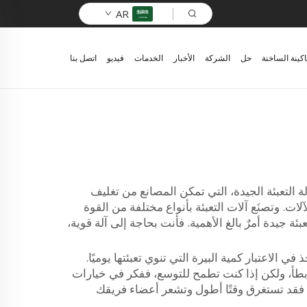
AR
اكينة الساخنة
حل
الشركة
الأخبار
الخدمات
فيديو
اتصل بنا
آلة التعبئة الجيدة، التي تمكن المصانع من تغليف
حيث تظل طازجة بالنسبة للأشخاص الذين يشربونها. وتُزوّد شركة Zhangjiagang Comark هذه الآلات. وتصنَع آلات التعبئة بأنواع مختلفة من القوة
ة جيدة أمرٌ بالغ الأهمية. فأنت بحاجة إلى آلة قوية،
ي الاعتبار كمية البيرة التي تنوي تعبئتها يوميًا.
بطأ، ولكن إذا كنت تطمح للتوسع، ففكر في خيارات
، فقد تستغرق وقتًا أطول وتشعر أعضاء فريقك