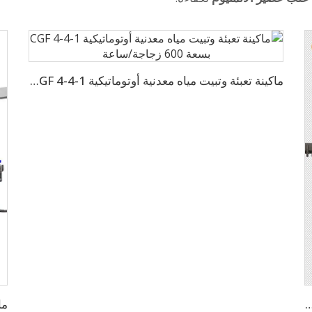
ماكينة تعبئة وتبيت مياه معدنية أوتوماتيكية CGF 4-4-1 بسعة 600 زجاجة/ساعة
10,0 زجاجة في الساعة للزجاجات سعة 500 مل، آلة مصنع العصير