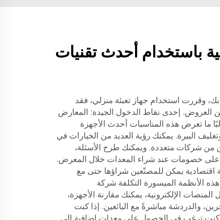
اجية باستخدام أحدث تقنيات
بك، وقررت استخدام جهاز تعبئة منزلي، فقد
 العروض. إحدى نقاط الدخول الجيدة: المعارض
البًا ما تعرض هذه المناسبات أحدث الأجهزة
ليف البيرة. يمكنك رؤية العديد من الخيارات في
لين من شركات متعددة. ويمكنك طرح الأسئلة،
ول على خصومات عند شراء المعدات خلال المعرض.
ة اقتصادية يمكن للمصنّعين شراؤها حتى مع
هذه الأنظمة الميسورة التكلفة شركة
Zhangjiag. وبفضل المنصات الإلكترونية، يمكنك مقارنة الأجهزة،
ين، والدردشة مباشرةً مع البائعين. إذا كنت
ذا كنت ترغب في الحصول على معدات إضافية إلى