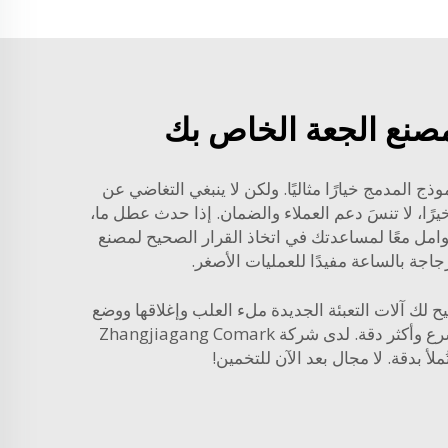
لمصنع الجعة الخاص بك
 المدمج خيارًا مثاليًا. ولكن لا ينبغي التغاضي عن
بسهولة. وأخيرًا، لا تنسَ دعم العملاء والضمان. إذا حدث عطل ما،
عوامل معًا لمساعدتك في اتخاذ القرار الصحيح لمصنع
مفيدًا للعمليات الأصغر.
يح لك آلات التعبئة الجديدة ملء العلب وإغلاقها ووضع
الملصقات عليها بواسطة الآلة. والنتيجة هي الحاجة إلى عدد أقل من الأشخاص للقيام بهذه المهام، مع إنجازها بشكل أسرع وأكثر دقة. لدى شركة Zhangjiagang Comark
أ بدقة. لا مجال بعد الآن للتخمين!