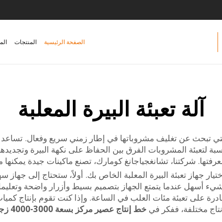
الصفحة الرئيسية
المنتجات
الم
آلة تعبئة البيرة المعلبة
 التي تبحث عن تغليف مشروباتها في إطار زمني سريع وفعال. تساعد ه
مناسبة لتعبئة المشروبات الفرق بين الحفاظ على نكهة البيرة وتجديد
عرفتها. شركتنا، تشانغجياجانغ كومارك، تصنع ماكينات جيدة يمكن
يار جهاز تعبئة البيرة المعلبة الخاص بك. أولاً، ستحتاج إلى جهاز 
ل شيء أسهل عندما يتمتع الجهاز بتصميم بسيط وأزرار واضحة وتعليما
درة على تعبئة مئات العلب في الساعة. وإذا كنت تقوم بإنتاج كميات ك
نتاج مختلفة، ففكر في
خط إنتاج عصير مركز بسعة 3000-4000 زجاجة في الساعة