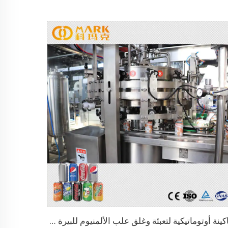
ماكينة أوتوماتيكية لتعبئة وغلق علب الألمنيوم للبيرة الحرفية والمشروبات والعصائر بسعة 330 مل و3000 علبة في الساعة / خط تعبئة البيرة