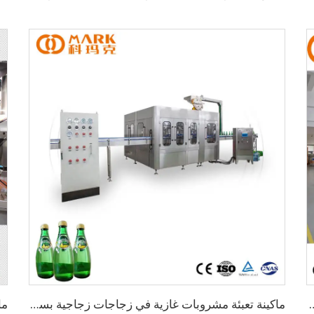
ة السرعة للزجاجات PE وPVC وPET
ماكينة تعبئة مشروبات غازية في زجاجات زجاجية بسعة 5000 زجاجة في الساعة