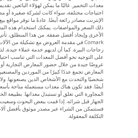
معدات التخمير. غالبًا ما يمكن لهؤلاء البائعين تقدي
احتياجات مختلفة، سواء كانت لشركة صغيرة أو مصنع
الإنترنت مصادر رائعة أيضًا. عادةً ما توفر مواقع ب
ذلك السعر والمواصفات. يمكنك استخدام هذه المعل
Comark في مقدمة العروض مع تشكيلة من الآلا
زجاجات البيرة. كما أن لديهم خدمة عملاء جيدة، ل
على التوجيه نحو أفضل المعدات التي تناسب احتياجا
عروضًا جيدة من خلال حضور المعارض التجارية أو ا
المعارض تجمع عددًا كبيرًا من الموردين والمصنعين
شخصيًا والتحدث مع الأشخاص الذين يصنعونها. ولا 
أيضًا. فقد تكون هناك معدات مستعملة متاحة بأس
المجاورة التي تغلق أو تستبدل معداتها. بطبيعة ال
الجهاز قبل شرائه. إذا قمت ببعض البحوث وسعيت 
فستتمكن من الشراء عبر مصدر موثوق بأفضل آلات ت
التكلفة المعقولة.