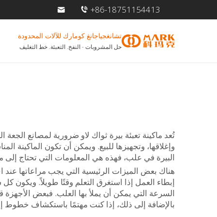
+86-18751154413
تشانغجياجانغ كومارك للآلات المحدودة
حل المشروبات - النفخ. التعبئة. خط التغليف
تُعد ماكينة تعبئة بيرة ثواك لاو ضرورية لمصانع الجعة
وإغلاقها، وتجهيزها للبيع. ويمكن أن تكون الماكينة ال
البيرة في علب، فهذه هي المعلومات التي تحتاج إلى م
هناك بعض الميزات الرئيسية التي يجب مراعاتها عند اخت
إبطاء العمل إذا استغرق التعلم وقتًا طويلاً. ويكون ك
السرعة التي يمكن أن يملأ بها العلب. فبعض الأجهزة قا
بالإضافة إلى ذلك، إذا كنت مهتمًا باستكشاف خطوط إ