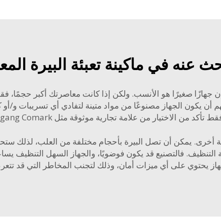
ث عنه في ماكينة تعبئة البيرة المعل
جهازًا صغيرًا هو الأنسب. ولكن إذا كانت معاصرتك أكبر حجمًا، فقد 
المهم أن يكون الجهاز مصنوعًا من مواد متينة لتفادي أي تسريبات و/أو
اختيار من علامة تجارية موثوقة مثل Zhangjiagang Comark التي تؤمن بمنتجاتها.
 أخرى. يمكن أن تصل البيرة بأحجام مختلفة من العلب، لذلك ستحتاج
 التنظيف. فالتصنيع قد يكون فوضويًا، والجهاز السهل التنظيف يس
جهاز يحتوي على أي ميزات أمان، وذلك لتجنب المخاطر التي قد تتعرض