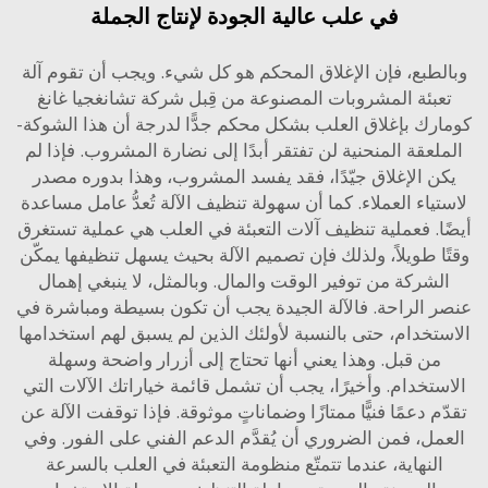
في علب عالية الجودة لإنتاج الجملة
طبع، فإن الإغلاق المحكم هو كل شيء. ويجب أن تقوم آلة
بئة المشروبات المصنوعة من قِبل شركة تشانغجيا غانغ
رك بإغلاق العلب بشكل محكم جدًّا لدرجة أن هذا الشوكة-
عقة المنحنية لن تفتقر أبدًا إلى نضارة المشروب. فإذا لم
ن الإغلاق جيّدًا، فقد يفسد المشروب، وهذا بدوره مصدر
ياء العملاء. كما أن سهولة تنظيف الآلة تُعدُّ عامل مساعدة
ا. فعملية تنظيف آلات التعبئة في العلب هي عملية تستغرق
ا طويلاً، ولذلك فإن تصميم الآلة بحيث يسهل تنظيفها يمكّن
شركة من توفير الوقت والمال. وبالمثل، لا ينبغي إهمال
 الراحة. فالآلة الجيدة يجب أن تكون بسيطة ومباشرة في
تخدام، حتى بالنسبة لأولئك الذين لم يسبق لهم استخدامها
ن قبل. وهذا يعني أنها تحتاج إلى أزرار واضحة وسهلة
تخدام. وأخيرًا، يجب أن تشمل قائمة خياراتك الآلات التي
م دعمًا فنيًّا ممتازًا وضماناتٍ موثوقة. فإذا توقفت الآلة عن
ل، فمن الضروري أن يُقدَّم الدعم الفني على الفور. وفي
لنهاية، عندما تتمتّع منظومة التعبئة في العلب بالسرعة