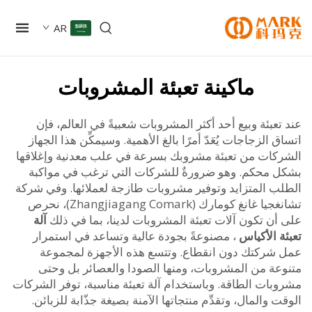
AR
ماكينة تعبئة المشروبات
عبئة وبيع أحد أكثر المشروبات شعبيةً في العالم، فإن
 الزجاجات يُعَدّ أمرًا بالغ الأهمية. وسيمكِّن هذا الجهاز
كات من تعبئة مشروبك بسرعة في علب معدنية وإغلاقها
 محكم. وهو ضرورةٌ للشركات التي ترغب في مواكبة
ب المتزايد وتوفير مشروبات طازجة لعملائها. وفي شركة
تشانغجيا غانغ كومارك (Zhangjiagang Comark)، نحرص
أن تكون آلات تعبئة المشروبات لدينا، بما في ذلك
آلة
 الأكياس
، مصنوعةً بجودة عالية وتساعد في استمرار
شركتك دون انقطاع. وتتسع هذه الأجهزة لمجموعة
عة من المشروبات، ومنها الصودا والعصائر بل وحتى
بات الطاقة. وباستخدام آلة تعبئة مناسبة، توفر الشركات
 والمال، وتقدِّم منتجاتها الآمنة بصيغة جذّابة للزبائن.