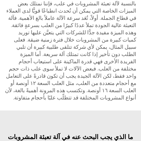
سبة لآلة تعبئة المشروبات في علب، فإننا نمتلك بعض
ات الخاصة التي يمكن أن تُحدث انطباعًا قويًّا لدى العملاء
اع الجملة. أولاً، تُعَد سرعة الآلة عاملاً بالغ الأهمية. فآلة
ئة عالية الجودة تملأ عددًا كبيرًا من العلب بسرعةٍ فائقة.
الميزة مفيدة جدًّا للشركات التي يتعيَّن عليها توريد
ت كبيرة من المشروبات خلال فترة زمنية ضيقة. فعلى
 المثال، يمكن لأي شركة تتلقى طلبية كبيرة أن تلبي
 دون تأخير إذا كانت تمتلك آلة سريعة. أما الميزة
يدة الأخرى فهي قدرة الماكينة على استيعاب أحجام
فة من العلب. فبعض الآلات لا تملأ سوى علب ذات حجم
 فقط، لكن الآلة الجيدة يجب أن تكون قادرةً على التعامل
مع أحجام متعددة من العلب، مثل العلب السعة ١٢ أونصة أو
العلب السعة ١٦ أونصة. وتكتسب هذه المرونة أهميةً بالغة، لأن
 المشروبات المختلفة قد تتطلّب علبًا بأحجام متفاوتة.
الذي يجب البحث عنه في آلة تعبئة المشروبات