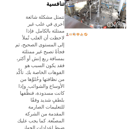
تنافسية
تتمثل مشكلة شائعة
أخرى في علب غير
ممتلئة بالكامل. فإذا
لاحظت أن العلب تُملأ
إلى المستوى الصحيح، ثم
فجأةً تصبح غير ممتلئة
بمسافة ربع إنش أو أكثر،
فقد يكون السبب هو
الفوهات الخاصة بك. تأكَّد
من نظافتها وخُلوِّها من
الأوساخ والشوائب. وإذا
كانت مسدودة، فنظِّفها
بلطفٍ شديد وفقًا
للتعليمات الصارمة
المقدمة من الشركة
المصنِّعة. كما يجب عليك
ضبط إعدادات الجهاز