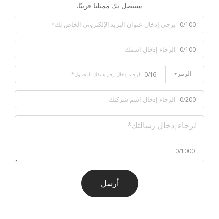
سيتصل بك ممثلنا قريبًا.
0/100
0/100
الرمز
0/16
0/200
0/1000
أرسل