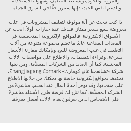
المرونة والجودة وبساطة التنظيف وسهولة الاستخدام
لدعم الفني الجيد، فإنها ستبرز حقًّا في السوق الجملية.
 كنت تبحث عن آلة موثوقة لتغليف المشروبات في علب،
ضة للبيع بسعر ممتاز، فلديك عدة خيارات. أولاً، ابحث عن
أسواق الإلكترونية. فالمواقع الإلكترونية المتخصصة في
معدات الصناعية غالبًا ما تضم مجموعة متنوعة من آلات
غليف في علب المعروضة للبيع. وبإمكانك مقارنة الأسعار
رعة، وقراءة التقييمات، والاطلاع على مواصفات الآلات
مختلفة. كما أن العديد من الشركات المصنِّعة، ومن بينها
شركة «تشانغجيا غانغ كومارك» Zhangjiagang Comark،
فظ بمواقع إلكترونية خاصة بها يمكنك من خلالها الاطلاع
 منتجاتها. وقد توفر أحيانًا المال عند الطلب مباشرةً من
شركة المصنِّعة، كما تتاح لك فرصة طرح الأسئلة مباشرةً
لى الأشخاص الذين يعرفون هذه الآلات أفضل معرفة.