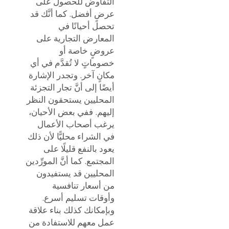
التفاوض للحصول على
عرضٍ أفضل. كما أنَّك قد
تحصل أحيانًا في
المعارض التجارية على
عروضٍ خاصة أو
خصوماتٍ لا تُقدَّم في أي
مكانٍ آخر. وتجدر الإشارة
أيضًا إلى أنَّ تجار التجزئة
المحليين يستحقون النظر
إليهم. ففي بعض الأحيان،
يرغب أصحاب الأعمال
في الشراء محليًّا لأن ذلك
يعود بالنفع قليلًا على
المجتمع. كما أنَّ المورِّدين
المحليين قد يستفيدون
من أسعار تنافسية
وأوقات تسليم أسرع.
وبإمكانك كذلك بناء علاقة
عمل معهم للاستفادة من