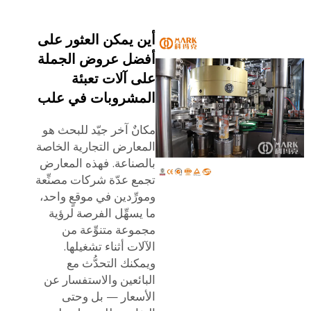
أين يمكن العثور على
أفضل عروض الجملة
على آلات تعبئة
المشروبات في علب
مكانٌ آخر جيّد للبحث هو
المعارض التجارية الخاصة
بالصناعة. فهذه المعارض
تجمع عدّة شركات مصنِّعة
ومورِّدين في موقعٍ واحد،
ما يسهِّل الفرصة لرؤية
مجموعة متنوِّعة من
الآلات أثناء تشغيلها.
ويمكنك التحدُّث مع
البائعين والاستفسار عن
الأسعار — بل وحتى