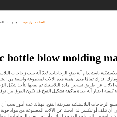
الصفحة الرئيسية
المنتجات
الم
ic bottle blow molding m
استيكية باستخدام آلة صنع الزجاجات. تُعدّ آلة صب زجاجات البلاست
كومارك، ندرك تمامًا مدى أهمية هذه الآلات لمجموعة واسعة من ال
 الآلات عن طريق تسخين مادة البلاستيك ثم نفخها لتأخذ شكل الزجا
كيفية اختيار آلة جيدة
ماكينة تشكيل النفخ
قد تكون الفرق بين توفي
يع الزجاجات البلاستيكية بطريقة النفخ، فهناك عدة أمور يجب أن ت
أن تتلف أو تنكسر. لذا ابحث عن الآلات المصنوعة من مواد قوية وال
خزَّن براحة في المساحة المتاحة لديك، وأن تفي بعدد الزجاجات المطل