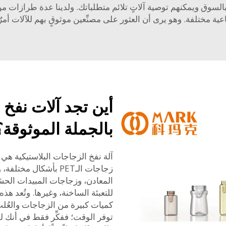
 بالسوق ويمكنهم توصية آلاتٍ تلائم متطلباتك. ولدينا عدة طرازات م
ية مختلفة. وهو يرى أن العثور على مصنِّعين موثوقٍ بهم للآلات أمرٌ ب
أين تجد آلات نفخ 
بالجملة الموثوقة؟
آلة نفخ الزجاجات البلاستيكية هي 
زجاجات الـPET بأشكال 
المعادن، وزجاجات المبيدات الح
للتعبئة الساخنة، وغيرها. وتُعد هذه
كميات كبيرة من الزجاجات والعُلب ب
توفر الوقت؛ ففكِّر فقط في أنك ل