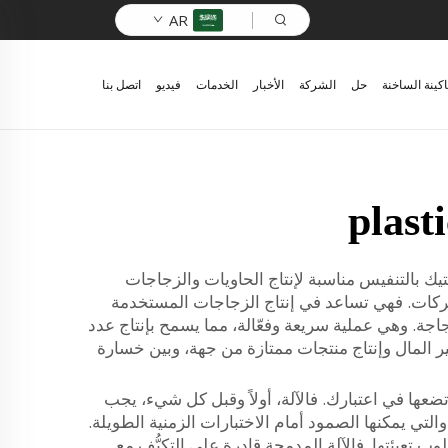
AR
اكينة الساخنة
حل
الشركة
الأخبار
الخدمات
فيديو
اتصل بنا
plast
يك بالتنفيس مناسبة لإنتاج الحاويات والزجاجات
شركات. فهي تساعد في إنتاج الزجاجات المستخدمة
جة. وهي عملية سريعة وفعّالة، مما يسمح بإنتاج عدد
ر المال وإنتاج منتجات ممتازة من جهة، وبين خسارة
ضعها في اعتبارك. فالآلة، أولاً وقبل كل شيء، يجب
تي يمكنها الصمود أمام الاختبارات الزمنية الطويلة.
وب تعبئتها. فالآلة المدمجة قادرة على التكيُّف مع