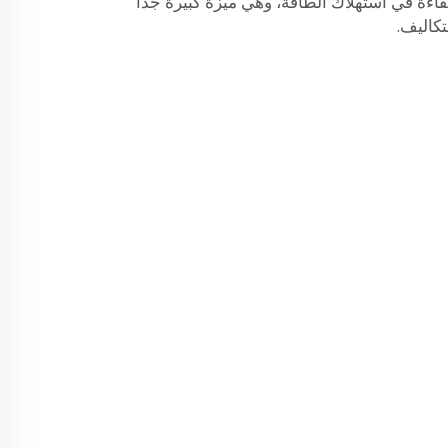
اءة في استهلاك الطاقة، وهي ميزةٌ كبيرةٌ جدًّا
كاليف.