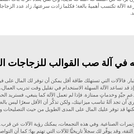
سرعة الآلة تكتسب أهميةً بالغة؛ فكلما زادت سرعتها، زاد عدد الزجا
.
 في آلة صب القوالب للزجاجات البل
الاعتبار. فالآلات التي تستهلك طاقة أقل يمكن أن توفر لك المال على ف
؛ إذ قد تساعد الآلة السهلة الاستخدام في تقليل وقت تدريب العمال
 بدعمٍ جيِّدٍ وخدماتٍ ممتازة. فإذا لم تعمل الآلة كما ينبغي، فستر
 أن تجد آلةً تناسب ميزانيتك، ولكن تذكَّر أن الأقل سعرًا ليس بالضر
لكنها قد توفر عليك المال على المدى الطويل من حيث التصليحات وا
مؤتمرات الصناعية. وفي هذه التجمعات، يمكنك رؤية الآلات عن قرب.
لثقة، وقد يوفِّر لك سجلاً تاريخيًّا للآلات التي تهتم بها؛ كما أن التواص