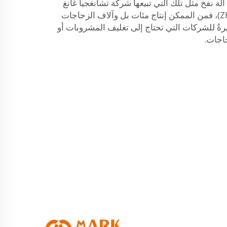
ام آلة نفخ مثل تلك التي تبيعها شركة تشانغجيا غانغ
كومارك (Zhangjiagang Comark)، فمن الممكن إنتاج مئات بل وآلاف الزجاجات
يرةٌ للشركات التي تحتاج إلى تغليف المشروبات أو
اجات.