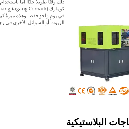
ذلك وقتًا طويلاً جدًّا! أما باستخد
في يومٍ واحدٍ فقط. وهذه ميزةٌ كب
الزيوت أو السوائل الأخرى في زج
اجات البلاستيكية