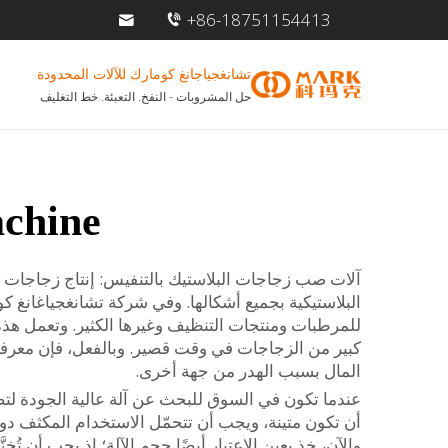
+86-18751154413
تشانغجياجانغ كومارك للآلات المحدودة
حل المشروبات - النفخ. التعبئة. خط التغليف
achine
آلات صب زجاجات البلاستيك بالتنفيس: إنتاج زجاجات بل
البلاستيكية بجميع أشكالها. وفي شركة تشانغجياغانغ 
للمرطبات ومنتجات التنظيف وغيرها الكثير. وتعمل هذه
كبير من الزجاجات في وقت قصير. وبالفعل، فإن معرفة 
المال بسبب الهدر من جهة أخرى.
عندما تكون في السوق للبحث عن آلة عالية الجودة لتصن
أن تكون متينة، ويجب أن تتحمّل الاستخدام المكثف دون 
والآن، خذ بعين الاعتبار أيضًا حجم الآلة؛ إذ يجب أن تُ