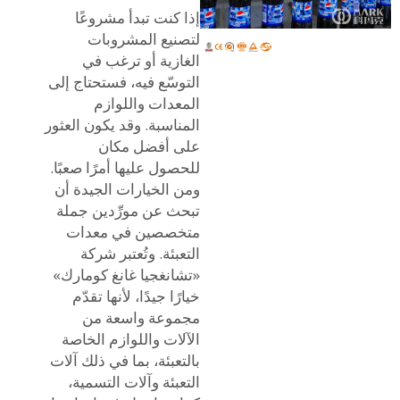
إذا كنت تبدأ مشروعًا
لتصنيع المشروبات
الغازية أو ترغب في
التوسّع فيه، فستحتاج إلى
المعدات واللوازم
المناسبة. وقد يكون العثور
على أفضل مكان
للحصول عليها أمرًا صعبًا.
ومن الخيارات الجيدة أن
تبحث عن مورِّدين جملة
متخصصين في معدات
التعبئة. وتُعتبر شركة
«تشانغجيا غانغ كومارك»
خيارًا جيدًا، لأنها تقدّم
مجموعة واسعة من
الآلات واللوازم الخاصة
بالتعبئة، بما في ذلك آلات
التعبئة وآلات التسمية،