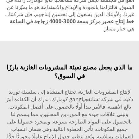
. فالتزامنا بالجودة والإبداع والاستدامة هو ما يميّزنا عن
ا. ولأولئك الذين يسعون إلى تحسين إنتاجهم، فإن شركتنا…
 عصير مركز بسعة 3000-4000 زجاجة في الساعة
ار ممتاز.
الذي يجعل مصنع تعبئة المشروبات الغازية بارزًا
في السوق؟
تاج المشروبات الغازية، تحتاج المنشأة إلى سلسلة توريد
ذكية. في شركة تشانغجياgang كومارك، ندرك أن الكفاءة أمرٌ
غ الأهمية. فالأمر يبدأ أولًا بالحصول على أفضل المكونات.
بني علاقات جيدة مع الموردين المحليين، مما يسمح لنا
حصول على المواد الطازجة بسرعة. وبمجرد حصولنا على
يع المكونات، تأتي الخطوة التالية وهي ضمان انسياب
ليات بسلاسة. ويُعد تنظيم جدول الإنتاج عاملًا محوريًّا جدًّا.