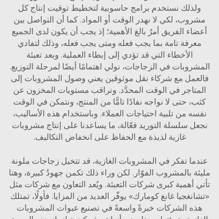
لذلك نستخدم برامج حاسوبية لتخطيط توقيت إنتاج كل
وب، لكي لا نهدر الوقت أو المواد. كما أن التواصل بين
اء الفريق أمرٌ بالغ الأهمية؛ إذ يجب أن يكون لدى الجميع
رفة تامة بما يجب فعله ومتى يجب فعله، وذلك لتفادي
الأخطاء التي قد تؤدي إلى إبطاء العملية. وبعد تعبئة
روبات في الزجاجات، نولي اهتمامًا أيضًا لمرحلة التوزيع.
عمل مع شركاء نقل موثوقين يعني وصول المشروبات إلى
تاجر في الوقت المحدَّد. ونراقب مستويات المخزون عن
، حتى لا نواجه نفادًا تامًّا من المنتج، ونتمكن في الوقت
ه من تلبية احتياجات العملاء. وباستخدام هذه الأساليب،
ل سلسلة التوريد فعّالة، ما يساعدنا على إنتاج مشروبات
غازية لذيذة مع الحفاظ على انخفاض التكاليف.
ما تفكر في المشروبات الغازية، قد تتخيل زجاجات ملونة
ة بالمشروب الفوّار. لكن وراء ذلك تكمن جهودٌ كبيرة، وهنا
 أهمية كبرى شركات التعبئة. ويُعد التعاون مع شركات مثل
نغجيا غانغ كومارك» يوفّر العديد من المزايا. فأولًا، تمتلك
ه الشركات خبرةً واسعةً في تصنيع عبوات المشروبات