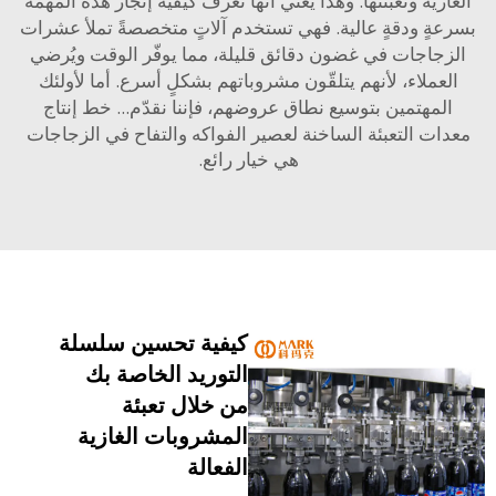
زية وتعبئتها. وهذا يعني أنها تعرف كيفية إنجاز هذه المهمة
ةٍ ودقةٍ عالية. فهي تستخدم آلاتٍ متخصصةً تملأ عشرات
جاجات في غضون دقائق قليلة، مما يوفّر الوقت ويُرضي
عملاء، لأنهم يتلقّون مشروباتهم بشكلٍ أسرع. أما لأولئك
لمهتمين بتوسيع نطاق عروضهم، فإننا نقدّم...
خط إنتاج
ات التعبئة الساخنة لعصير الفواكه والتفاح في الزجاجات
هي خيار رائع.
كيفية تحسين سلسلة
التوريد الخاصة بك
من خلال تعبئة
المشروبات الغازية
الفعالة