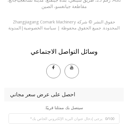
Add: رقم 23، طريق شينغي، بلدة جينفنغ، مدينة تشانغجياجانغ،
مقاطعة جيانغسو، الصين
حقوق النشر © شركة Zhangjiagang Comark Machinery
حدودة. جميع الحقوق محفوظة |
سياسة الخصوصية
|
المدونة
وسائل التواصل الاجتماعي
احصل على عرض سعر مجاني
سيتصل بك ممثلنا قريبًا.
0/100