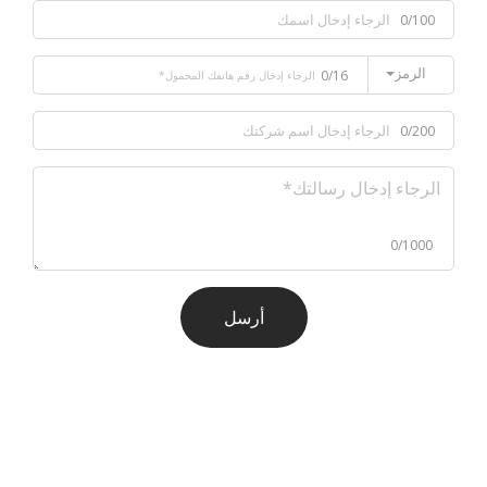
0/100
الرمز
0/16
0/200
0/1000
أرسل