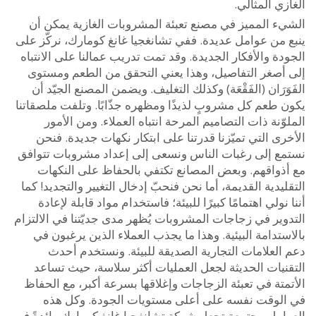
ي المثالي.
ء المميز في مصنع تعبئة المشروبات الغازية يمكن أن
 من عوامل عديدة. ففي تشانغجيا غانغ كومارك، نركّز على
ة والأفكار الجديدة. وقد تمت تدريب عمالنا على الانتباه
أصغر التفاصيل، وهذا يعني التحقق من الطعم ومستوى
َرَان (الفَقْعَة) وكذلك التغليف. ويضمن المصنع الجيّد أن
 طعم كل مشروبٍ لذيذًا ومظهره جذّابًا. وتلفت ملصقاتنا
ّنة ذات التصاميم المرحة انتباه العملاء. ومن الأمور
ى التي تميّزنا قدرتنا على ابتكار نكهات جديدة. فنحن
ع إلى رغبات الناس ونسعى إلى إعداد مشروبات تتوافق
ذواقهم. وبعض المصانع تكتفي بالحفاظ على النكهات
يدية القديمة، أما نحن فنحبّ إدخال التغيير والتجديد! كما
نولي اهتمامًا كبيرًا للبيئة؛ فاستخدام مواد قابلة لإعادة
ير في زجاجات المشروبات يُظهر مدى جديّتنا في الالتزام
تدامة البيئية. وهذا ما يجذب العملاء الذين يرغبون في
العلامات التجارية الصديقة للبيئة. ونستخدم أحدث
نيات الحديثة لجعل العمليات أكثر سلاسة، حيث تساعد
تة في تعبئة الزجاجات وإغلاقها بسرعة أكبر، مع الحفاظ
لوقت نفسه على أعلى مستويات الجودة. وكل هذه
امل مجتمعة تجعل شركة تشانغجيا غانغ كومارك رائدةً في