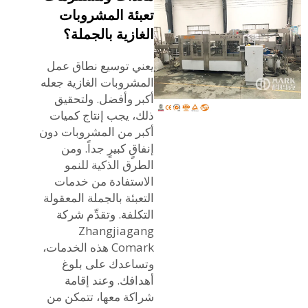
تعبئة المشروبات
الغازية بالجملة؟
يعني توسيع نطاق عمل
المشروبات الغازية جعله
أكبر وأفضل. ولتحقيق
ذلك، يجب إنتاج كميات
أكبر من المشروبات دون
إنفاقٍ كبيرٍ جداً. ومن
الطرق الذكية للنمو
الاستفادة من خدمات
التعبئة بالجملة المعقولة
التكلفة. وتقدِّم شركة
Zhangjiagang
Comark هذه الخدمات،
وتساعدك على بلوغ
أهدافك. وعند إقامة
شراكة معها، تتمكن من