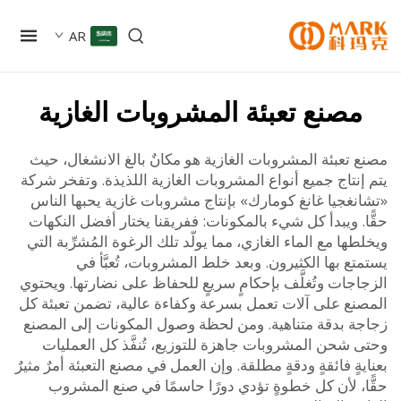
AR
صنع تعبئة المشروبات الغازية
تعبئة المشروبات الغازية هو مكانٌ بالغ الانشغال، حيث
نتاج جميع أنواع المشروبات الغازية اللذيذة. وتفخر شركة
نغجيا غانغ كومارك» بإنتاج مشروبات غازية يحبها الناس
. ويبدأ كل شيء بالمكونات: ففريقنا يختار أفضل النكهات
ها مع الماء الغازي، مما يولّد تلك الرغوة المُشرِّبة التي
ع بها الكثيرون. وبعد خلط المشروبات، تُعبَّأ في
جات وتُغلَّف بإحكامٍ سريعٍ للحفاظ على نضارتها. ويحتوي
نع على آلات تعمل بسرعة وكفاءة عالية، تضمن تعبئة كل
ة بدقة متناهية. ومن لحظة وصول المكونات إلى المصنع
 شحن المشروبات جاهزة للتوزيع، تُنفَّذ كل العمليات
ةٍ فائقةٍ ودقةٍ مطلقة. وإن العمل في مصنع التعبئة أمرٌ مثيرٌ
ا، لأن كل خطوةٍ تؤدي دورًا حاسمًا في صنع المشروب