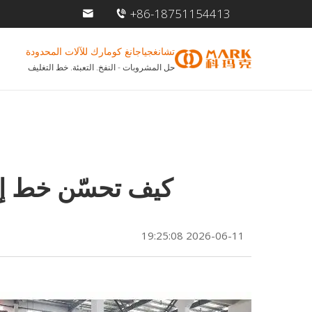
+86-18751154413
تشانغجياجانغ كومارك للآلات المحدودة
حل المشروبات - النفخ. التعبئة. خط التغليف
كيف تحسّن خط إنت
2026-06-11 19:25:08