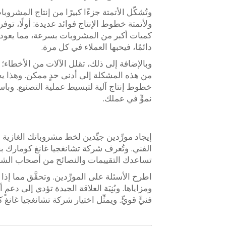
وتُشكّل الأتمتة جزءًا كبيرًا من إنتاج المشروبا
ولأتمتة خطوط الإنتاج فوائد عديدة: أولًا، توف
كميات أكبر من المشروبات بسرعة، مما يعود 
دائمًا، فيحبها العملاء في كل مرة.
وبالإضافة إلى ذلك، تقلل الآلات من الأخطاء؛ فق
من هذه المشكلة إلى أدنى حدٍ ممكن. وهذا يح
خطوط إنتاج آلية لتبسيط عملية التصنيع. وبا
نموٍّ في عملك.
إيجاد مورِّدين جيِّدين لخط مشروباتك الغازية 
الفني. وتُعرف شركة تشانغجيا غانغ كومارك بخ
تساعدك التقييمات والنصائح من أصحاب الشرك
اطرح الأسئلة على المورِّدين. وتحقَّق مما إذا كان
ومزاياها. وبُنِيَة العلاقة الجيدة تؤدي إلى دع
فنيٍّ قويٍّ. ويمثِّل اختيار شركة تشانغجيا غانغ