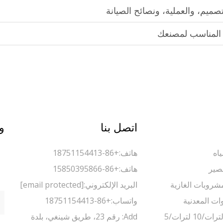
تصميم، والعملية، ونصائح الصيانة
 المناسب لمصنعك
اتصل بنا
و
اه
هاتف:
+86-18751154413
صير
هاتف:
+86-15850395866
مشروبات الغازية
البريد الإلكتروني:
[email protected]
وات المعدنية
واتساب:
+86-18751154413
ماكينة تعبئة 5 لترات/10 لترات/5
Add: رقم 23، طريق شينغي، بلدة