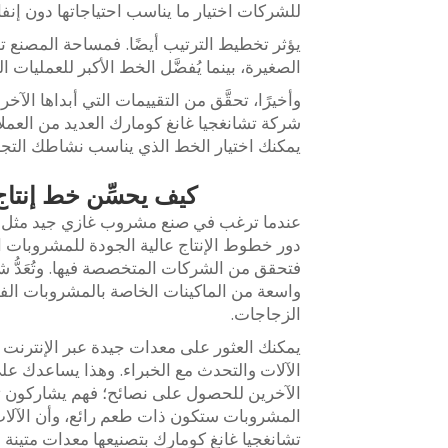
للشركات اختيار ما يناسب احتياجاتها دون إنفاق
يؤثر تخطيط الترتيب أيضًا. فمساحة المصنع 
الصغيرة، بينما يُفضَّل الخط الأكبر للعمليا
وأخيرًا، تحقَّق من التقييمات التي أبداها ال
شركة تشانغجيا غانغ كومارك العديد من العملاء 
يمكنك اختيار الخط الذي يناسب نشاطك التج
كيف يحسِّن خط إنتاج
عندما ترغب في صنع مشروب غازي جيد مثل الصود
دور خطوط الإنتاج عالية الجودة للمشروبات ال
فتحقق من الشركات المتخصصة فيها. وتُعَدُّ 
واسعة من الماكينات الخاصة بالمشروبات الفو
الزجاجات.
يمكنك العثور على معدات جيدة عبر الإنترنت
الآلات والتحدث مع الخبراء. وهذا يساعدك على
الآخرين للحصول على نصائح؛ فهم يشاركون تج
المشروبات ستكون ذات طعم رائع، وأن الآلات 
تشانغجيا غانغ كومارك بتصنيعها معدات متينة و