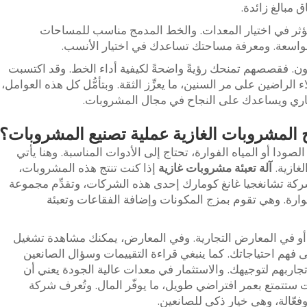
 مبالغ زائدة.
تؤثر في اختيار المعدات. والخط المدمج مناسب للمساحات
ت الواسعة. ومعرفة مساحتك تساعدك في اختيار الأنسب.
آخرون. فقصصهم تمنحك رؤيةً واضحةً لكيفية أداء الخط. وقد اكتسبت
الراضين على مر السنين، ما يعزِّز الثقة. وبتأمُّل كل هذه العوامل،
اري ويساعدك على النجاح في مجال المشروبات.
 المشروبات الغازية عملية تصنيع المشروبات؟
ا أو المياه الفوارة، تحتاج إلى الأدوات المناسبة. وهنا يأتي
غازية.
آلة تعبئة مشروبات غازية
إذا كنت تنتج هذه المشروبات،
شركة تشانغجيا غانغ كومارك إحدى هذه الشركات، وتقدِّم مجموعة
ارة. وهي تقوم بمزج المكونات وإضافة الفقاعات وتعبئة
 أو في المعارض التجارية. وفي المعارض، يمكنك مشاهدة تشغيل
 فهم احتياجاتك. كما ينبغي قراءة التقييمات وسؤال الصانعين
اربهم لتوجيهك. والاستثمار في معدات عالية الجودة يعني أن
ستتمتع بعمر افتراضي طويل، ما يوفّر المال. وتُعرف شركة
فعّالة، وهي خيار ذكي للصانعين.