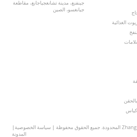
جينفنغ، مدينة تشانغجياجانغ، مقاطعة
جيانغسو، الصين
اج
يوت الغذائية
نفخ
لامات
قة
الحقن
أكياس
سياسة الخصوصية
|
المدونة