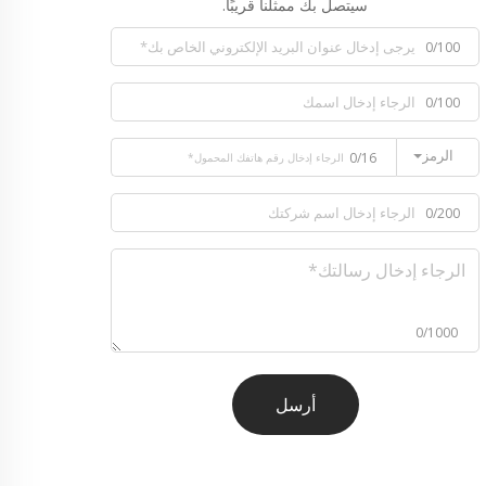
سيتصل بك ممثلنا قريبًا.
0/100
0/100
الرمز
0/16
0/200
0/1000
أرسل