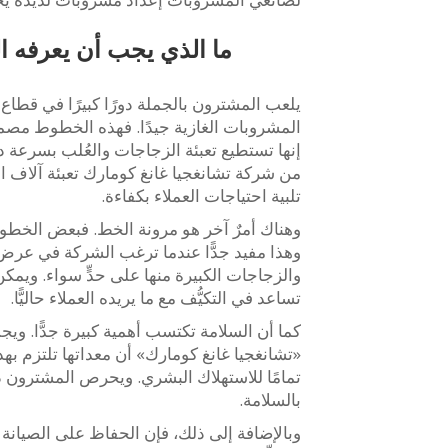
ما الذي يجب أن يعرفه 
يلعب المشترون بالجملة دورًا كبيرًا في قطاع
المشروبات الغازية جيدًا. فهذه الخطوط مصم
إنها تستطيع تعبئة الزجاجات والعُلب بسرعة دو
من شركة تشانغجيا غانغ كومارك تعبئة آلاف
تلبية احتياجات العملاء بكفاءة.
وهناك أمرٌ آخر هو مرونة الخط. فبعض الخطو
وهذا مفيد جدًّا عندما ترغب الشركة في عرض
والزجاجات الكبيرة منها على حدٍّ سواء. ويمكن 
تساعد في التكيُّف مع ما يريده العملاء حاليًّا.
كما أن السلامة تكتسب أهمية كبيرة جدًّا. 
«تشانغجيا غانغ كومارك» أن معداتها تلتزم به
تمامًا للاستهلاك البشري. ويحرص المشترون دا
بالسلامة.
وبالإضافة إلى ذلك، فإن الحفاظ على الصيانة الد