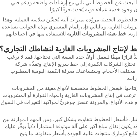
ذا ابحث عن الخطوط التي تأتي مع إرشادات واضحة ودعم فني
وجود خدمة عملاء قوية يُحدث فرقًا كبيرًا.
 فالخطوط الحديثة مزوَّدة بميزات آلية تُحسِّن سلاسة العملية. وهذا
بات الغازية. وبالتالي فإن إلمام المشتري بهذه الجوانب يساعده
زية.
خط تعبئة المشروبات الغازية
للاستفادة منها في احتياجاتهم.
 لإنتاج المشروبات الغازية لنشاطك التجاري؟
 قرارًا مهمًّا للعمل. أولاً، حدد السعة التي تحتاجها. فقد لا ترغب
تحتاج الشركات الكبيرة إلى خط سريع الإنتاج. وتقدِّم شركة
 مختلف الأحجام. وستساعدك معرفة الكمية اليومية المطلوب
رات.
ط لإنتاجها. فبعض الخطوط مخصصة لأنواع معينة من المشروبات
 ترغب في إنتاج المشروبات الغازية والمياه الفوارة أو المشروبات
يع هذه الأنواع. والمرونة عنصرٌ جوهريٌّ لمواكبة التغيرات في السوق
اعتبار. فأسعار الخطوط تتفاوت بشكل كبير. ومن المهم الموازنة بين
كون إنفاق مبلغ أكبر على آلة موثوقة استثماراً ذكياً يوفِّر عليك
 غانغ كومارك منتجات عالية الجودة بأسعار متفاوتة، ما يتيح