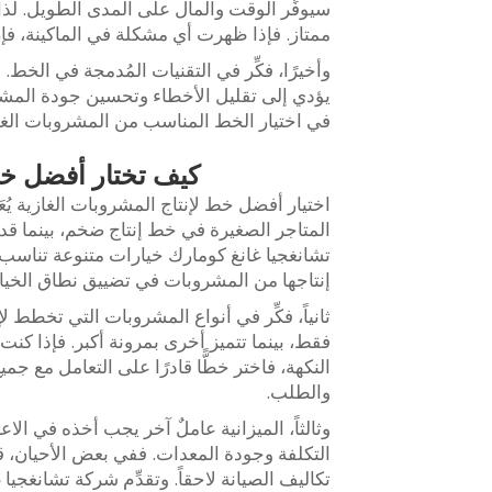
سيوفِّر الوقت والمال على المدى الطويل. ل
ممتاز. فإذا ظهرت أي مشكلة في الماكينة، فإن 
وأخيرًا، فكِّر في التقنيات المُدمجة في الخط.
يؤدي إلى تقليل الأخطاء وتحسين جودة المشرو
في اختيار الخط المناسب من المشروبات الغا
كيف تختار أفضل خط
اختيار أفضل خط لإنتاج المشروبات الغازية يُعَدُّ
المتاجر الصغيرة في خط إنتاج ضخم، بينما قد 
تشانغجيا غانغ كومارك خيارات متنوعة تناسب
إنتاجها من المشروبات في تضييق نطاق الخيا
ثانياً، فكِّر في أنواع المشروبات التي تخط
فقط، بينما تتميز أخرى بمرونة أكبر. فإذا كنت
النكهة، فاختر خطًّا قادرًا على التعامل مع جم
والطلب.
وثالثاً، الميزانية عاملٌ آخر يجب أخذه في ال
التكلفة وجودة المعدات. ففي بعض الأحيان، قد ي
تكاليف الصيانة لاحقاً. وتقدِّم شركة تشانغجيا