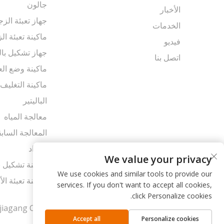
جالون
الأخبار
جهاز تعبئة الزج
الخدمات
ماكينة تعبئة الز
فيديو
جهاز تشكيل بال
اتصل بنا
ماكينة وضع الع
ماكينة التغليف
الباليتير
معالجة المياه
المعالجة الساب
المواد
We value your privacy
ماكينة تشكيل ب
We use cookies and similar tools to provide our
ماكينة تعبئة ال
services. If you don't want to accept all cookies,
click Personalize cookies.
حقوق النشر © شركة Zhangjiagang Comark Machinery المحدودة. جميع الحقوق محفوظة |
Accept all
Personalize cookies