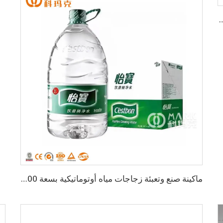
ير التفاح والمانجو والبرتقال والدراغون
ماكينة صنع وتعبئة زجاجات مياه أوتوماتيكية بسعة 1000 زجاجة في الساعة سعة 3-10 لتر