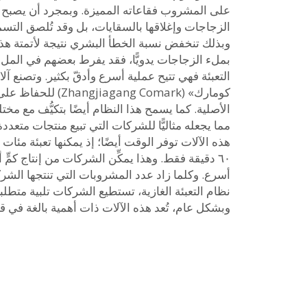
على المشروب فقاعاته المميزة. وبمجرد أن يصبح ال
الزجاجات وإغلاقها بالسقايات، بل وقد تُلصق التس
وبذلك تنخفض نسبة الخطأ البشري نتيجة لأتمتة هذه 
بملء الزجاجات يدويًّا، فقد يفرط بعضهم في الملء أو
التعبئة فهي تتيح عملية أسرع وأدقّ بكثير. وتصنع آ
كومارك» (agang Comark
الأصلية. كما يسمح هذا النظام أيضًا بتكيُّف مع م
مما يجعله مثاليًّا للشركات التي تبيع منتجات متعد
هذه الآلات توفر الوقت أيضًا؛ إذ يمكنها تعبئة مئ
٦٠ دقيقة فقط. وهذا يمكِّن الشركات من إنتاج كمٍّ
أسرع. وكلما زاد عدد المشروبات التي تنتجها الشرك
نظام التعبئة الغازية، تستطيع الشركات تلبية متطلب
وبشكل عام، تُعد هذه الآلات ذات أهمية بالغة في 