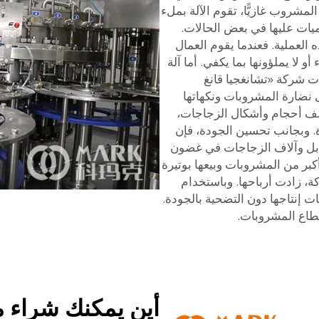
مشروب غازيًّا، تقوم الآلة بملء
ميات عليها في بعض الحالات.
العملية. فعندما يقوم العمال
 لا يملؤونها بما يكفي. أما آلة
لات شركة «تشانغجيا قانغ
Zhangji) للحفاظ على نضارة المشروبات ونكهاتها
ختلف أحجام وأشكال الزجاجات،
دة. وبجانب تحسين الجودة، فإن
ات بل وآلاف الزجاجات في غضون
 أكبر من المشروبات وبيعها بوتيرة
ة، زادت أرباحها. وباستخدام
ات إنتاجها دون التضحية بالجودة.
قطاع المشروبات.
أين يمكنك شراء م