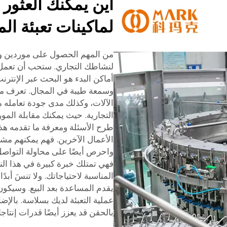
أين يمكنك العثور
لماكينات تعبئة ال
من المهم الحصول على موردين وتج
لنشاطك التجاري. ستحب أن تعمل م
أماكن البدء هو البحث عبر الإنترن
وسمعة طيبة في المجال. تعرف من خ
الآلات، وكذلك مدى جودة تعامله م
التجارية. حيث يمكنك مقابلة المو
طرح الأسئلة ومعرفة ما تقدمه هذ
الأعمال الآخرين. فهم يمكنهم مشا
فهي تمتلك خبرة كبيرة في هذا النو
المناسبة لاحتياجاتك. ولا تنسَ أبد
يقدم المساعدة بعد البيع. وسيكون 
عملية التعبئة لديك بسلاسة. بال
بالحقن
قد يعزز أيضًا قدرات إنتاج