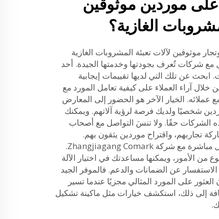
 على موردين موثوقين
مشروبات الغازية؟
ار موثوقين لآلات تعبئة المشروبات الغازية
ع شركات تُعرف بجودتها وخدمتها الجيدة. أحد
ت. ابحث عن تلك التي لديها تقييمات إيجابية
لال آراء العملاء على كيفية تعامل المورد مع
ع عملائه. الخيار الآخر هو الحضور إلى المعارض
ردين شخصيًا ولديك فرصة لرؤية آلاتهم. ويمكنك
ه الشركات حقًا. ولا تنسَ التواصل مع أصحاب
ركة تجاربهم، واقتراح موردين يثقون بهم.
واحرص أيضًا على محاولة التواصل مباشرة مع شركة Zhangjiagang Comark.
ع من الأمور، ويمكنها مساعدتك في اختيار الآلة
ًا الاستفسار عن الضمانات والدعم. فالموفر الجيد
العثور على المورد المثالي مجزيًا عندما تسير
إضافة إلى ذلك، استكشف خيارات مثل
ماكينة تشكيل
ك.