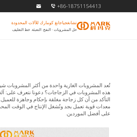
+86-18751154413
تشانغجياجانغ كومارك للآلات المحدودة
حل المشروبات - النفخ. التعبئة. خط التغليف
تُعد المشروبات الغازية واحدة من أكثر المشروبات شيو
هذه المشروبات في الزجاجات؟ دعونا نتعرف على: آلة ت
التأكد من أن كل زجاجة مغلقة بإحكام وجاهزة للعميل.
معدات قوية تعمل بجد وتُشغل الإنتاج في الوقت المحدد
على أفضل الموردين.