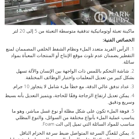
 تعبئة أوتوماتيكية تدفقية متوسطة التعبئة من 5 إلى 20 لتر
ئص الفنية:
الرأس الفريد متعدد الملء ونظام الشفط الخلفي المصممان لمنع
ير يضمنان عدم تلوث موقع الإنتاج أو المنتجات المعبأة بمواد
.
اشة التحكم باللمس ذات الواجهة بين الإنسان والآلة تسهل
كبير من تعديل المعلمات واختبار الوظائف المختلفة.
مكن تعديل ارتفاع الزجاجة وفقًا للحاجة، ويتميز التعديل بأنه بسيط
ع ودقيق.
فوهة الملء تكون على شكل مظلة أو نوع غسل مباشر، وهو ما
 عملية الملء بأنواع مختلفة من السوائل، والنوع المظلي
 للمواد السائلة التي تميل إلى الت Foam.
مكن لمُعدِّل السرعة المتواصل ضبط سرعة الحزام الناقل