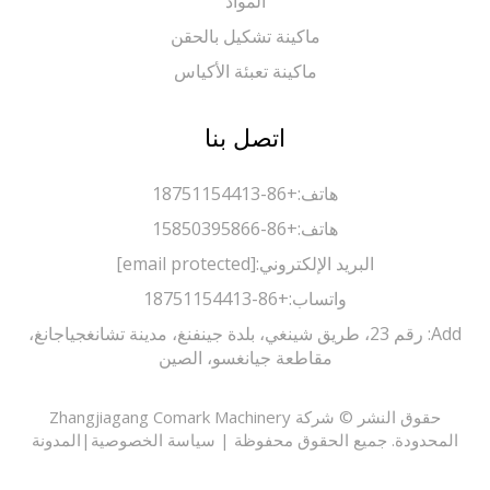
المواد
ماكينة تشكيل بالحقن
ماكينة تعبئة الأكياس
اتصل بنا
هاتف:
+86-18751154413
هاتف:
+86-15850395866
البريد الإلكتروني:
[email protected]
واتساب:
+86-18751154413
Add: رقم 23، طريق شينغي، بلدة جينفنغ، مدينة تشانغجياجانغ،
مقاطعة جيانغسو، الصين
حقوق النشر © شركة Zhangjiagang Comark Machinery
حدودة. جميع الحقوق محفوظة |
سياسة الخصوصية
|
المدونة