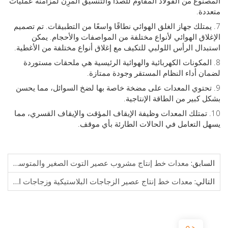
وع من الفولاذ المقاوم للصدأ والتنسيق المرِن لمزامنة عمليات
ة.
متلك جهاز الغلق الهوائي نطاقًا واسعًا من التطبيقات. تم تصميم
اق الهوائي لأنواع مختلفة من المواصفات والأحجام. يمكن
ال الرأس اللولبي للتكيف مع إغلاق أنواع مختلفة من الأغطية.
لمكونات الكهربائية والهوائية الرئيسية هي ملحقات مستوردة
 أداء النظام المستقر وجودة ممتازة.
تحتوي المعدات على مضخة خاصة بها لضخ السوائل، مما يحسن
كبير من الطاقة الإنتاجية.
. تمتلك المعدات وظيفة الإيقاف المؤقت والإيقاف القسري، مما
التعامل في الحالات الطارئة بأي موقف.
ابق:
معدات خط إنتاج مشروب عصير التوت الصغير والمتوسط
الي:
معدات خط إنتاج عصير الزجاجات البلاستيكية وزجاجات الزجاج والعلب