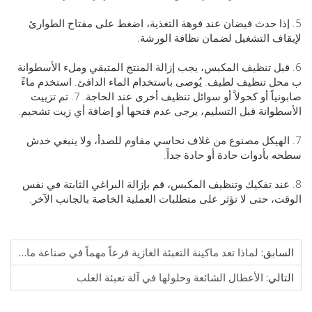
إذا حدث فيضان عند فوهة التغذية، اضغط على مفتاح الطوارئ
ف التشغيل لضمان نظافة الورشة.
بل تنظيف المكبس، يجب إزالة المنتج المتبقي وملء الأسطوانة
 تنظيف لطيف. يُوصى باستخدام الماء الدافئ. استخدم ماءً
صابونياً أو كحولاً أو سوائل تنظيف أخرى عند الحاجة. 7. تم تزييت
وانة قبل التسليم، يرجى عدم فتحها أو إضافة أي زيت تشحيم.
الهيكل مصنوع من غلاف نحاسي مقاوم للصدأ، ولا ينبغي خدش
بأدوات حادة أو حادة جداً.
ند تفكيك وتنظيف المكبس، قم بإزالة البراغي الثابتة في نفس
، حتى لا تؤثر على متطلبات العملية الخاصة بالجانب الآخر.
ابق:
لماذا تعد ماكينة التعبئة الغازية فرعاً مهماً في صناعة ماكينات التعبئة؟
الي:
الأعطال الشائعة وحلولها في آلة تعبئة العلب