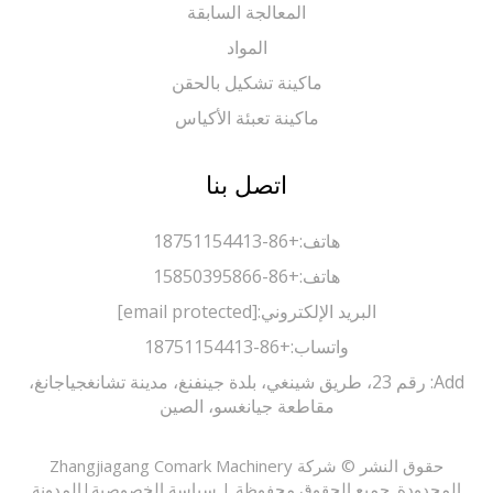
المعالجة السابقة
المواد
ماكينة تشكيل بالحقن
ماكينة تعبئة الأكياس
اتصل بنا
هاتف:
+86-18751154413
هاتف:
+86-15850395866
البريد الإلكتروني:
[email protected]
واتساب:
+86-18751154413
Add: رقم 23، طريق شينغي، بلدة جينفنغ، مدينة تشانغجياجانغ،
مقاطعة جيانغسو، الصين
حقوق النشر © شركة Zhangjiagang Comark Machinery
حدودة. جميع الحقوق محفوظة |
سياسة الخصوصية
|
المدونة