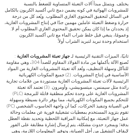
. ويتمثل مبدأ آلات التعبئة المتساوية للضغط بالنسبة
وبات الهوائية في كونه يضمن دمج ثاني أكسيد الكربون بالكامل
سائل لتحقيق المحتوى الغازي المطلوب. ويُعد كل من درجة
 وضغط التعبئة عاملين مهمين جدًا في إنتاج المشروبات الغازية،
ددان ما إذا كان يمكن تحقيق المحتوى الغازي المطلوب أم لا.
ًا، ينبغي قبل خلط شراب الماء مع ثاني أكسيد الكربون
ام وحدة تبريد لتبريد الشراب أولاً.
الميزات التقنية الرئيسية لـ
جهاز تعبئة المشروبات الغازية
:
تُصنع الآلة بأكملها من مادة الفولاذ المقاوم للصدأ 304، وهي مقاومة
ل وسهلة التنظيف، وتُعد آلة تعبئة المشروبات الغازية من المواد
الأساسية في إنتاج المشروبات. (2) جميع المكونات الكهربائية
سية لآلات تعبئة المشروبات الغازية مستوردة من علامات تجارية
رائدة مثل سيمنس، ميتسوبيشي، وأومرون. (3) تعتمد آلة تعبئة
المشروبات الغازية على وحدة تحكم منطقية قابلة للبرمجة (PLC)
م بجميع المكونات الكهربائية، مما يوفر دائرة بسيطة وسهولة
في الصيانة وتنفيذ الحركات، كما أن واجهة الحاسوب الشخصي (PC)
بتزويد المستخدم بمعطيات تشغيلية فورية عن معلمات وحالة
هاز التعبئة، مع إمكانية المراقبة اللحظية وتحديد نقطة العطل
 وبمجرد حدوث مشكلة، يتم إرسال إشارة مطابقة على الفور
ف التشغيل من أجل الصيانة، وتوفير المعلومات اللازمة، وهي