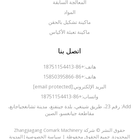
المعالجة السابقة
المواد
ماكينة تشكيل بالحقن
ماكينة تعبئة الأكياس
اتصل بنا
هاتف:
+86-18751154413
هاتف:
+86-15850395866
البريد الإلكتروني:
[email protected]
واتساب:
+86-18751154413
Add: رقم 23، طريق شينغي، بلدة جينفنغ، مدينة تشانغجياجانغ،
مقاطعة جيانغسو، الصين
حقوق النشر © شركة Zhangjiagang Comark Machinery
حدودة. جميع الحقوق محفوظة |
سياسة الخصوصية
|
المدونة