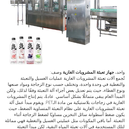
،
جهاز تعبئة المشروبات الغازية
وصف:
 آلات تعبئة المشروبات الغازية عمليات الغسيل والتعبئة
طية في وحدة واحدة، وتختلف حسب نوع الزجاجة ومواد صنعها
الغطاء، حيث يتم تعديل بعض أجزاء آلة التعبئة وفقًا لذلك، ولكن
أ العام يبقى متماثلًا بشكل أساسي. عادةً، يتم إنتاج المشروبات
الغازية في زجاجات بلاستيكية من مادة الـPET. ويقوم مبدأ عمل آلة
 المشروبات الغازية على نظام التعبئة المتساوية الضغط، حيث
ضغط أسطوانة سائل التخزين مساويًا لضغط الزجاجة أثناء
ئة. أما باقي المكونات مثل عمليتي الغسيل والتغطية فهي مماثلة
المستخدمة في آلات تعبئة المياه النقية، لكن مبدأ التعبئة