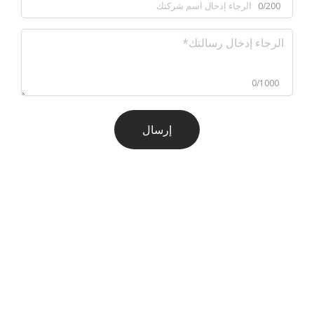
0/200
0/1000
إرسال