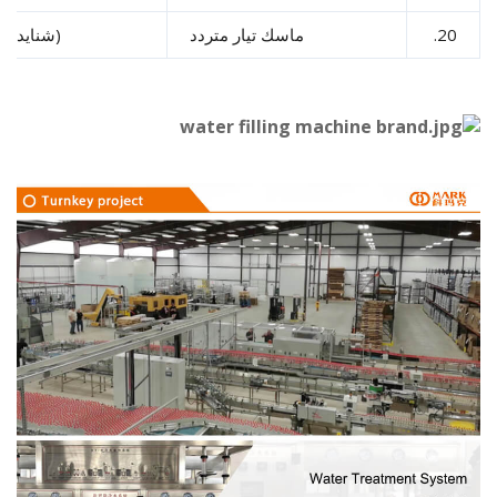
2
ماسك تيار متردد
(شنايدر)