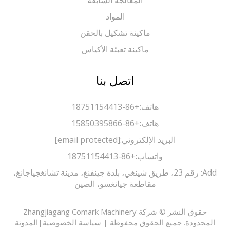
المعالجة السابقة
المواد
ماكينة تشكيل بالحقن
ماكينة تعبئة الأكياس
اتصل بنا
هاتف:
+86-18751154413
هاتف:
+86-15850395866
البريد الإلكتروني:
[email protected]
واتساب:
+86-18751154413
Add: رقم 23، طريق شينغي، بلدة جينفنغ، مدينة تشانغجياجانغ،
مقاطعة جيانغسو، الصين
حقوق النشر © شركة Zhangjiagang Comark Machinery
حدودة. جميع الحقوق محفوظة |
سياسة الخصوصية
|
المدونة