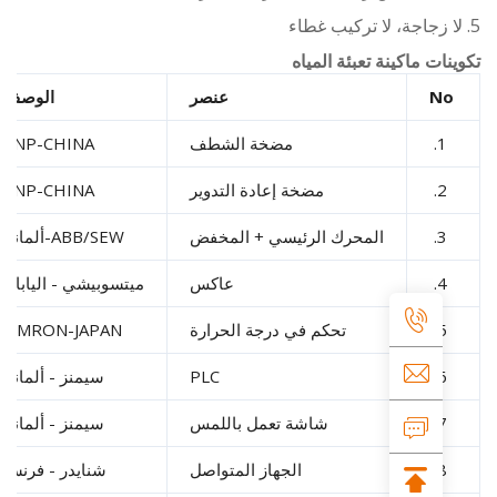
ات ماكينة تعبئة المياه
N
عنصر
الوصف
1.
مضخة الشطف
CNP-CHINA
2.
مضخة إعادة التدوير
CNP-CHINA
3.
المحرك الرئيسي + المخفض
ABB/SEW-ألمانيا
4.
عاكس
ميتسوبيشي - اليابان
5.
تحكم في درجة الحرارة
OMRON-JAPAN
6.
PLC
سيمنز - ألمانيا
7.
شاشة تعمل باللمس
سيمنز - ألمانيا
8.
الجهاز المتواصل
شنايدر - فرنسا