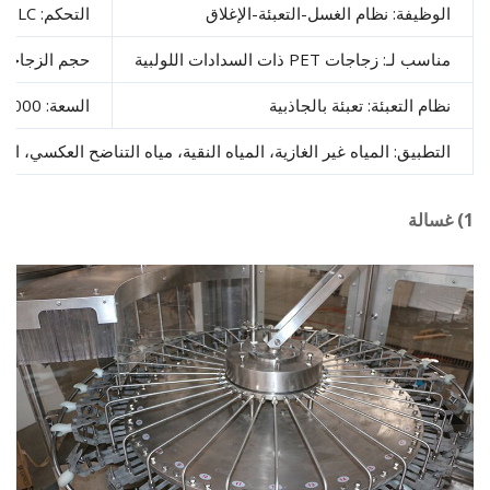
وظيفة: نظام الغسل-التعبئة-الإغلاق
التحكم: PLC
سب لـ: زجاجات PET ذات السدادات اللولبية
حجم الزجاجة: 200-20000 مل
ام التعبئة: تعبئة بالجاذبية
السعة: 5000 زجاجة في الساعة لزجاجة 500 مل
تطبيق: المياه غير الغازية، المياه النقية، مياه التناضح العكسي، المياه الم