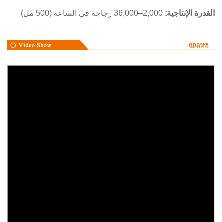
ة الإنتاجية:
2,000–36,000 زجاجة في الساعة (500 مل)