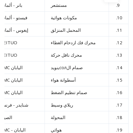
9.
مستشعر
بانر - ألمانيا
1
مكونات هوائية
فيستو - ألمانيا
1
المحمل المنزلق
إيغوس - ألمانيا
1
محرك فك ازدحام الغطاء
FEITUO
1
محرك ناقل حركة
FEITUO
1
صمام الсолينويد
اليابان SMC
1
أسطوانة هواء
اليابان SMC
1
صمام تنظيم الضغط
اليابان SMC
1
ريلاي وسيط
شنايدر - فرنسا
1
المحولة
الصين
1
هوائي
اليابان - SMC