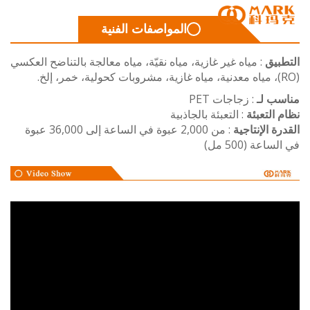
المواصفات الفنية
بيق
: مياه غير غازية، مياه نقيّة، مياه معالجة بالتناضح العكسي
ب لـ
: زجاجات PET
التعبئة
: التعبئة بالجاذبية
ة الإنتاجية
: من 2,000 عبوة في الساعة إلى 36,000 عبوة
عة (500 مل)