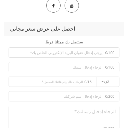
احصل على عرض سعر مجاني
سيتصل بك ممثلنا قريبًا.
0/100
0/100
كود
0/16
0/200