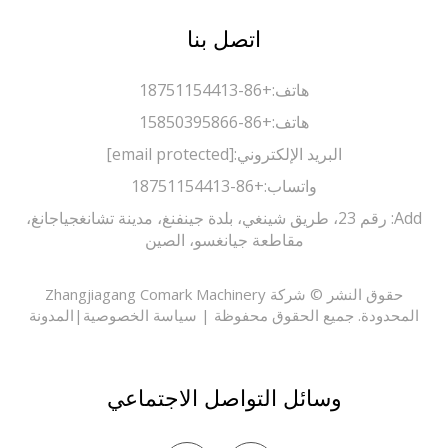
اتصل بنا
هاتف:
+86-18751154413
هاتف:
+86-15850395866
البريد الإلكتروني:
[email protected]
واتساب:
+86-18751154413
Add: رقم 23، طريق شينغي، بلدة جينفنغ، مدينة تشانغجياجانغ،
مقاطعة جيانغسو، الصين
حقوق النشر © شركة Zhangjiagang Comark Machinery
حدودة. جميع الحقوق محفوظة |
سياسة الخصوصية
|
المدونة
وسائل التواصل الاجتماعي