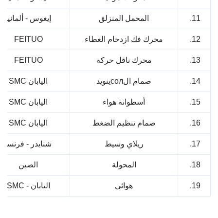
1
المحمل المنزلق
إيغوس - ألمانيا
1
محرك فك ازدحام الغطاء
FEITUO
1
محرك ناقل حركة
FEITUO
1
صمام الсолينويد
اليابان SMC
1
أسطوانة هواء
اليابان SMC
1
صمام تنظيم الضغط
اليابان SMC
1
ريلاي وسيط
شنايدر - فرنسا
1
المحولة
الصين
1
هوائي
اليابان - SMC