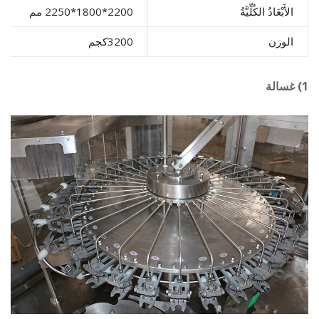
َبْعَادُ الكُلِّيَّةُ
2200*1800*2250 مم
وزن
3200كجم