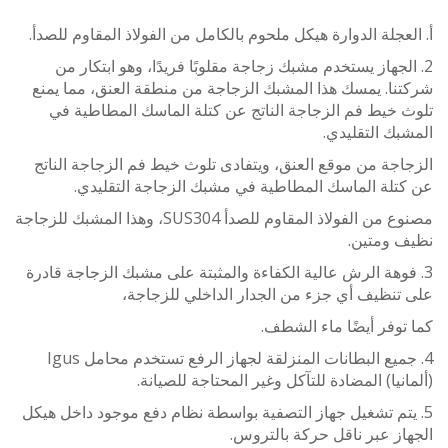
عجلة الدوارة هيكل ملحوم بالكامل من الفولاذ المقاوم للصدأ.
لجهاز يستخدم مشبك زجاجة مقلوبًا فريدًا، وهو ابتكار من
ا. يمسك هذا المشبك الزجاجة من منطقة العنق، مما يمنع
خيط فم الزجاجة الناتج عن كتلة الماسك المطاطية في
ك التقليدي.
جة من موقع العنق، ويتفادى تلوث خيط فم الزجاجة الناتج
تلة الماسك المطاطية في مشبك الزجاجة التقليدي.
مصنوع من الفولاذ المقاوم للصدأ SUS304، وهذا المشبك للزجاجة
 ومتين.
فوهة الرش عالية الكفاءة والمثبتة على مشبك الزجاجة قادرة
نظيف أي جزء من الجدار الداخلي للزجاجة،
وفر أيضًا ماء الشطف.
4. جميع البطانات المنزلقة لجهاز الرفع تستخدم محامل Igus
نيا) المضادة للتآكل وغير المحتاجة للصيانة.
يتم تشغيل جهاز التصفية بواسطة نظام دفع موجود داخل هيكل
ز عبر ناقل حركة بالتروس.