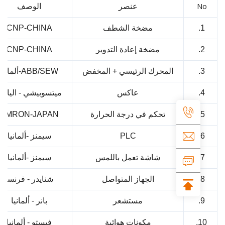
N
عنصر
الوصف
1
مضخة الشطف
CNP-CHINA
2
مضخة إعادة التدوير
CNP-CHINA
3
المحرك الرئيسي + المخفض
ABB/SEW-ألمانيا
4
عاكس
ميتسوبيشي - اليابان
5
تحكم في درجة الحرارة
OMRON-JAPAN
6
PLC
سيمنز
-ألمانيا
7
شاشة تعمل باللمس
سيمنز
-ألمانيا
8
الجهاز المتواصل
شنايدر - فرنسا
9
مستشعر
بانر - ألمانيا
1
مكونات هوائية
فيستو - ألمانيا