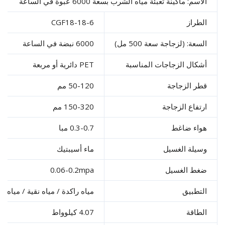
اسم: ماكينة تعبئة مياه الشرب بسعة 6000 عبوة في الساعة
طراز
CGF18-18-6
سعة: (لزجاجة سعة 500 مل)
6000 نبضة في الساعة
كال الزجاجات المناسبة
PET دائرية أو مربعة
ر الزجاجة
50-120 مم
تفاع الزجاجة
150-320 مم
اء ضاغط
0.3-0.7 مبا
يلة الغسيل
ماء أسيبتيك
غط الغسيل
0.06-0.2mpa
تطبيق
مياه راكدة / مياه نقية / مياه معدنية
طاقة
4.07 كيلوواط