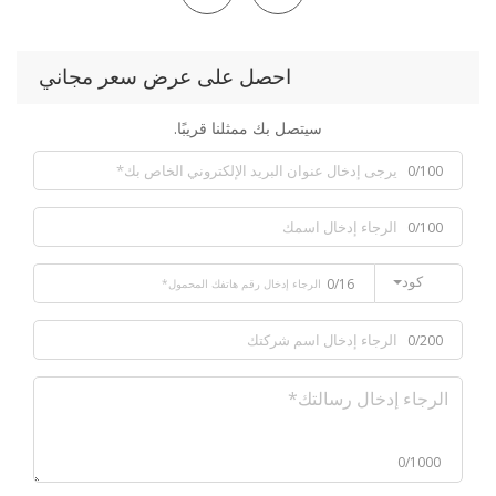
احصل على عرض سعر مجاني
سيتصل بك ممثلنا قريبًا.
0/100
0/100
كود
0/16
0/200
0/1000