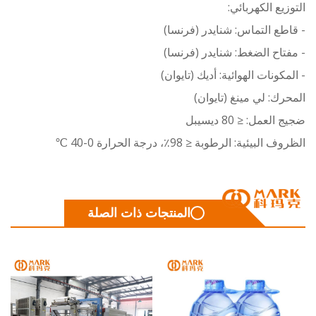
يع الكهربائي:
ع التماس: شنايدر (فرنسا)
اح الضغط: شنايدر (فرنسا)
كونات الهوائية: أديك (تايوان)
ك: لي مينغ (تايوان)
عمل: ≤ 80 ديسيبل
بيئية: الرطوبة ≤ 98٪، درجة الحرارة 0-40 ℃
المنتجات ذات الصلة