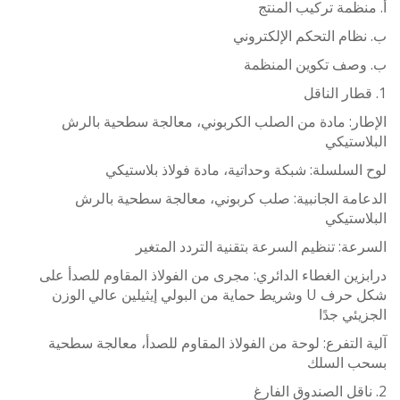
ظمة تركيب المنتج
ام التحكم الإلكتروني
صف تكوين المنظمة
ار: مادة من الصلب الكربوني، معالجة سطحية بالرش
ستيكي
لسلسلة: شبكة وحداتية، مادة فولاذ بلاستيكي
امة الجانبية: صلب كربوني، معالجة سطحية بالرش
ستيكي
ة: تنظيم السرعة بتقنية التردد المتغير
ين الغطاء الدائري: مجرى من الفولاذ المقاوم للصدأ على
شكل حرف U وشريط حماية من البولي إيثيلين عالي الوزن
ئي جدًا
التفرع: لوحة من الفولاذ المقاوم للصدأ، معالجة سطحية
 السلك