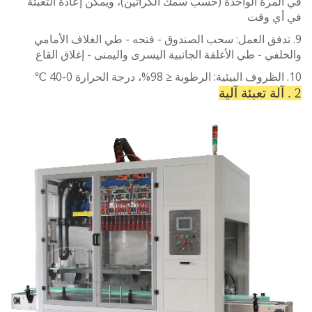
مرة الواحدة (حسب سمك الكراتين)، ويمكن إعادة التعبئة
ي وقت
تدفق العمل: سحب الصندوق - فتحه - طي الغلاف الأمامي
في - طي الأغلفة الجانبية اليسرى واليمنى - إغلاق القاع
لة تعبئة آلية