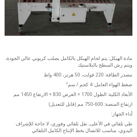
الهيكل: يتم لحام الهيكل بالكامل بصلب كربوني عالي الجودة،
 رش السطح بالبلاستيك
220 فولت، 50 هرتز، 400 واط
واء العامل: 4 كجم / سم²
ة: الطول 1700 × العرض 830 × الارتفاع 1450 مم
: 600-750 مم (قابل للتعديل)
لجهاز:
قائي في الأعلى، نقل تلقائي وفوري، لا حاجة للإشراف
ي، مناسب للاتصال بخط الإنتاج الكامل التلقائي