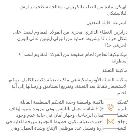
كل: مادة من الصلب الكربوني، معالجة سطحية بالرش
ستيكي
ة: قابلة للتعديل
ين الغطاء الدائري: مجرى من الفولاذ المقاوم للصدأ على
شكل حرف U وشريط حماية من البولي إيثيلين عالي الوزن
ئي جدًا
يكية الحاجز: لحام صفيحة من الفولاذ المقاوم للصدأ +
انة
ة التعبئة
ة التعبئة الأوتوماتيكية هي ماكينة تعبئة ذكية بالكامل، يمكنها
شعار تلقائيًا بعد التعبئة، وتفريغ الصناديق وإرسالها إلى آلة
.
م في الماكينة بواسطة وحدة التحكم المنطقية القابلة
للبرمجة (PLC) + شاشة تعمل باللمس. وهي مزودة بتنبيه إيقاف
ل عند فقدان الزجاجة، وجهاز أمان في حالة عدم وجود
ة وعدم حدوث تعبئة. تكون خطوط التجميع مريحة للغاية في
يل والإدارة وتقليل عدد موظفي الإنتاج وشدة العمل. وهي