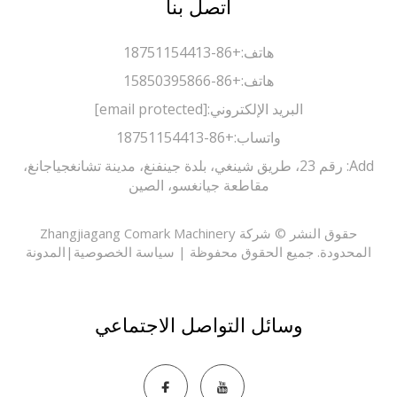
اتصل بنا
هاتف:
+86-18751154413
هاتف:
+86-15850395866
البريد الإلكتروني:
[email protected]
واتساب:
+86-18751154413
Add: رقم 23، طريق شينغي، بلدة جينفنغ، مدينة تشانغجياجانغ،
مقاطعة جيانغسو، الصين
حقوق النشر © شركة Zhangjiagang Comark Machinery
حدودة. جميع الحقوق محفوظة |
سياسة الخصوصية
|
المدونة
وسائل التواصل الاجتماعي