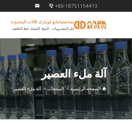
+86-18751154413
تشانغجياجانغ كومارك للآلات المحدودة
حل المشروبات - النفخ. التعبئة. خط التغليف
آلة ملء العصير
الصفحة الرئيسية
>
المنتجات
>
آلة ملء العصير