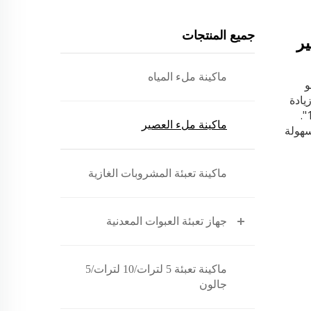
جميع المنتجات
ر
ماكينة ملء المياه
الساخنة من سلسلة RCGF هو
زيادة
جهاز شطف مطهر واحد ليصبح نظامًا موحدًا بسعة "4 في 1".
ماكينة ملء العصير
سهولة
ماكينة تعبئة المشروبات الغازية
جهاز تعبئة العبوات المعدنية
ماكينة تعبئة 5 لترات/10 لترات/5
جالون