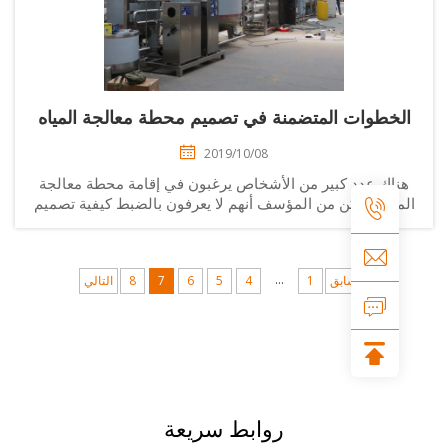
لخطوات المتضمنة في تصميم محطة معالجة المياه
2019/10/08
ناك عدد كبير من الأشخاص يرغبون في إقامة محطة معالجة
مياه، ولكن من المؤسف أنهم لا يعرفون بالضبط كيفية تصميم
محطتهم الخاصة لمعالجة المياه. شركة Comark لمعدات تعبئة
لسوائل، بوصفها الشركة المصنعة المحترفة لمحطات معالجة
المياه ...
...
السابق
1
4
5
6
7
8
التالي
روابط سريعة