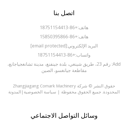
اتصل بنا
هاتف:
+86-18751154413
هاتف:
+86-15850395866
البريد الإلكتروني:
[email protected]
واتساب:
+86-18751154413
Add: رقم 23، طريق شينغي، بلدة جينفنغ، مدينة تشانغجياجانغ،
مقاطعة جيانغسو، الصين
حقوق النشر © شركة Zhangjiagang Comark Machinery
حدودة. جميع الحقوق محفوظة |
سياسة الخصوصية
|
المدونة
وسائل التواصل الاجتماعي