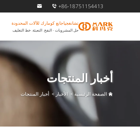
+86-18751154413
تشانغجياجانغ كومارك للآلات المحدودة
حل المشروبات - النفخ. التعبئة. خط التغليف
أخبار المنتجات
الصفحة الرئيسية
>
الأخبار
>
أخبار المنتجات