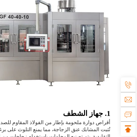
1. جهاز الشطف
أقراص دوارة ملحومة بإطار من الفولاذ المقاوم للصدأ 
تُثبت المشابك عنق الزجاجة، مما يمنع التلوث على بر
التقليدية. يتم تصنيع المجلدات باستخدام زجاجات من 