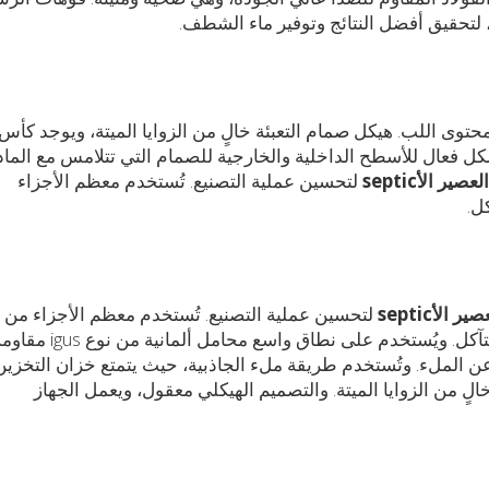
 لتحقيق أفضل النتائج وتوفير ماء الشطف.
توى اللب. هيكل صمام التعبئة خالٍ من الزوايا الميتة، ويوجد كأس
 موثوق يمكنه إجراء تنظيف CIP وتعقيم SIP بشكل فعال للأسطح الداخلية والخارجية للصمام التي تتلامس مع الما
صير الأseptic
لتحسين عملية التصنيع. تُستخدم معظم الأجزاء
ل.
 الأseptic
لتحسين عملية التصنيع. تُستخدم معظم الأجزاء من
الفولاذ المقاوم للصدأ عالي الجودة لتحسين مقاومة التآكل. ويُستخدم على نطاق واسع محامل ألمانية من ن
تج عن الملء. وتُستخدم طريقة ملء الجاذبية، حيث يتمتع خزان التخزين
لٍ من الزوايا الميتة. والتصميم الهيكلي معقول، ويعمل الجهاز