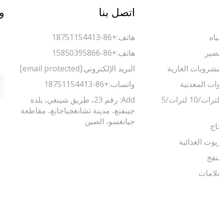
اتصل بنا
و
اه
هاتف:
+86-18751154413
صير
هاتف:
+86-15850395866
مشروبات الغازية
البريد الإلكتروني:
[email protected]
وات المعدنية
واتساب:
+86-18751154413
ماكينة تعبئة 5 لترات/10 لترات/5
Add: رقم 23، طريق شينغي، بلدة
جينفنغ، مدينة تشانغجياجانغ، مقاطعة
جيانغسو، الصين
اج
يوت الغذائية
نفخ
لامات