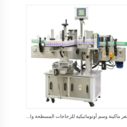
سعر ماكينة وسم أوتوماتيكية للزجاجات المسطحة والدائرية باستخدام ملصقات لاصقة من الجهتين