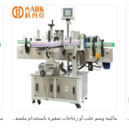
في زجاجات زجاجية بسعة 5000 زجاجة في الساعة
ماكينة وسم علب أو زجاجات صغيرة باستخدام ملصقات لاصقة