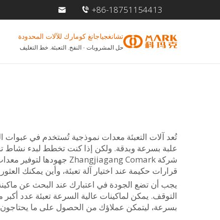
+86-18751154413
تشانغجياجانغ كومارك للآلات المحدودة
حل المشروبات - النفخ. التعبئة. خط التغليف
تُعد آلات التعبئة معدات نموذجية تُستخدم في عبوات 
علبة بسرعة وبدقة. ولكن إذا كنت تخطط لبدء نشاط تجا
شركة Zhangjiagang Comark جهودها لتوفير معدات قوية وموثوقة
قرارات حكيمة عند اختيار آلة تعبئة، وأين يمكنك العثور 
يجب أن تضع الجودة في اعتبارك عند البحث عن ماكينة تعب
التوقف. يمكن لماكينات عالية السرعة تعبئة عدد أكبر م
بسرعة، ليتمكن عملاؤك من الحصول على ما يحتاجون إ