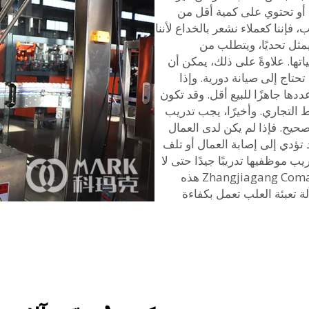
 أو تحتوي على كمية أقل من
 فإننا كعملاء نشعر بالخداع لأننا
مثل تحديًا، ويتطلب من
تها. علاوةً على ذلك، يمكن أن
حتاج إلى صيانة دورية. وإذا
ددها جاهزًا للبيع أقل. وقد تكون
التجاري. وأخيرًا، يجب تدريب
حيح. فإذا لم يكن لدى العمال
 تؤدي إلى إصابة العمال أو تلف
 موظفيها تدريبًا جيدًا حتى لا
تمثل هذه المشكلات مصدر قلق. وتدرك شركة Zhangjiagang Comark هذه
 تعبئة العلب تعمل بكفاءة