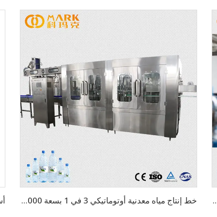
ارة 3 في 1 بسعة 2000 زجاجة بالساعة (CGF8-8-3)
خط إنتاج مياه معدنية أوتوماتيكي 3 في 1 بسعة 15000 زجاجة بالساعة لزجاجات 500 مل (CGF32-32-8)