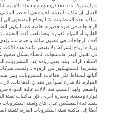
تدرك شركة ang Comark
العمل. إن ماكينة التعبئة الجيدة هي العنصر المثا
مواكبة هذه المتطلبات. كما يحتاج المصنعون إلى إنت
الزجاجات في فترة قصيرة، خاصة عندما يكون الطل
الغازية أو المياه الفوارة. وهنا تلعب آلات التعبئة دورً
آلاف الزجاجات في غضون ساعة واحدة، مما يؤدي إ
وزيادة أرباح الشركة. ولا تقتصر فائدة هذه الآلات
في تقليل الهدر. فالمنتجات المعبأة بشكل صحيح ت
الامتلاء الزائد. وهذا يعني زيادة عدد المشروبات الت
آلياتها للحفاظ على فقاعات المشروبات، وهي سم
الفوارة. فلا شيء أسوأ من فقدان الفقاعات، لأن 
والطعم. ولهذا السبب تعد الآلات عالية الجودة ضر
فوارة وممتعة. وبعبارة أخرى، فإن ماكينات تعبئة ال
لمساعدة المصنّعين على إنتاج وتعبئة المشروبات 
أيضًا إلى
ماكينة تعبئة المشروبات الغازية
لتعبئة الع