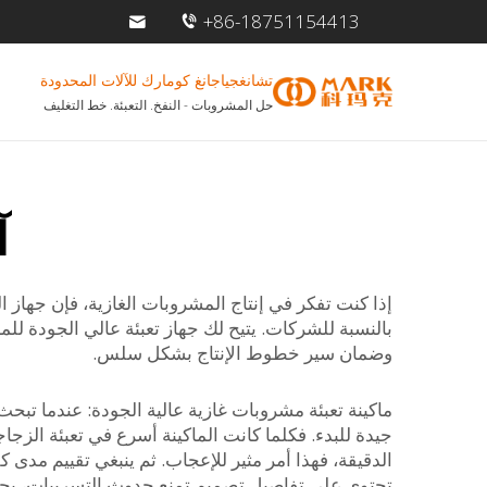
+86-18751154413
تشانغجياجانغ كومارك للآلات المحدودة
حل المشروبات - النفخ. التعبئة. خط التغليف
آ
بالنسبة للشركات. يتيح لك جهاز تعبئة عالي الجودة ل
وضمان سير خطوط الإنتاج بشكل سلس.
ماكينة تعبئة مشروبات غازية عالية الجودة: عندما تبحث 
الدقيقة، فهذا أمر مثير للإعجاب. ثم ينبغي تقييم مدى ك
تحتوي على تفاصيل تصميم تمنع حدوث التسريبات، بحيث