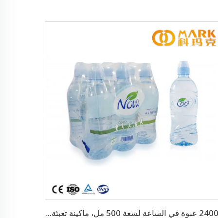
24000 عبوة في الساعة لسعة 500 مل، ماكينة تعبئة أوتوماتيكية بالكامل للمياه المعدنية الشرب (CGF-50-50-15)