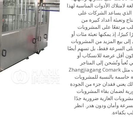
Zhangjiag الأهمية البالغة لامتلاك الأدوات المناسبة لهذا
لي الذي يساعد الشركات على
اج وتعبئة أعداد كبيرة من
ب مرتفعًا على المشروبات
ا كبيرًا، إذ يمكنها تعبئة مئات أو
لى بيع المزيد من المشروبات
 على السرعة فقط، بل تسهم أيضًا
كون أقل عرضة للانسكاب أو
ي تُعبأ وتُشحن إلى المتاجر
ليشتريها المستهلكون من الرفوف. وتُصمم شركات مثل Zhangjiagang Comark
ة حاسمة بالنسبة للمشروبات
ذلك يعني فقدان جزء من الجودة
ورية لضمان بقاء المشروبات
مشروبات الغازية ضرورية جدًا
بسرعة وأمان ودون هدر. انظر
لب بكفاءة.