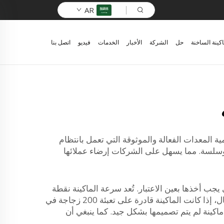
AR
اكينة الساخنة
حل
الشركة
الأخبار
الخدمات
فيديو
اتصل بنا
شروبات الغازية، فإن جهاز التعبئة الجيد أمر ضروري. شركة Zhangjiagang Comark تدرك أهمية المعدات الفعالة والموثوقة التي تعمل بانتظام
 وسلسة. مما يسهل على الشركات إرضاء عملائها
يجب أخذها بعين الاعتبار. تُعد سرعة الماكينة نقطة
جيدة للبدء. فكلما كانت الماكينة أسرع في تعبئة الزجاجات، زاد عدد المشروبات التي تنتجها في وقت أقل. على سبيل المثال، إذا كانت الماكينة قادرة على تعبئة 200 زجاجة في
 ماكينة لم يتم تصميمها بشكل جيد. كما ينبغي أن