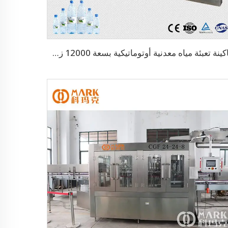
ماكينة تعبئة مياه معدنية أوتوماتيكية بسعة 12000 زجاجة بالساعة (CGF24-24-8)