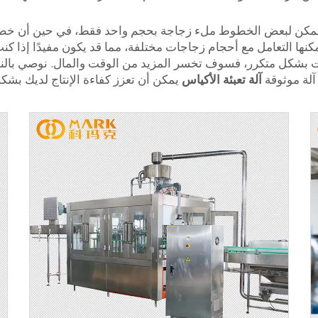
يمكن لبعض الخطوط ملء زجاجة بحجم واحد فقط، في حين أن خطوطًا
فر شركة Zhangjiagang Comark آلات يمكنها التعامل مع أحجام زجاجات مختلفة، مما قد يكو
ات بشكل متكرر، فسوف تخسر المزيد من الوقت والمال. نوصي بالنظ
 آلة موثوقة
آلة تعبئة الأكياس
يمكن أن تعزز كفاءة الإنتاج لديك بشكل