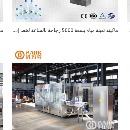
ارة 3 في 1 بسعة 2000 زجاجة بالساعة (CGF8-8-3)
ماكينة تعبئة مياه بسعة 5000 زجاجة بالساعة لخط إنتاج المياه المعدنية بالكامل لزجاجات 500 مل