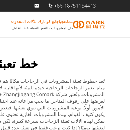
+86-18751154413
تشانغجياجانغ كومارك للآلات المحدودة
حل المشروبات - النفخ. التعبئة. خط التغليف
خط تعبئ
تُعد خطوط تعبئة المشروبات في الزجاجات مكانًا يت
مياه. تعتبر الزجاجات الزجاجية جيدة للبيئة لأنها قابل
الم
لعرضها على رفوف المتاجر. ما يجب مراعاته عند اختي
الأمور. أولًا: نوعية المشروبات التي تنوي تعبئتها. فب
يكون كثيف القوام، بينما المشروبات الغازية تحتوي على 
يمكن لهذه الآلات تعبئة الزجاجات بسرعة كبيرة، لكن هذ
لتعبئتها يوميًا؟ إذا كنت ترغب فقط في تعبئة عدد قليل 