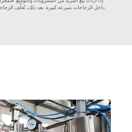
إذا أردت بيع المزيد من المشروبات والتوسع. فبمجرد
داخل الزجاجات بسرعة كبيرة. بعد ذلك، تُغلَّف الزج