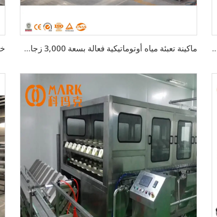
ة 500 مل، ماكينة تعبئة أوتوماتيكية بالكامل للمياه المعدنية الشرب (CGF-50-50-15)
ماكينة تعبئة مياه أوتوماتيكية فعالة بسعة 3,000 زجاجة/ساعة للسعة 3-10 لتر