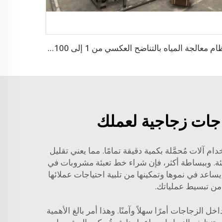
نظام معالجة المياه بالتناضح العكسي من 1 إلى 100 طن
اجات زجاجية لعملك
آلات مُحمَّلة بكمية دقيقة تمامًا. مما يعني تقليل
يئة. وببساطة أكثر، فإن شراء خط تعبئة مشروبات في
ن طريقة عمل الشركة، وبالتالي يساعد في نموها وتمكينها من تلبية احتياجات عملائها
من تبسيط عملياتك.
زجاجات أمرًا سهلاً وآمنًا. وهذا أمر بالغ الأهمية