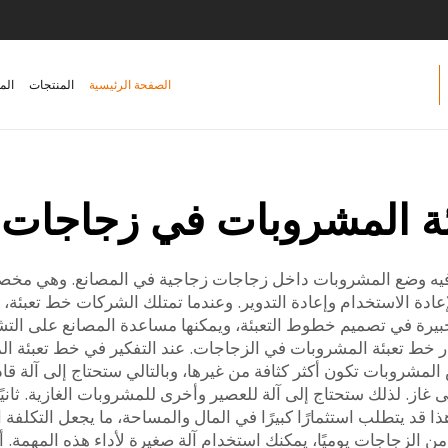
الصفحة الرئيسية
المنتجات
الم
ة المشروبات في زجاجات 
م فيه وضع المشروبات داخل زجاجات زجاجية في المصانع. وهي مخصص
ة لإعادة الاستخدام وإعادة التدوير. وعندما تمتلك الشركات خط تعبئة،
شروبات. وتُعتبر شركة Zhangjiagang Comark خبيرة في تصميم خطوط التعبئة، ويمكنها مساعدة
ار خط تعبئة المشروبات في الزجاجات. عند التفكير في خط تعبئة 
عض المشروبات تكون أكثر كثافة من غيرها، وبالتالي ستحتاج إلى آلة ق
غاز. لذلك ستحتاج إلى آلة للعصير وأخرى للمشروبات الغازية. ثانيًا:
ا قد يتطلب استثمارًا كبيرًا في المال والمساحة، ما يجعل التكلفة 
من الزجاجات يوميًا، يمكنك استخدام آلة صغيرة لأداء هذه المهمة. أ