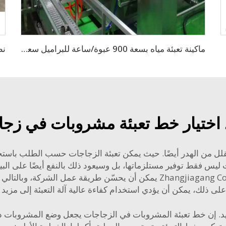
ماكينة تعبئة مياه بسعة 900 عبوة/ساعة للبراميل سعة 3-5 جالون
 اختيار خط تعبئة مشروبات في زج
قلل من الهدر أيضًا. حيث يمكن تعبئة الزجاجات حسب الطلب باستخدام 
يس فقط توفير مستلزماتها، بل وسيعود ذلك بالنفع أيضًا على الب
زجاجات زجاجية مثل تلك المتوفرة من شركة Zhangjiagang Comark يمكن أن يحسّ
على ذلك، يمكن أن يؤدي استخدام كفاءة عالية
آلة التعبئة
إلى مزيد 
 إن خط تعبئة المشروبات في الزجاجات يجعل وضع المشروبات داخل ال