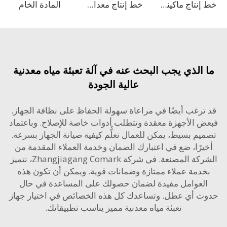
المادة الخام
خط إنتاج ماكينة تعبئة المشروبات الفوارة بسعة 8000 زجاجة في الساعة
خط إنتاج معدات تعبئة وتغليف المشروبات الغازية
الذي يجب البحث عنه في آلة تعبئة مياه معدنية
عالية الجودة
ترغب أيضًا في مراعاة سهولة الحفاظ على نظافة الجهاز.
 الأجهزة معقدة وتتطلب أدوات خاصة للإصلاح. وباعتماد
م بسيط، يمكن للعمال تعلُّم كيفية صيانة الجهاز بسرعة.
رًا، ضع في اعتبارك الضمان وخدمة العملاء المقدمة من
الشركة المصنعة. في شركة Zhangjiagang Comark، نتميز
دمة عملاء ممتازة وضمانات قوية. ويمكن أن تكون هذه
لعوامل مفيدة لضمان حصولك على المساعدة في حال
 أي عطل. وتساعدك كل هذه الخصائص في اختيار جهاز
تعبئة مياه معدنية مميز يناسب تطبيقاتك.