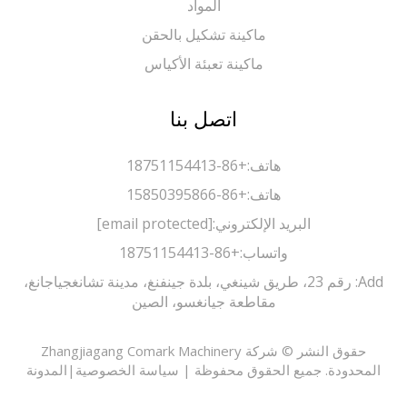
المواد
ماكينة تشكيل بالحقن
ماكينة تعبئة الأكياس
اتصل بنا
هاتف:
+86-18751154413
هاتف:
+86-15850395866
البريد الإلكتروني:
[email protected]
واتساب:
+86-18751154413
Add: رقم 23، طريق شينغي، بلدة جينفنغ، مدينة تشانغجياجانغ،
مقاطعة جيانغسو، الصين
حقوق النشر © شركة Zhangjiagang Comark Machinery
حدودة. جميع الحقوق محفوظة |
سياسة الخصوصية
|
المدونة