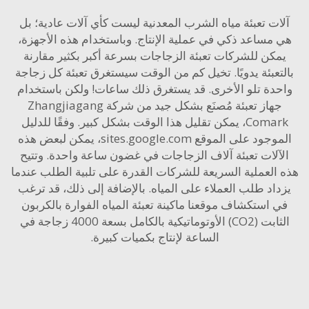
ت تعبئة مياه الشرب المعدنية ليست كأي آلات عادية؛ بل
مساعد ذكي في عملية الإنتاج. وباستخدام هذه الأجهزة،
كن للشركات تعبئة الزجاجات بسرعة أكبر بكثير مقارنة
عبئة يدويًا. تخيل كم من الوقت سيستغرق تعبئة كل زجاجة
دة تلو الأخرى. قد يستغرق ذلك ساعات! ولكن باستخدام
جهاز تعبئة مُصنَع بشكل جيد من شركة Zhangjiagang
Comark، يمكن تقليل هذا الوقت بشكل كبير. وفقًا للدليل
الموجود على الموقع sites.google.com، يمكن لبعض هذه
آلات تعبئة آلاف الزجاجات في غضون ساعة واحدة. وتتيح
العملية السريعة للشركات القدرة على تلبية الطلب عندما
اد طلب العملاء على المياه. بالإضافة إلى ذلك، قد ترغب
 استكشاف موقعنا
ماكينة تعبئة المياه الفوارة بالكربون
الثابت (CO2) الأوتوماتيكية بالكامل بسعة 4000 زجاجة في
الساعة
لإنتاج بكميات كبيرة.