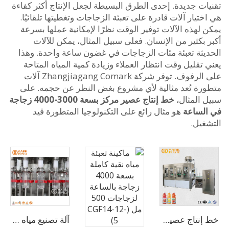
ات جديدة. إحدى الطرق البسيطة لجعل الإنتاج أكثر كفاءة
تيار آلات قادرة على تعبئة الزجاجات وتغطيتها تلقائيًا.
لهذه الآلات توفير الوقت نظرًا لإمكانية عملها بسرعة
بكثير من الإنسان. فعلى سبيل المثال، يمكن للآلات
يثة تعبئة مئات الزجاجات في غضون ساعة واحدة. وهذا
تقليل وقت انتظار العملاء وزيادة كمية المياه المتاحة
على الرفوف. توفر شركة Zhangjiagang Comark آلات
رة تُعد مثالية لأي مشروع بغض النظر عن حجمه. على
 المثال،
خط إنتاج عصير مركز بسعة 3000-4000 زجاجة
لساعة
هو مثال رائع على التكنولوجيا المتطورة قيد
غيل.
خط إنتاج عصير مركز بسعة 3000-4000 زجاجة في الساعة
آلة تصنيع مياه شرب معدنية في زجاجات