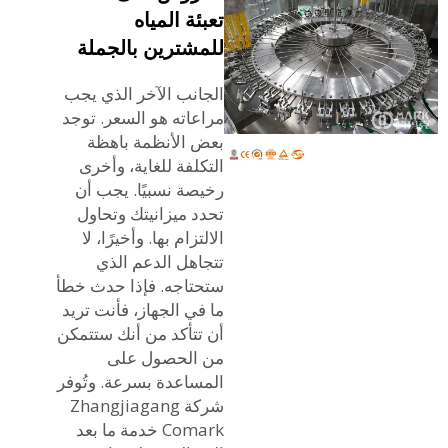
تعبئة المياه
للمشترين بالجملة
الجانب الآخر الذي يجب
مراعاته هو السعر. توجد
بعض الأنظمة باهظة
التكلفة للغاية، وأخرى
رخيصة نسبيًا. يجب أن
تحدد ميزانيتك وتحاول
الالتزام بها. وأخيرًا، لا
تتجاهل الدعم الذي
ستحتاجه. فإذا حدث خطأ
ما في الجهاز، فأنت تريد
أن تتأكد من أنك ستتمكن
من الحصول على
المساعدة بسرعة. وتُوفر
شركة Zhangjiagang
Comark خدمة ما بعد