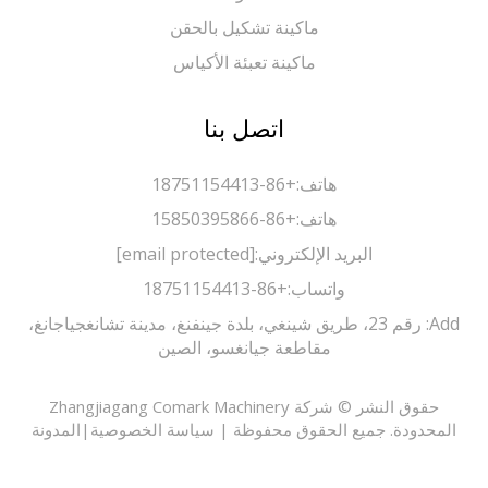
ماكينة تشكيل بالحقن
ماكينة تعبئة الأكياس
اتصل بنا
هاتف:
+86-18751154413
هاتف:
+86-15850395866
البريد الإلكتروني:
[email protected]
واتساب:
+86-18751154413
Add: رقم 23، طريق شينغي، بلدة جينفنغ، مدينة تشانغجياجانغ،
مقاطعة جيانغسو، الصين
حقوق النشر © شركة Zhangjiagang Comark Machinery
حدودة. جميع الحقوق محفوظة |
سياسة الخصوصية
|
المدونة