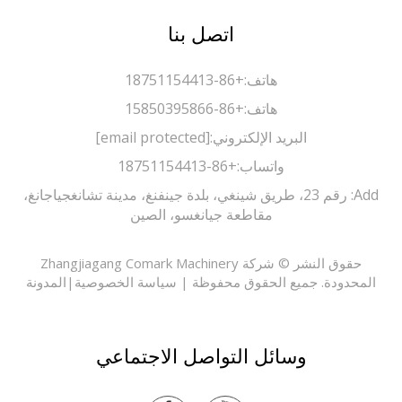
اتصل بنا
هاتف:
+86-18751154413
هاتف:
+86-15850395866
البريد الإلكتروني:
[email protected]
واتساب:
+86-18751154413
Add: رقم 23، طريق شينغي، بلدة جينفنغ، مدينة تشانغجياجانغ،
مقاطعة جيانغسو، الصين
حقوق النشر © شركة Zhangjiagang Comark Machinery
حدودة. جميع الحقوق محفوظة |
سياسة الخصوصية
|
المدونة
وسائل التواصل الاجتماعي