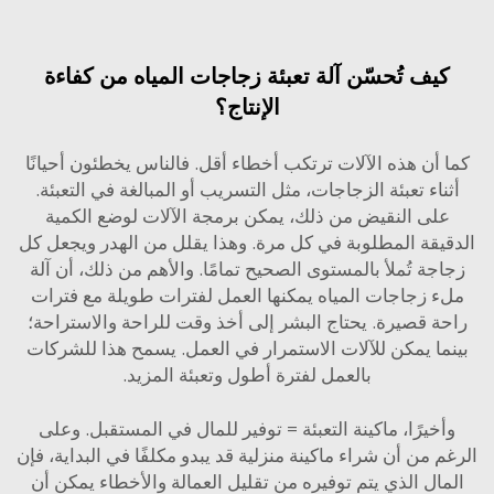
يف تُحسّن آلة تعبئة زجاجات المياه من كفاءة
الإنتاج؟
 أن هذه الآلات ترتكب أخطاء أقل. فالناس يخطئون أحيانًا
ناء تعبئة الزجاجات، مثل التسريب أو المبالغة في التعبئة.
لى النقيض من ذلك، يمكن برمجة الآلات لوضع الكمية
يقة المطلوبة في كل مرة. وهذا يقلل من الهدر ويجعل كل
جة تُملأ بالمستوى الصحيح تمامًا. والأهم من ذلك، أن
آلة
 زجاجات المياه
يمكنها العمل لفترات طويلة مع فترات
ة قصيرة. يحتاج البشر إلى أخذ وقت للراحة والاستراحة؛
ما يمكن للآلات الاستمرار في العمل. يسمح هذا للشركات
بالعمل لفترة أطول وتعبئة المزيد.
خيرًا، ماكينة التعبئة = توفير للمال في المستقبل. وعلى
 من أن شراء ماكينة منزلية قد يبدو مكلفًا في البداية، فإن
ال الذي يتم توفيره من تقليل العمالة والأخطاء يمكن أن