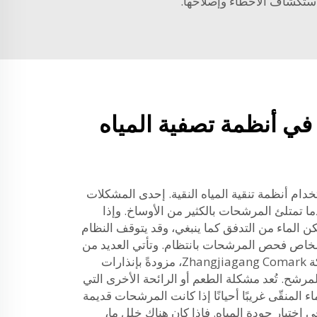
في أنظمة تصفية المياه
خدام أنظمة تنقية المياه النقية. إحدى المشكلات
ا تمتلئ المرشحات بالكثير من الأوساخ. وإذا
 الماء من التدفق كما ينبغي، وقد يتوقف النظام
أشخاص فحص المرشحات بانتظام. وتأتي العديد من
الأنظمة، مثل تلك التي تبيعها شركة Zhangjiagang Comark، مزودةً بإنذارات
مرشح. تُعد مشكلة الطعم أو الرائحة الأخرى التي
 المنقّى غريبًا أحيانًا إذا كانت المرشحات قديمة
في اختبار جودة المياه. فإذا كان هناك خلل ما،