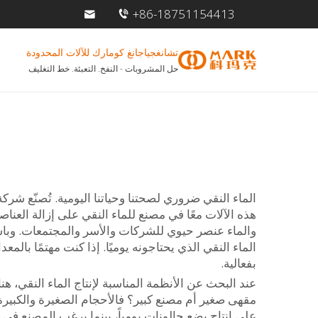
+86-18751154413
تشانغجياجانغ كومارك للآلات المحدودة
حل المشروبات - النفخ. التعبئة. خط التغليف
الماء النقي ضروري لصحتنا وحياتنا اليومية. تُصنّع شر
هذه الآلات معًا في مصنع للماء النقي على إزالة العناصر
والماء عنصر حيوي للشركات والأسر والمجتمعات. وباس
الماء النقي الذي يحتاجونه يوميًا. إذا كنت مهتمًا ب
بفعالية.
عند البحث عن الأنظمة المناسبة لإنتاج الماء النقي، هنا
على إنتاج بضع جالونات يومياً، بينما يرغب المصنع في 