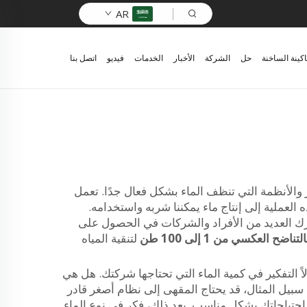
AR
اكينة الساخنة
حل
الشركة
الأخبار
الخدمات
فيديو
اتصل بنا
ر والأنظمة التي تنظف الماء بشكل فعال جدًا. تعمل
ه العملية إلى إنتاج ماء يمكننا شربه واستخدامه.
رك العديد من الأفراد والشركات في الحصول على
ضح العكسي من 1 إلى 100 طن
لتنقية المياه
لاً التفكير في كمية الماء التي تحتاجها شركتك. هل هي
نع كبير؟ فالأحجام الصغيرة والكبيرة تتطلب أنظمة مختلفة لدى شركة Zhangjiagang Comark. على سبيل المثال، قد يحتاج المقهى إلى نظام أصغر قادر
سب احتياجاتك بشكل مناسب. بعد ذلك، فكر في نوع الماء