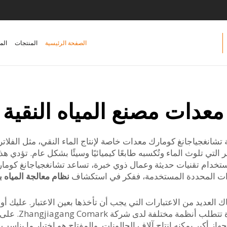
الصفحة الرئيسية
المنتجات
الم
معدات مصنع المياه النقية
كة تشانغجياجانغ كومارك معدات خاصة لإنتاج الماء النقي، مثل الفلات
 التي تلوث الماء وتُكسبه طابعًا كيميائيًا وسيئًا بشكل عام. تؤدي هذ
تخدام تقنيات حديثة وعمال ذوي خبرة، تساعد تشانغجياجانغ كوما
المعدات المحددة المستخدمة، ففكر في استكشاف
نظام معالجة المياه بالتنا
ك العديد من الاعتبارات التي يجب أن تأخذها بعين الاعتبار. عليك أو
مقهى صغير أم مص
جهاز أكبر يمكنه إنتاج آلاف الجالونات. والمفتاح هو اختيار ما ينا