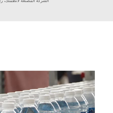
الشركة المصنعة لأنظمتك، راجع Pure Water Matters، حيث يوفرون العديد من النصائح حول استكشاف الأخط