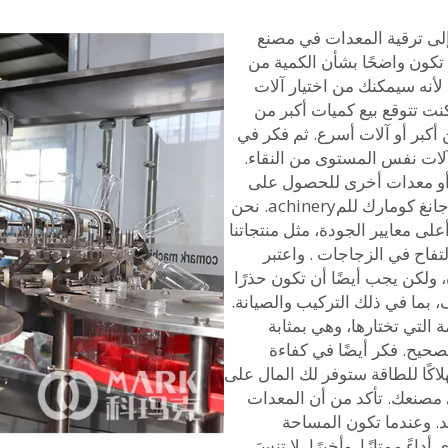
 إلى ترقية المعدات في مصنع
 تكون واضحًا بشأن الكمية من
ة لأنه سيمكنك من اختيار آلات
كنت تتوقع بيع كميات أكبر من
أكبر أو آلات أسرع. ثم فكر في
الآلات نفس المستوى من النقاء.
أو معدات أخرى للحصول على
أعلى جودة ممكنة من المياه. نحن شركة تشانغجياجانغ كومارك للمachinery. نحن
ى معايير الجودة، مثل منتجاتنا
التفاح في الزجاجات
. واعتبر
 ولكن يجب أيضًا أن تكون حذرًا
، بما في ذلك التركيب والصيانة.
التي تختارها، وهي بمثابة
صحيح. فكر أيضًا في كفاءة
لاكًا للطاقة ستوفر لك المال على
 مصنعك. تأكد من أن المعدات
. وعندما تكون المساحة
ً ممتازًا. وأخيرًا، لا تنسَ