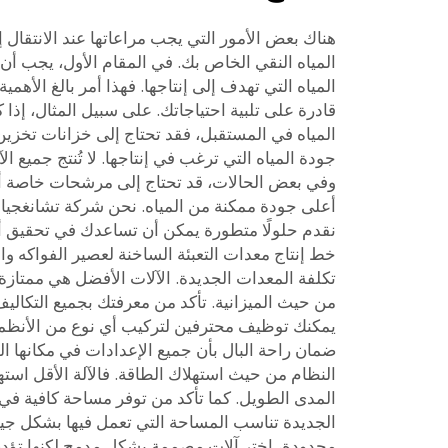
هناك بعض الأمور التي يجب مراعاتها عند الانتقال
المياه النقي الخاص بك. في المقام الأول، يجب أن
المياه التي تهدف إلى إنتاجها. فهذا أمر بالغ الأهمي
قادرة على تلبية احتياجاتك. على سبيل المثال، إذا 
المياه في المستقبل، فقد تحتاج إلى خزانات تخزين 
جودة المياه التي ترغب في إنتاجها. لا تُنتج جميع 
وفي بعض الحالات، قد تحتاج إلى مرشحات خاصة 
نقدم حلولًا متطورة يمكن أن تساعدك في تحقيق أعل
خط إنتاج معدات التعبئة الساخنة لعصير الفواكه و
تكلفة المعدات الجديدة. الآلات الأفضل هي ممتازة،
من حيث الميزانية. تأكد من معرفتك بجميع التكاليف
يمكنك توظيف محترفين لتركيب أي نوع من الأنظمة 
ضمان راحة البال بأن جميع الإعدادات في مكانها ال
النظام من حيث استهلاك الطاقة. فالآلة الأقل استه
المدى الطويل. كما تأكد من توفر مساحة كافية في
الجديدة تناسب المساحة التي تعمل فيها بشكل جيد
محدودة، اختر آلات مصممة بشكل مدمج لكنها تؤدي أداء