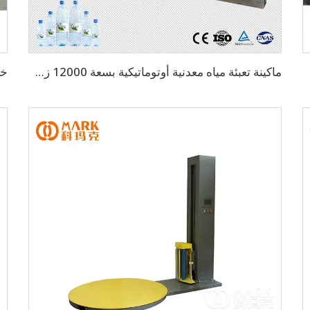
ماكينة تعبئة مياه معدنية أوتوماتيكية بسعة 12000 زجاجة بالساعة (CGF24-24-8)