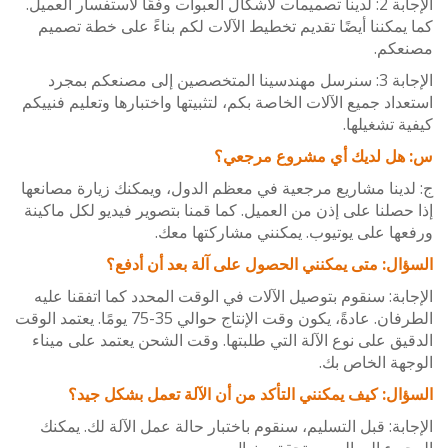
الإجابة 2: لدينا تصميمات لأشكال العبوات وفقًا لاستفسار العميل.
مكننا أيضًا تقديم تخطيط الآلات لكم بناءً على خطة تصميم
كم.
الإجابة 3: سنرسل مهندسينا المتخصصين إلى مصنعكم بمجرد
اد جميع الآلات الخاصة بكم، لتثبيتها واختبارها وتعليم فنييكم
 تشغيلها.
ل لديك أي مشروع مرجعي؟
ينا مشاريع مرجعية في معظم الدول، ويمكنك زيارة مصانعها
صلنا على إذن من العميل. كما قمنا بتصوير فيديو لكل ماكينة
ا على يوتيوب. يمكنني مشاركتها معك.
ل: متى يمكنني الحصول على آلة بعد أن أدفع؟
بة: سنقوم بتوصيل الآلات في الوقت المحدد كما اتفقنا عليه
الطرفان. عادةً، يكون وقت الإنتاج حوالي 35-75 يومًا. يعتمد الوقت
ق على نوع الآلة التي طلبتها. وقت الشحن يعتمد على ميناء
ة الخاص بك.
ل: كيف يمكنني التأكد من أن الآلة تعمل بشكل جيد؟
بة: قبل التسليم، سنقوم باختبار حالة عمل الآلة لك. يمكنك