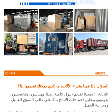
ل: إذا قمنا بشراء الآلات، ما الذي يمكنك تقديمها لنا؟
الإجابة 1: يمكننا تقديم حلول كاملة. لدينا مهندسون متخصصون
ن بتحليل احتياجات الإنتاج بناءً على طلب السوق للعميل
نية العميل.