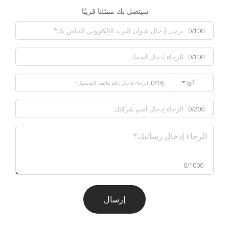
سيتصل بك ممثلنا قريبًا.
0/100
0/100
كود
0/16
0/200
0/1000
إرسال