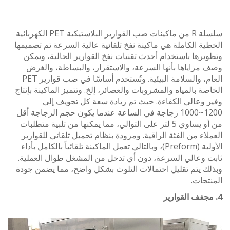
سلسلة R من ماكينات صب القوارير البلاستيكية PET الكهربائية
ة الكاملة هي ماكينة نفخ تلقائية عالية السرعة تم تصميمها
رها باستخدام أحدث تقنيات نفخ القوارير الحالية، ويمكن
زاياها بأنها السرعة، والاستقرار، والبساطة، والغرض
العام، والسلامة البيئية. وتُستخدم أساسًا في صب قوارير PET
ة بالمياه والمشروبات والعصائر، إلخ. وتتميز الماكينة بإنتاج
وعالي الكفاءة. حيث تم زيادة سعة كل تجويف إلى
1200~1000 زجاجة في الساعة عندما يكون حجم الزجاجة أقل
من أو يساوي 5 لتر على التوالي، مما يمكنها من تلبية متطلبات
اء من الفئة الراقية. ومزودة بنظام تحميل تلقائي للقوارير
الأولية (Preform)، وبالتالي تعمل الماكينة تلقائياً بالكامل بأداء
 وعالي السرعة، دون أي تدخل من المشغل طوال العملية.
 يتم تقليل احتمالات التلوث بشكل واضح، مما يضمن جودة
جات.