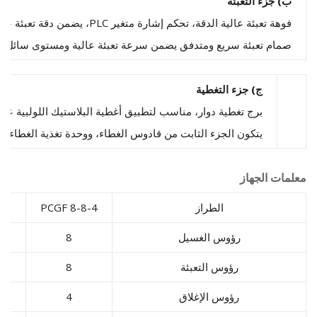
 جزء التعبئة
ة تعبئة عالية الدقة، تحكم إشارة متغير PLC، يضمن دقة تعبئة عالية. تعبئة بالجاذبية، تعبئة سلسة
ام تعبئة سريع ومتدفق يضمن سرعة تعبئة عالية ومستوى سائل دقيق. الأجزا
ج) جزء التغطية
برج تغطية دوار، مناسب لتطبيق أغطية البلاستيك اللولبية على زجاجات 
يتكون الجزء الثابت من قادوس الغطاء، ووحدة تغذية الغطاء مع المحرك المعني، و캠 المشغل لرؤوس التغطية. يتم رفع وخفض الرؤوس بواسطة متا
ت الجهاز
الطراز
PCGF 8-8-4
 12-12-5
رؤوس الغسيل
8
12
رؤوس التعبئة
8
12
رؤوس الإغلاق
4
5