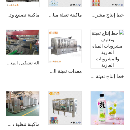
خط إنتاج مشروبات عصير الفواكه الطازج بسعة 12000 زجاجة في الساعة للزجاجات سعة 500 مل
ماكينة تعبئة مياه شرب أوتوماتيكية بسعة 8000 زجاجة بالساعة (CGF16-16-5)
ماكينة تصنيع وتعبئة سوائل عالية الدقة في الزجاجات
آلة تشكيل المنصات
معدات تعبئة المياه المعدنية البلاستيكية سعة 5 لترات بطاقة 800 زجاجة في الساعة (CGF 6-6-1)
خط إنتاج تعبئة وتغليف مشروبات المياه الغازية والمشروبات الغازية
ماكينة تنظيف وغسيل ذات جودة عالية مصنوعة من الفولاذ المقاوم للصدأ لنظام CIP للأنابيب