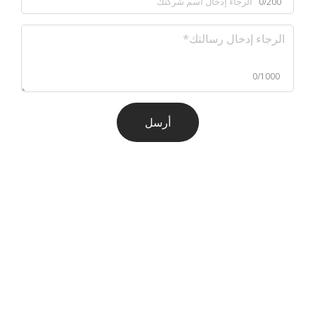
0/200
0/1000
أرسل