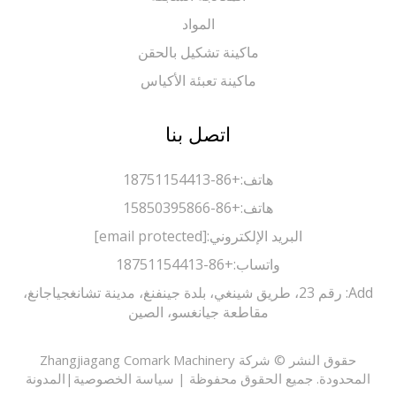
المواد
ماكينة تشكيل بالحقن
ماكينة تعبئة الأكياس
اتصل بنا
هاتف:
+86-18751154413
هاتف:
+86-15850395866
البريد الإلكتروني:
[email protected]
واتساب:
+86-18751154413
Add: رقم 23، طريق شينغي، بلدة جينفنغ، مدينة تشانغجياجانغ،
مقاطعة جيانغسو، الصين
حقوق النشر © شركة Zhangjiagang Comark Machinery
حدودة. جميع الحقوق محفوظة |
سياسة الخصوصية
|
المدونة