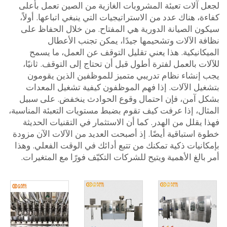
 آلات تعبئة المشروبات الغازية من الصين تعمل بأعلى
، هناك عدد من الاستراتيجيات التي ينبغي اتباعها. أولاً،
ن الصيانة الدورية هي المفتاح. من خلال الحفاظ على
ة الآلات وتشحيمها جيدًا، يمكن تجنب الأعطال
انيكية. هذا يعني تقليل التوقف عن العمل، ما يسمح
ت بالعمل لفترة أطول قبل أن تحتاج إلى التوقف. ثانيًا،
إنشاء نظام تدريبي متميز للموظفين الذين يقومون
يل الآلات. إذا فهم الموظفون كيفية تشغيل المعدات
 آمن، فإن احتمال وقوع الحوادث ينخفض. على سبيل
ال، إذا عرفت كيف تقوم بضبط مستويات التعبئة المناسبة،
يقلل من الهدر. كما أن الاستثمار في التقنيات الحديثة
استباقية أيضًا. إذ أصبحت العديد من الآلات الآن مزودة
نيات ذكية تمكنك من تتبع أدائك في الوقت الفعلي. وهذا
الغ الأهمية ويتيح للشركات التكيّف فورًا مع المتغيرات.