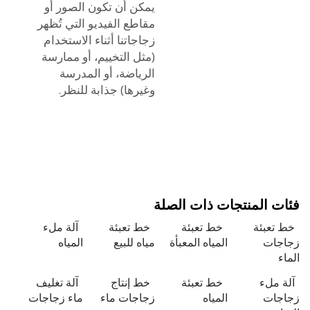
يمكن أن تكون الصور أو
مقاطع الفيديو التي تُظهر
زجاجاتنا أثناء الاستخدام
(مثل التخييم، أو ممارسة
الرياضة، أو المدرسة
وغيرها) جذابة للنظر.
 المنتجات ذات الصلة
تعبئة
خط تعبئة
خط تعبئة
آلة ملء
ات
المياه المعبأة
مياه للبيع
المياه
ملء
خط تعبئة
خط إنتاج
آلة تغليف
ات
المياه
زجاجات ماء
ماء زجاجات