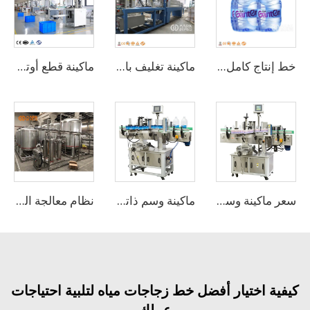
خط إنتاج كامل لمياه الشرب في زجاجات سعة 3-10 لتر بسعة 2,000 زجاجة/ساعة
ماكينة تغليف بالبلاستيك المُقلص الأوتوماتيكية ذات الجودة العالية
ماكينة قطع أوتوماتيكية عالية السرعة للزجاجات PE وPVC وPET
سعر ماكينة وسم أوتوماتيكية للزجاجات المسطحة والدائرية باستخدام ملصقات لاصقة من الجهتين
ماكينة وسم ذاتية اللصق للزجاجات البلاستيكية أو الزجاجية
نظام معالجة المياه بالتناضح العكسي من 1 إلى 100 طن
ة اختيار أفضل خط زجاجات مياه لتلبية احتياجات
عملك