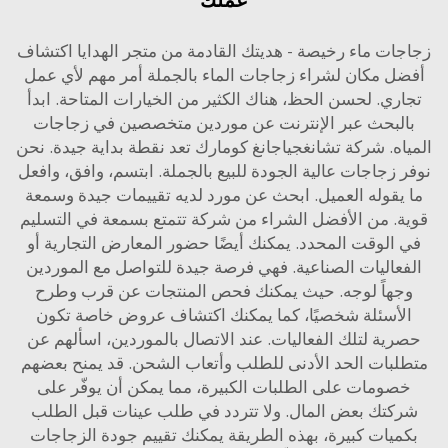
ات ماء رخيصة - هديتك القادمة من متجر الهدايا اكتشاف
ل مكان لشراء زجاجات الماء بالجملة أمر مهم لأي عمل
ري. لحسن الحظ، هناك الكثير من الخيارات المتاحة. ابدأ
لبحث عبر الإنترنت عن موردين متخصصين في زجاجات
اه. شركة تشانغجياجانغ كومارك تعد نقطة بداية جيدة. نحن
 زجاجات عالية الجودة للبيع بالجملة. ابتسم، وافق، وافعل
يقوله العميل. ابحث عن مورد لديه تقييمات جيدة وسمعة
. من الأفضل الشراء من شركة تتمتع بسمعة في التسليم
الوقت المحدد. يمكنك أيضًا حضور المعارض التجارية أو
عاليات الصناعية. فهي فرصة جيدة للتواصل مع الموردين
هاً لوجه. حيث يمكنك فحص المنتجات عن قرب وطرح
لأسئلة شخصيًا، كما يمكنك اكتشاف عروض خاصة تكون
ية لتلك الفعاليات. عند الاتصال بالموردين، اسألهم عن
بات الحد الأدنى للطلب وأتعاب الشحن. قد يمنح بعضهم
صومات على الطلبات الكبيرة، مما يمكن أن يوفّر على
كتك بعض المال. ولا تتردد في طلب عينات قبل الطلب
ميات كبيرة، بهذه الطريقة يمكنك تقييم جودة الزجاجات