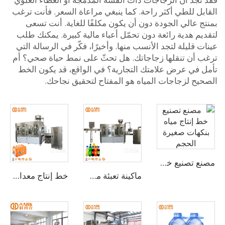
بل للطي أكثر راحة. كما ينبغي مراعاة السعر. فأنت ترغب
 عالي الجودة دون أن يكون مكلفًا للغاية. أنت تسعى
م هدية رائعة دون تحمّل أعباء مالية كبيرة. يمكنك طلب
 قليلة لتجد الأنسب منها. وأخيرًا، فكّر في الرسالة التي
 أن تنقلها زجاجاتك. هل تحثّ على نمط حياة صحي؟ أم
 في عرض علامتك التجارية؟ في الواقع، قد يكون الخط
يح لزجاجات المياه هو المفتاح لتحقيق نجاحك.
مصنع تصنيع خط إنتاج مياه بنكهات صغيرة الحجم
ماكينة تعبئة مشروبات المياه الغازية بسعة 1000-24000 زجاجة في الساعة
خط إنتاج معدات التعبئة الساخنة لعصير الفواكه والتفاح في الزجاجات