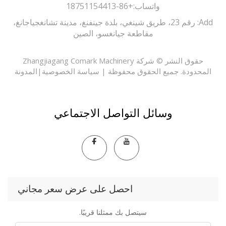
واتساب:
+86-18751154413
Add: رقم 23، طريق شينغي، بلدة جينفنغ، مدينة تشانغجياجانغ،
مقاطعة جيانغسو، الصين
حقوق النشر © شركة Zhangjiagang Comark Machinery
حدودة. جميع الحقوق محفوظة |
سياسة الخصوصية
|
المدونة
وسائل التواصل الاجتماعي
احصل على عرض سعر مجاني
سيتصل بك ممثلنا قريبًا.