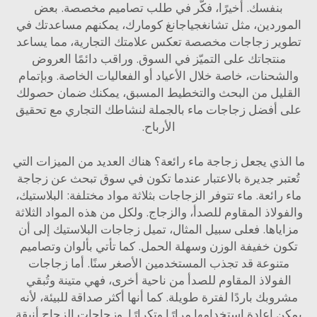
بنفسك. أخيرًا، فكّر في طلب تصاميم مخصصة. بعض
وردين، مثل تشانغجياجانغ كومارك، يمكنهم مساعدتك في
ير زجاجات مخصصة تعكس علامتك التجارية، مما يساعد
منتجاتك على التميّز في السوق. وراقب دائمًا العروض
شحنات، خاصة خلال الأعياد أو الفعاليات الخاصة. وبإتمام
ليل من البحث والتخطيط المسبق، يمكنك ضمان حصولك
 أفضل زجاجات ماء بالجملة لنشاطك التجاري مع تحقيق
الأرباح.
لذي يجعل زجاجة ماء رائعة؟ هناك العديد من الميزات التي
تبر جديرة بالاعتبار عندما تكون في سوق تبحث عن زجاجة
رائعة.
ماء
تتوفر الزجاجات بثلاثة مواد مختلفة: البلاستيك،
ولاذ المقاوم للصدأ، والزجاج. ولكل من هذه المواد الثلاثة
ياها. فعلى سبيل المثال، تميل زجاجات البلاستيك إلى أن
ن خفيفة الوزن وسهلة الحمل. كما تأتي بألوان وتصاميم
تنوعة قد تجذب المستخدمين الأصغر سنًا. أما زجاجات
فولاذ المقاوم للصدأ من ناحية أخرى، فهي متينة وتُبقي
وبك باردًا لفترة طويلة. كما أنها أكثر صداقة للبيئة، لأنه
 إعادة استخدامها مرارًا وتكرارًا. وزجاجات الزجاج أنيقة