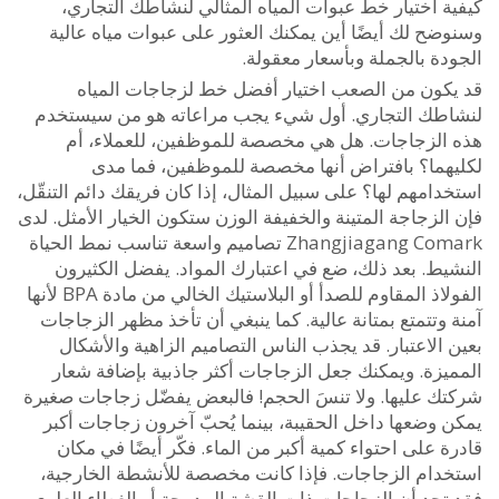
ة اختيار خط عبوات المياه المثالي لنشاطك التجاري،
ضح لك أيضًا أين يمكنك العثور على عبوات مياه عالية
ة بالجملة وبأسعار معقولة.
كون من الصعب اختيار أفضل خط لزجاجات المياه
طك التجاري. أول شيء يجب مراعاته هو من سيستخدم
الزجاجات. هل هي مخصصة للموظفين، للعملاء، أم
هما؟ بافتراض أنها مخصصة للموظفين، فما مدى
امهم لها؟ على سبيل المثال، إذا كان فريقك دائم التنقّل،
لزجاجة المتينة والخفيفة الوزن ستكون الخيار الأمثل. لدى
Zhangjiagang Comark تصاميم واسعة تناسب نمط الحياة
يط. بعد ذلك، ضع في اعتبارك المواد. يفضل الكثيرون
الفولاذ المقاوم للصدأ أو البلاستيك الخالي من مادة BPA لأنها
وتتمتع بمتانة عالية. كما ينبغي أن تأخذ مظهر الزجاجات
الاعتبار. قد يجذب الناس التصاميم الزاهية والأشكال
يزة. ويمكنك جعل الزجاجات أكثر جاذبية بإضافة شعار
ك عليها. ولا تنسَ الحجم! فالبعض يفضّل زجاجات صغيرة
 وضعها داخل الحقيبة، بينما يُحبّ آخرون زجاجات أكبر
 على احتواء كمية أكبر من الماء. فكّر أيضًا في مكان
دام الزجاجات. فإذا كانت مخصصة للأنشطة الخارجية،
تجد أن الزجاجات ذات القشة المدمجة أو الغطاء العلوي