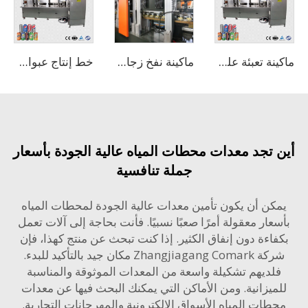
ماكينة تعبئة علب البيرة الألومنيوم بسعة 100-150 لد/دقيقة / خط معدات التعبئة في العلب
ماكينة نفخ زجاجات PET من 6 تجاويف
خط إنتاج عبوات الألمنيوم للمشروبات الغازية
 تجد معدات محطات المياه عالية الجودة بأسعار
جملة تنافسية
كن أن يكون تأمين معدات عالية الجودة لمحطات المياه
عار معقولة أمرًا صعبًا نسبيًا. فأنت بحاجة إلى آلات تعمل
اءة دون إنفاق الكثير. إذا كنت تبحث عن منتج كهذا، فإن
شركة Zhangjiagang Comark مكان جيد بالتأكيد للبدء.
لديهم تشكيلة واسعة من المعدات الموثوقة والمناسبة
ميزانية. ومن الأماكن التي يمكنك البحث فيها عن معدات
طات المياه الأسواق الإلكترونية والمهرجانات التجارية.