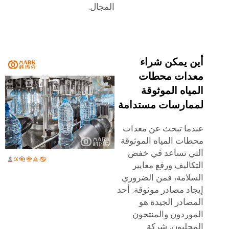
المجال.
أين يمكن شراء
معدات محطات
المياه الموثوقة
لممارسات مستدامة
عندما تبحث عن معدات
محطات المياه الموثوقة
التي تساعد في خفض
التكاليف ورفع معايير
السلامة، فمن الضروري
إيجاد مصادر موثوقة. أحد
المصادر الجيدة هو
الموردون والمنتجون
المحليون. شركة