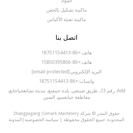
المواد
ماكينة تشكيل بالحقن
ماكينة تعبئة الأكياس
اتصل بنا
هاتف:
+86-18751154413
هاتف:
+86-15850395866
البريد الإلكتروني:
[email protected]
واتساب:
+86-18751154413
Add: رقم 23، طريق شينغي، بلدة جينفنغ، مدينة تشانغجياجانغ،
مقاطعة جيانغسو، الصين
حقوق النشر © شركة Zhangjiagang Comark Machinery
حدودة. جميع الحقوق محفوظة |
سياسة الخصوصية
|
المدونة