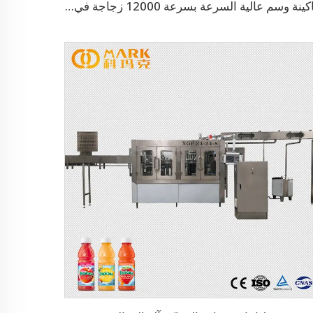
ماكينة وسم عالية السرعة بسرعة 12000 زجاجة في الساعة باستخدام ملصقات لاصقة ذائبة حرارياً من نوع OPP