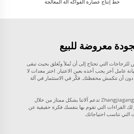
خط إنتاج عصارة الفواكه آلة المعالجة
جودة معروضة للبيع
ص للزجاجات التي تحتاج إلى أن تُملأ وتُغلق بحيث تبقى
نة عامل آخر يجب أخذه بعين الاعتبار. اختر معدات لا
م به دون أن تنكمش محفظتك. فكّر في الاستثمار في
آلة
وأخيرًا، يجب أيضًا الانتباه إلى تغطية الضمان. فالضمان القوي يُعد مؤشرًا على ثقة الشركة بمنتجاتها. شركة Zhangjiagang Comark تدعم آلاتنا بشكل ممتاز من خلال
 لك القراءات التي تقوم بها بنفسك فكرة حقيقية عن
 التي تناسب احتياجاتك.