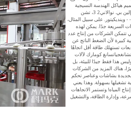
ميم هياكل الهندسة النسيجية
المعدنية والهجينة - الجزء الأول رونيت فريمان1*، إلين بي. نوالاني2 3، تشن
يانغ4، سيلستا فون ماي5، فنوليا6 ديسيسو7، - - وينديكيتور. على سبيل المثال،
 السريعة جدًا. يمكن لهذه
تالي تتمكن الشركات من إنتاج عدد
ة كبيرة لأن الضغط الناتج عن
بعات تستهلك طاقة أقل اتجاهًا
شانغجياتسانغ كومارك لآلات
يس هذا فقط جيدًا للبيئة، بل
يرًا، هناك المزيد من الشركات
ت الجديدة بشاشات وعناصر تحكم
ة تشغيلها بسهولة. وهذا يعني
اج المياه! وتستمر الاتجاهات
سرعة، وإدارة الطاقة، والتشغيل