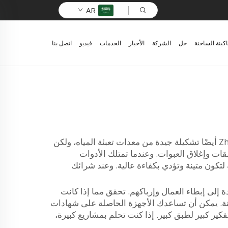
AR
اكينة الساخنة
حل
الشركة
الأخبار
الخدمات
فيديو
اتصل بنا
المعدات التي تحتاجها: أنت بحاجة ماسة إلى المعدات المناسبة لمياه الشرب المعبأة. تقدم شركة Zhangjiagang Comark أيضًا تشكيلة جيدة من معدات تعبئة المياه، ولكن
ات وإغلاق العبوات. وعندما تمتلك الأدوات
تكون متينة وتؤدي بكفاءة عالية. وعند شرائك
ن أن تؤدي الآلات المعقدة إلى إبطاء العمال وإرباكهم. تحقق مما إذا كانت
نة. يمكن أن تساعدك الأجهزة الحاصلة على شهادات
كير كبير لطبق كبير. إذا كنت تحلم بمشاريع كبيرة،