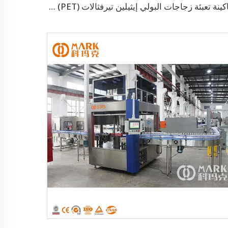
ماكينة تعبئة زجاجات البولي إيثيلين تيرفثالات (PET) للمشروبات الغازية والمياه الفوارة بسعة 12000 زجاجة في الساعة