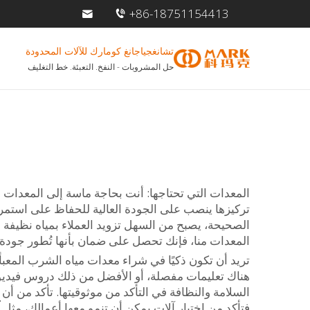
+86-18751154413
تشانغجياجانغ كومارك للآلات المحدودة
حل المشروبات - النفخ. التعبئة. خط التغليف
تركيزها ينصب على الجودة العالية للحفاظ على استمرار
الصحيحة، يصبح من السهل تزويد العملاء بمياه نظيفة و
المعدات منا، فإنك تحصل على ضمان بأنها تُطور جودة 
هناك تعليمات مفصلة، أو الأفضل من ذلك دروس فيديو.
السلامة والنظافة في التأكد من موثوقيتها. تأكد من أن
فتأكد من اختيار آلات يمكن أن تنمو معها أعمالك، مثل