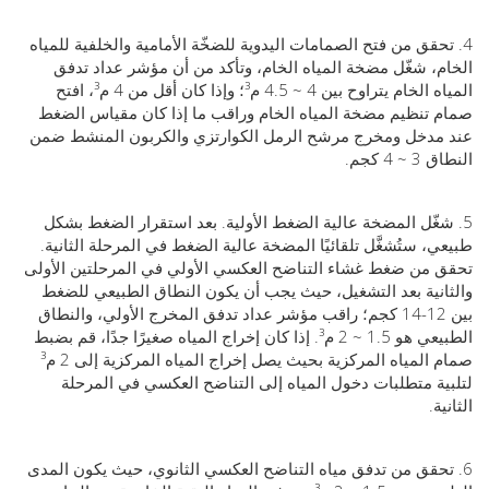
حقق من فتح الصمامات اليدوية للضخّة الأمامية والخلفية للمياه
، شغّل مضخة المياه الخام، وتأكد من أن مؤشر عداد تدفق
المياه الخام يتراوح بين 4 ~ 4.5 م³؛ وإذا كان أقل من 4 م³، افتح
تنظيم مضخة المياه الخام وراقب ما إذا كان مقياس الضغط
مدخل ومخرج مرشح الرمل الكوارتزي والكربون المنشط ضمن
4 كجم.
غّل المضخة عالية الضغط الأولية. بعد استقرار الضغط بشكل
، ستُشغَّل تلقائيًا المضخة عالية الضغط في المرحلة الثانية.
من ضغط غشاء التناضح العكسي الأولي في المرحلتين الأولى
نية بعد التشغيل، حيث يجب أن يكون النطاق الطبيعي للضغط
بين 12-14 كجم؛ راقب مؤشر عداد تدفق المخرج الأولي، والنطاق
الطبيعي هو 1.5 ~ 2 م³. إذا كان إخراج المياه صغيرًا جدًا، قم بضبط
صمام المياه المركزية بحيث يصل إخراج المياه المركزية إلى 2 م³
ة متطلبات دخول المياه إلى التناضح العكسي في المرحلة
ة.
تحقق من تدفق مياه التناضح العكسي الثانوي، حيث يكون المدى