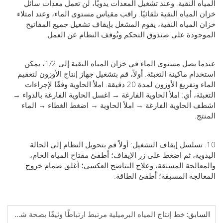
ه النقية. وعند تشغيل المعدات يدويًا، لن تعمل معدات سائل
المياه النقية تلقائيًا. راقب مقياس مستوى الماء، وعند امتلاء
المياه النقية، يقوم المشغل بإيقاف تشغيل جميع المفاتيح
ودة على صندوق التحكم ويُوقف النظام عن العمل.
عندما يصل مستوى الماء في خزان المياه النقية إلى 1/2، يمكن
ام ماكينة التعبئة. أولاً، قم بتشغيل جهاز إنتاج الأوزون لتعقيم
الماء وتفريغ الأوزون لمدة 20 دقيقة. املأ الحاوية وفقًا لإجراءات
ئة، أي: املأ الحاوية الفارغة → اغسل الحاوية الفارغة بالدواء →
الحاوية الفارغة → املأ الحاوية → اضغط الغطاء → الماء
ج.
. تسلسل إيقاف التشغيل: أولاً قم بتحويل النظام إلى الحالة
ية، ثم اضغط على زر الإيقاف؛ أطفئ مفتاح المياه الخام،
الجة المسبقة، وعلاج التناضح العكسي؛ أغلق صمام خروج
لجة المسبقة؛ أطفئ الطاقة.
ابق:
خط إنتاج المياه البرميلية مرتبط ارتباطًا وثيقًا بصحة شرب المياه