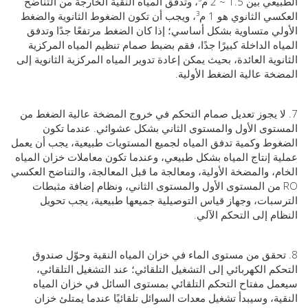
الطبيعي بين 1.5 ~ 2 م³، وتدفق المياه النقية الخارجة من التناضح
العكسي الثانوي هو 1 م³، ويجب أن تكون الضغوط الثانوية والضغط
ي متساوية بشكل أساسي؛ إذا كان الضغط مرتفعًا جدًا وتدفق
ه الداخلة كبيرًا جدًا، فقم بضبط صمام تنظيم المياه المركزية
وية العائدة، بحيث يمكن إعادة تدوير المياه المركزية الثانوية إلى
ة عالية الضغط الأولية.
لا يجوز تعديل صمام التحكم في خروج المضخة عالية الضغط من
وى الأول والمستوى الثاني بشكل عشوائي. عندما تكون
ط وكمية تدفق المياه لجميع المستويات طبيعية، يجب أن يعمل
 إنتاج المياه بشكل طبيعي، وعندما تكون معاملات خزان المياه
، والمضخة الأولية، ومعالجة ما قبل المعالجة، والتناضح العكسي
 من المستوى الأول والمستوى الثاني، ونظام إضافة مثبطات
بات، وجهاز قياس التوصيلية جميعها طبيعية، يجب تحويل
م إلى التحكم الآلي.
تحقق من مستوى الماء في خزان المياه النقية وحوّل صندوق
م الكهربائي إلى التشغيل التلقائي؛ عند التشغيل التلقائي،
 مفتاح التحكم التلقائي بمستوى السائل في خزان المياه
ة، وسيبدأ تشغيل معدات السوائل تلقائيًا عندما يمتلئ خزان