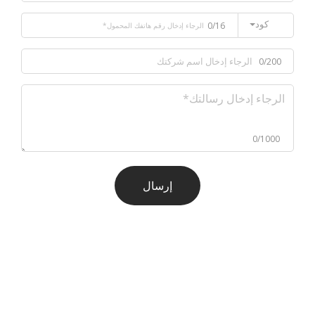
كود
0/16
0/200
0/1000
إرسال