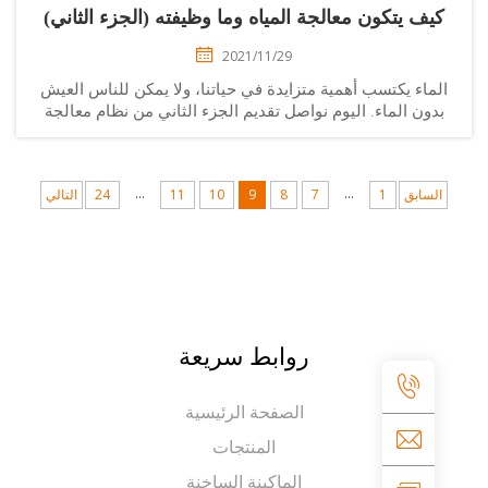
يف يتكون معالجة المياه وما وظيفته (الجزء الثاني)
2021/11/29
ماء يكتسب أهمية متزايدة في حياتنا، ولا يمكن للناس العيش
دون الماء. اليوم نواصل تقديم الجزء الثاني من نظام معالجة
المياه – معدات تليين المياه. (1) جهاز التبادل الأيوني: جهاز
التبادل الأيوني هو جهاز يستخدم عادةً في معالجة المياه...
...
...
لسابق
1
7
8
9
10
11
24
التالي
روابط سريعة
الصفحة الرئيسية
المنتجات
الماكينة الساخنة