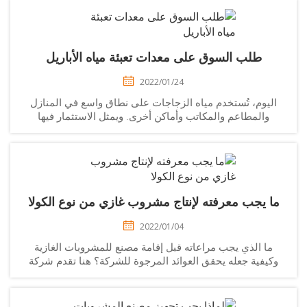
طلب السوق على معدات تعبئة مياه الأباريل
2022/01/24
اليوم، تُستخدم مياه الزجاجات على نطاق واسع في المنازل
والمطاعم والمكاتب وأماكن أخرى. ويمثل الاستثمار فيها
روعًا منخفض التكلفة وعالي الربح. ولكن ما الذي يجب أخذه
 الاعتبار لبدء خط إنتاج مياه البراميل؟ وكيفية اختيار ماكينة
تعبئة مياه جيدة بسعة 3-5 جالونات...
ا يجب معرفته لإنتاج مشروب غازي من نوع الكولا
2022/01/04
ما الذي يجب مراعاته قبل إقامة مصنع للمشروبات الغازية
كيفية جعله يحقق العوائد المرجوة للشركة؟ هنا تقدم شركة
كومارك للمعدات عملية الإنتاج. 1. إذابة السكر (خط إنتاج
المشروبات الغازية) إذا كان السكر صلبًا...