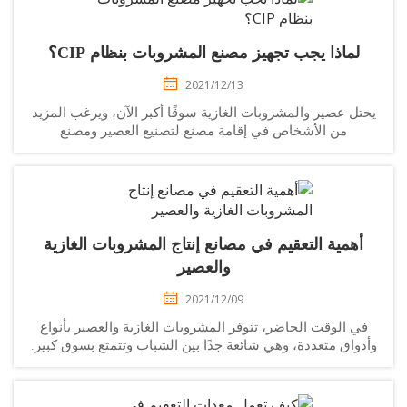
لماذا يجب تجهيز مصنع المشروبات بنظام CIP؟
2021/12/13
تل عصير والمشروبات الغازية سوقًا أكبر الآن، ويرغب المزيد
من الأشخاص في إقامة مصنع لتصنيع العصير ومصنع
للمشروبات الغازية. إذًا ما هو نظام CIP ولماذا تحتاج إلى نظام
CIP؟ يمكن لشركة Comark Machinery أن تزودك بالتكنولوجيا
والأدوات الأكثر اكتمالاً واحترافية...
أهمية التعقيم في مصانع إنتاج المشروبات الغازية
والعصير
2021/12/09
ي الوقت الحاضر، تتوفر المشروبات الغازية والعصير بأنواع
ذواق متعددة، وهي شائعة جدًا بين الشباب وتتمتع بسوق كبير.
دّ التعقيم جزءًا مهمًا من عملية معالجة المشروبات. هنا سأقدم
لكم معدات التعقيم...