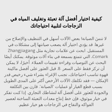
يفية اختيار أفضل آلة تعبئة وتغليف المياه في
الزجاجات لتلبية احتياجاتك
نسَ الصيانة! بعض الآلات أسهل في التنظيف والإصلاح من
رها. قد يؤدي اختيار آلة يصعب صيانتها إلى مشكلات في
المستقبل. ابحث عن علامات تجارية مثل Zhangjiagang
Comark، التي تتمتع بسمعة في بناء آلات موثوقة. يمكنك أيضًا
حث عن التوصيات وقراءة تقييمات العملاء. أخيرًا، لا يمكن
أن تركز فقط على السعر. 8. قبل العثور على أفضل ماكينة
 تناسب احتياجاتك، تجنب الإغراء بشراء شيء رخيص قدر
كان — فقد تكلفك الآلات الأرخص أكثر على المدى الطويل
سبب قطع الغيار أو عمليات 'الصيانة'. قارن بين التكلفة
ودة للعثور على أفضل آلة لنشاطك التجاري. إذا كنت تفكر
خيار موثوق، فإن
خط إنتاج معدات التعبئة الساخنة لعصير
الفواكه والتفاح في الزجاجات
هو خيار عظيم.