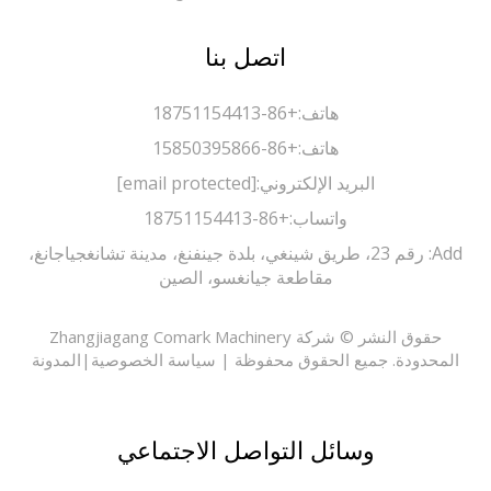
اتصل بنا
هاتف:
+86-18751154413
هاتف:
+86-15850395866
البريد الإلكتروني:
[email protected]
واتساب:
+86-18751154413
Add: رقم 23، طريق شينغي، بلدة جينفنغ، مدينة تشانغجياجانغ،
مقاطعة جيانغسو، الصين
حقوق النشر © شركة Zhangjiagang Comark Machinery
حدودة. جميع الحقوق محفوظة |
سياسة الخصوصية
|
المدونة
وسائل التواصل الاجتماعي