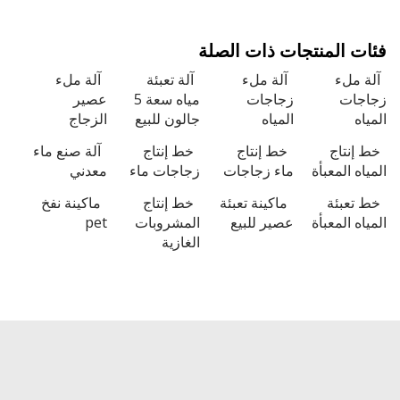
 المنتجات ذات الصلة
ملء
آلة ملء
آلة تعبئة
آلة ملء
ات
زجاجات
مياه سعة 5
عصير
ه
المياه
جالون للبيع
الزجاج
نتاج
خط إنتاج
خط إنتاج
آلة صنع ماء
ه المعبأة
ماء زجاجات
زجاجات ماء
معدني
تعبئة
ماكينة تعبئة
خط إنتاج
ماكينة نفخ
ه المعبأة
عصير للبيع
المشروبات
pet
الغازية