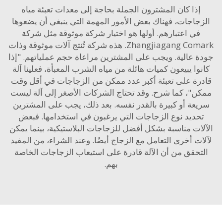
ذا كان المشترون الجملة بحاجة إلى معدات تعبئة مياه
جاجات، فهناك بعض الأمور المهمة التي ينبغي أن يضعوها
في اعتبارهم. أولها هو اختيار شركة موثوقة مثل شركة
Zhangjiagang Comark. هذه شركة تُنتج آلات موثوقة وذات
 عالية. ويجب على المشترين مراعاة حجم عملياتهم. "إذا
وا يبيعون كميات هائلة من مياه الشرب المعبأة، فعلينا آلة
رة على تعبئة أكبر عدد ممكن من الزجاجات في أقل وقت
"، كما شرح. وقد تحتاج الشركات الأصغر إلى آلة ليست
عة أو كبيرة بالقدر نفسه. بعد ذلك، يجب على المشترين
حديد نوع الزجاجات التي يرغبون في استخدامها. فبعض
ات مناسبة بشكل أفضل للزجاجات البلاستيكية، بينما يمكن
ت أخرى التعامل مع الزجاج أيضًا. وعند الشراء، من المفيد
حقق من أن الآلة قادرة على استيعاب الزجاجات الخاصة
بهم.