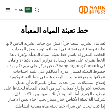
AR
خط تعبئة المياه المعبأة
ماء الشرب المعبأ جزءًا كبيرًا من حياتنا. يشربه الناس لأنها
ة وصافية ومنعشة. في المصانع، توجد بعض المعدات
ة المعروفة باسم خط تعبئة المياه المعبأة. ويُعرف هذا
بقدرته على تعبئة وسدادة قوارير المياه بكفاءة وأمان.
في Zhangjiagang Comark، نحن نركز على تزويدكم بهذه
 التعبئة لضمان قدرة أعمالكم على تلبية احتياجات
ئها. وبمعرفة ما يجب البحث عنه في خط التعبئة وكيفية
ح المشكلات التي تحدث، يمكن للشركات أن تعمل
ة أكبر وإنتاج كميات أكبر من المياه المعبأة للحفاظ على
 الجميع. أما بالنسبة لأولئك المهتمين بالآلات، فإن
نا
آلة تعبئة الأكياس
خيار ممتاز يجب أخذه بعين الاعتبار.
كنت تبحث عن شراء خط تعبئة مياه معدنية لنشاطك