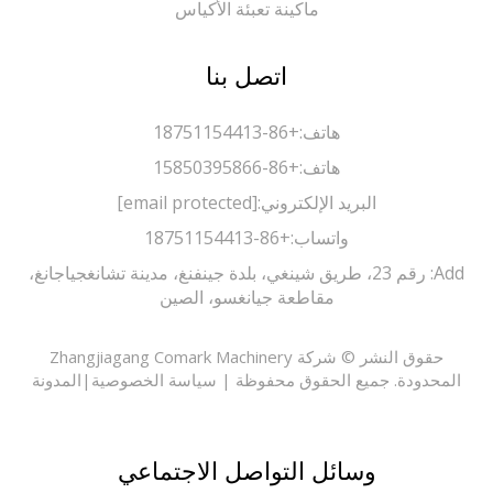
ماكينة تعبئة الأكياس
اتصل بنا
هاتف:
+86-18751154413
هاتف:
+86-15850395866
البريد الإلكتروني:
[email protected]
واتساب:
+86-18751154413
Add: رقم 23، طريق شينغي، بلدة جينفنغ، مدينة تشانغجياجانغ،
مقاطعة جيانغسو، الصين
حقوق النشر © شركة Zhangjiagang Comark Machinery
حدودة. جميع الحقوق محفوظة |
سياسة الخصوصية
|
المدونة
وسائل التواصل الاجتماعي