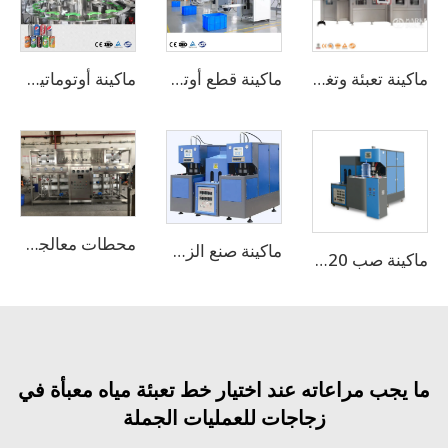
ماكينة تعبئة وتغليف المياه النقية والربيعية غير الغازية بسعة 20000 زجاجة في الساعة
ماكينة قطع أوتوماتيكية عالية السرعة للزجاجات PE وPVC وPET
ماكينة أوتوماتيكية لتعبئة وغلق علب الألمنيوم للعصائر والمشروبات الطاقوية سعة 330 مل / خط تعبئة العلب
محطات معالجة المياه بنظام التناضح العكسي (RO)
ماكينة صنع الزجاجات شبه الأوتوماتيكية، ماكينة نفخ الزجاجات
ماكينة صب 20 لتر/5 جالون
جب مراعاته عند اختيار خط تعبئة مياه معبأة في
زجاجات للعمليات الجملة