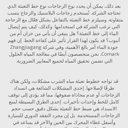
 ذلك، يمكن أن يحدد نوع الزجاجات نوع خط التعبئة الذي
اجه الشركة. تُستخدم زجاجات البلاستيك والزجاج بنسب
وتة. وسيلزم خط التعبئة بالتفاعل بشكل فعّال مع الزجاجة
ي ترغب الشركة في استخدامها. وكذلك، كيف يتم إيصال
ماء إلى خط التعبئة؟ هل ينبغي أن يأتي من خزان أم من
وب؟ قد يكون لهذا القرار تأثير على كفاءة الخط. إن فهم
جودة الماء أمر بالغ الأهمية، وفي شركة Zhangjiagang
، نحن متخصصون أيضًا في
معالجة المياه
الحلول
التي تضمن تحقيق المياه لجميع المعايير الضرورية.
 تواجه خطوط تعبئة مياه الشرب مشكلات، ولكن هناك
طرقًا لإصلاحها. إحدى المشكلات الشائعة هي انسداد
جاجات أو عدم محاذاة صفوفها، مما قد يؤدي إلى توقف
مل للخط وإحداث تأخيرات. إحدى الطرق البسيطة لمنع
لانسداد هي ضبط خط التعبئة بشكل دقيق حسب حجم
جاجات المستخدمة. بل إن مجرد التفقد الدوري للسيارة
وأسفل غطاء المحرك بين الحين والآخر قد يساعد في