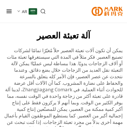
AR
آلة تعبئة العصير
أن تكون آلات تعبئة العصير حلاً مُغيّرًا تمامًا لشركات
 العصير. فكر مثلاً في المدة التي سيستغرقها تعبئة مئات
اف الزجاجات يدويًا. هذا ببساطة ليس عمليًا! يمكن لآلة
ئة نقل العديد من الزجاجات خلال بضع دقائق. وعندما
ث عن عصر العصير، فإن الأمر كله يتعلق بالسرعة
فاظ على نضارة المشروب. كما أن الآلات أقل عرضة
للحوادث أثناء العملية. في Zhangjiagang Comark، لدينا آلة
ة على تعبئة أكثر من زجاجة واحدة في الوقت نفسه، مما
الكثير من الوقت. وبما أنهم لا يركزون فقط على إنتاج
كمية ممكنة من العصير، يمكن للمصنّعين إنتاج كمية
لية أكبر من العصير. كما يستطيع الموظفون القيام بأعمال
 أخرى بدلاً من مجرد تعبئة الزجاجات. إذا كنت تبحث عن