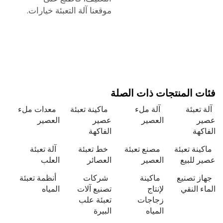
موقعنا
آلة التعبئة
خيارات.
 المنتجات ذات الصلة
تعبئة
آلة ملء
ماكينة تعبئة
معدات ملء
العصير
عصير
العصير
هة
الفاكهة
نة تعبئة
مصنع تعبئة
خط تعبئة
آلة تعبئة
للبيع
العصير
العصائر
العلب
 تصنيع
ماكينة
شركات
أنظمة تعبئة
 النقي
لإنتاج
تصنيع آلات
المياه
زجاجات
تعبئة علب
المياه
البيرة