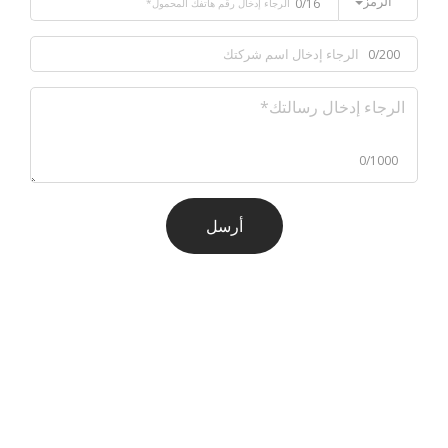
الرمز
0/16
0/200
0/1000
أرسل