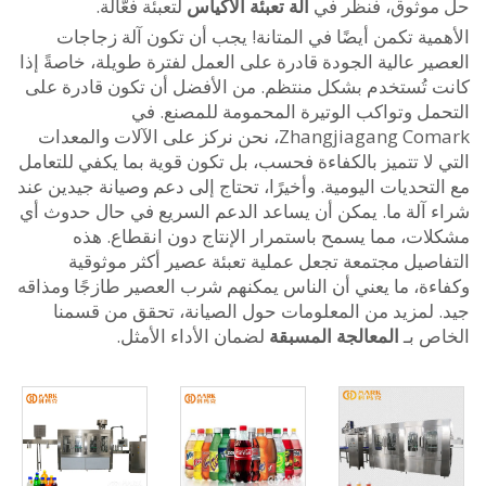
وثوق، فنظر في
آلة تعبئة الأكياس
لتعبئة فعّالة.
ية تكمن أيضًا في المتانة! يجب أن تكون آلة زجاجات
ر عالية الجودة قادرة على العمل لفترة طويلة، خاصةً إذا
 تُستخدم بشكل منتظم. من الأفضل أن تكون قادرة على
مل وتواكب الوتيرة المحمومة للمصنع. في
Zhangjiagang Comark، نحن نركز على الآلات والمعدات
لا تتميز بالكفاءة فحسب، بل تكون قوية بما يكفي للتعامل
تحديات اليومية. وأخيرًا، تحتاج إلى دعم وصيانة جيدين عند
 آلة ما. يمكن أن يساعد الدعم السريع في حال حدوث أي
ات، مما يسمح باستمرار الإنتاج دون انقطاع. هذه
اصيل مجتمعة تجعل عملية تعبئة عصير أكثر موثوقية
ءة، ما يعني أن الناس يمكنهم شرب العصير طازجًا ومذاقه
 لمزيد من المعلومات حول الصيانة، تحقق من قسمنا
ص بـ
المعالجة المسبقة
لضمان الأداء الأمثل.