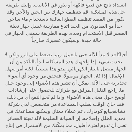
اد ناتج عن قطع فاكهة أو بذور في الأنابيب. وإليك طريقة
هذه المشكلة: قم بتنظيف جهازك بين الحين والآخر. وقد
ن من المفيد تنظيف القطع العالقة باستخدام ماء ساخن
اً مع الصابون. من الجيد اتباع ممارسة غسل جهاز تعبئة
ير قبل الاستخدام وبعده. بهذه الطريقة سيبقى الجهاز في
حالة جيدة، وسيكون عصيرك طازجاً.
ًا قد لا تبدأ الآلة حتى بالعمل. ربما تضغط على الزر ولكن لا
دث شيء. إذا واجهتك هذه المشكلة، ابدأ بالتأكد من أن
از متصل بالتيار الكهربائي. يبدو هذا بسيطًا، لكنه أمر سهل
غفال! إذا كان الجهاز موصولًا، فتحقق من وجود أي أضواء
رية على الآلة. يمكن أن تشير هذه الأضواء إلى وجود خلل
 راجع الدليل المرفق مع طرازك للحصول على إرشادات
 حول معنى هذه الأضواء. وإذا لم يُجدِ النفع أي من ذلك،
د حان الوقت لطلب المساعدة من متخصص. لدى شركة
نغجيانغ كومارك دعم عملاء ممتاز، ويمكنها مساعدتك في
يد الخلل وإصلاحه. إن الصيانة السليمة لآلة تعبئة العصائر
 أن تدوم لفترة أطول، مما يمكّنك من الاستمرار في إنتاج