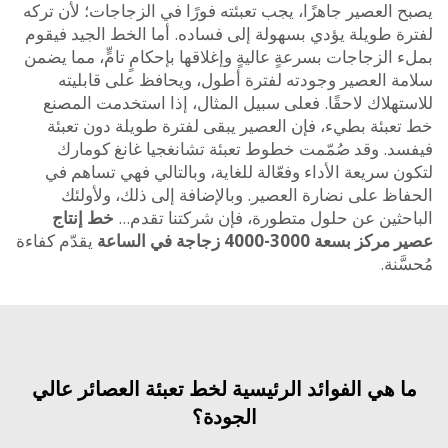
العصير جاهزًا، يجب تعبئته فورًا في الزجاجات؛ لأن تركه
ة طويلة يؤدي بسهولة إلى فساده. أما الخط الجيد فيقوم
الزجاجات بسرعةٍ عاليةٍ وإغلاقها بإحكامٍ تامٍّ، مما يضمن
ة العصير وجودته لفترة أطول، ويحافظ على قابليته
هلاك لاحقًا. فعلى سبيل المثال، إذا استخدمت المصنع
عبئة بطيء، فإن العصير يبقى لفترة طويلة دون تعبئة
د. وقد صُمّمت خطوط تعبئة تشانغجيا غانغ كومارك
 سريعة الأداء وفعّالة للغاية، وبالتالي فهي تساهم في
اظ على نضارة العصير. وبالإضافة إلى ذلك، ولأولئك
حثين عن حلول متطورة، فإن شركتنا تقدم...
خط إنتاج
بسعة 3000-4000 زجاجة في الساعة
يقدّم كفاءة
ّنة.
 هي الفوائد الرئيسية لخط تعبئة العصائر عالي
الجودة؟