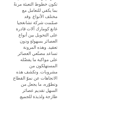
تكون خطوط التعبئة مرنةً
بما يكفي للتعامل مع
مختلف الأنواع. وقد
صمّمت شركة تشانغجيا
غانغ كومارك آلات قادرة
على التحويل بين أنواع
العصائر بسهولةٍ ودون
تعقيد. وهذه المرونة
تساعد مصنّعي العصائر
على مواكبة ما يفضّله
المستهلكون من
مشروبات. وتكشف هذه
الاتجاهات عن نموّ القطاع
وتطوّره، ما يجعل من
السهل تقديم عصائر
طازجة ولذيذة للجميع.