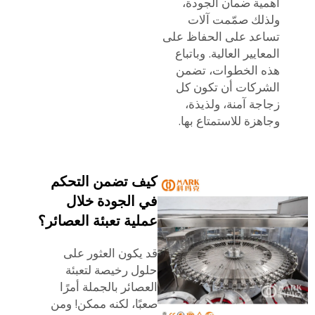
أهمية ضمان الجودة،
ولذلك صمّمت آلات
تساعد على الحفاظ على
المعايير العالية. وباتباع
هذه الخطوات، تضمن
الشركات أن تكون كل
زجاجة آمنة، ولذيذة،
وجاهزة للاستمتاع بها.
كيف تضمن التحكم
في الجودة خلال
عملية تعبئة العصائر؟
قد يكون العثور على
حلول رخيصة لتعبئة
العصائر بالجملة أمرًا
صعبًا، لكنه ممكن! ومن