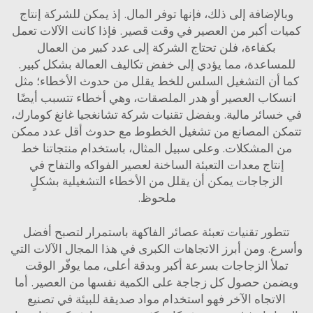
لإضافة إلى ذلك، فإنها توفر المال. إذ يمكن للشركة إنتاج
ت أكبر من العصير في وقت قصير. فإذا كانت الآلات تعمل
بكفاءة، فلن تحتاج الشركة إلى عدد كبير من العمال
ساعدة، مما يؤدي إلى خفض تكاليف العمالة بشكل كبير.
 أن التشغيل السلس للخط يقلل من حدوث الأخطاء؛ مثل
كاب العصير أو هدر الملصقات، وهي أخطاء تتسبب أيضًا
سائر مالية. وبفضل تقنيات شركة تشانغجيا غانغ كومارك،
ن المصانع من تشغيل الخطوط مع حدوث أقل عدد ممكن
 المشكلات. وعلى سبيل المثال، باستخدام منتجاتنا
خط
نتاج معدات التعبئة الساخنة لعصير الفواكه والتفاح في
لزجاجات
يمكن أن يقلل من الأخطاء التشغيلية بشكلٍ
ملحوظ.
طور تقنيات تعبئة عصائر الفاكهة باستمرار لتصبح أفضل
. ومن أبرز الاتجاهات الكبرى في هذا المجال الآلات التي
لأ الزجاجات بسرعة أكبر وبدقة أعلى، مما يوفّر الوقت
من حصول كل زجاجة على الكمية نفسها من العصير. أما
لاتجاه الآخر فهو استخدام مواد صديقة للبيئة في تصنيع