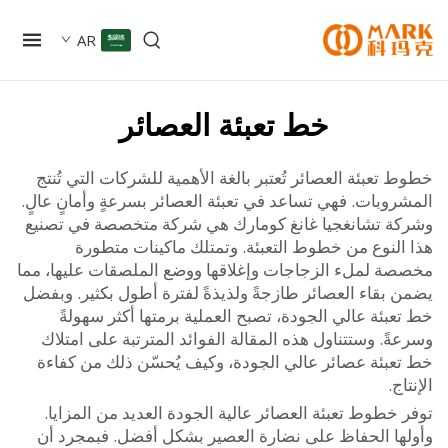
AR
خط تعبئة العصائر
تعبئة العصائر تُعتبر بالغة الأهمية للشركات التي تُنتج
وبات. فهي تساعد في تعبئة العصائر بسرعةٍ وأمانٍ عالٍ.
ة تشانغجيا غانغ كومارك هي شركة متخصصة في تصنيع
النوع من خطوط التعبئة. وتمتلك ماكينات متطورة
ة لملء الزجاجات وإغلاقها ووضع الملصقات عليها، مما
 بقاء العصائر طازجةً ولذيذةً لفترة أطول بكثير. وبفضل
بئة عالي الجودة، تصبح العملية برمتها أكثر سهولةً
ً. وستتناول هذه المقالة الفوائد المترتبة على امتلاك
عبئة عصائر عالي الجودة، وكيف يُحسّن ذلك من كفاءة
ج.
خطوط تعبئة العصائر عالية الجودة العديد من المزايا.
ها الحفاظ على نضارة العصير بشكل أفضل. فبمجرد أن