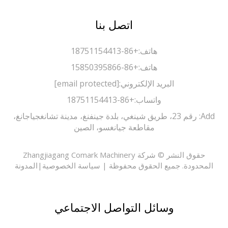
اتصل بنا
هاتف:
+86-18751154413
هاتف:
+86-15850395866
البريد الإلكتروني:
[email protected]
واتساب:
+86-18751154413
Add: رقم 23، طريق شينغي، بلدة جينفنغ، مدينة تشانغجياجانغ،
مقاطعة جيانغسو، الصين
حقوق النشر © شركة Zhangjiagang Comark Machinery
حدودة. جميع الحقوق محفوظة |
سياسة الخصوصية
|
المدونة
وسائل التواصل الاجتماعي