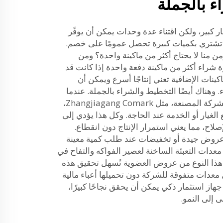
ء بالجملة
ر كبير، ولكن اقتناء عدة وحدات يمكن أن يوفّر
ي تشتري بكميات كبيرة تحصل عمومًا على خصم.
من منا لا يحتاج أكثر من ماكينة واحدة؟ ومن
 شراء أكثر من ماكينة دفعة واحدة إذا كانت قد
كينات الإضافية تعني إنتاجًا أسرع ويمكن أن
 وهناك أيضًا التخطيط والشراء بالجملة. عندما
تكون جميع الماكينات من نفس الشركة المصنعة، مثل Zhangjiagang Comark،
لغيار أو الخدمة عند الحاجة. وكل هذا يؤدي إلى
صلاح، مما يعني استمرار الإنتاج دون انقطاع.
جد عروض جيدة أو تخفيضات عند طلب كمية معينة
معدات التعبئة الساخنة لعصير الفواكه والتفاح في
 هذا النوع من عروض العضوية تُسهل تحقيق هذه
عدات متفوقة للشركة دون تحميلها أعباء مالية
هاز استثمار ذكي يمكن أن يحقق نجاحًا كبيرًا،
 إلى النمو.