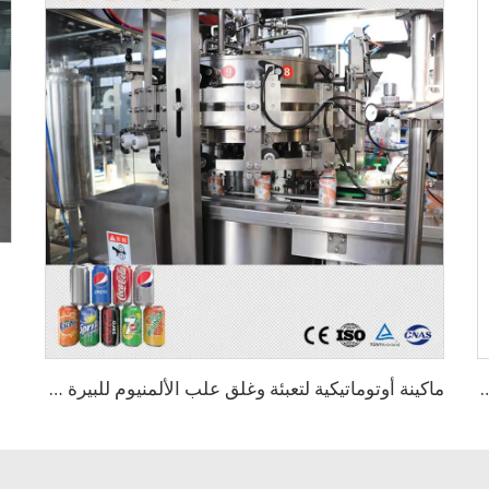
 للزجاجات البلاستيكية أو الزجاجية
ماكينة أوتوماتيكية لتعبئة وغلق علب الألمنيوم للبيرة الحرفية والمشروبات والعصائر بسعة 330 مل و3000 علبة في الساعة / خط تعبئة البيرة