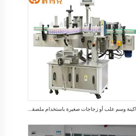
ماكينة وسم علب أو زجاجات صغيرة باستخدام ملصقات لاصقة