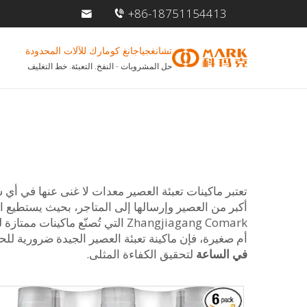
+86-18751154413
تشانغجياجانغ كومارك للآلات المحدودة
حل المشروبات - النفخ. التعبئة. خط التغليف
تعتبر ماكينات تعبئة العصير معدات لا غنى عنها في أي
أكبر من العصير وإرسالها إلى المتاجر، بحيث يستطيع ال
Zhangjiagang Comark التي تُصنّ
أم صغيرة، فإن ماكينة تعبئة العصير الجيدة ضرورية 
في الساعة
لتحقيق الكفاءة المثلى.