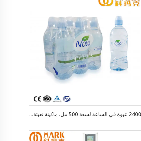
24000 عبوة في الساعة لسعة 500 مل، ماكينة تعبئة أوتوماتيكية بالكامل للمياه المعدنية الشرب (CGF-50-50-15)