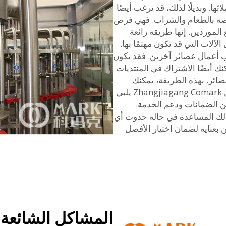
ئها. وبديلًا لذلك، قد ترغب أيضًا
اصة بالطعام والشراب. فهي فرص
 الموردين. إنها طريقة رائعة
لات التي قد تكون مهتمًا بها.
أعمال عصائر آخرين. فقد يكون
نك أيضًا الاشتراك في المنتديات
صائر. بهذه الطريقة، يمكنك
التعلم من الآخرين حول كيفية اختيار مورد جيد مثل Zhangjiagang Comark يلبي
ن الضمانات ودعم الخدمة.
 لك المساعدة في حالة حدوث أي
 بعناية لضمان اختيار الأفضل
المشاكل الشائعة 