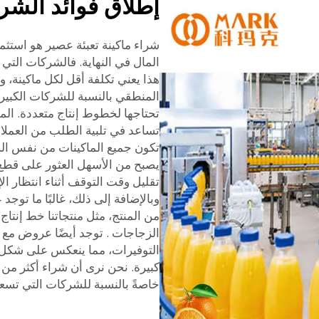
إطلاق فوائد الشرا
شراء ماكينة تعبئة عصير هو استثما
المال في النهاية. فالشركات الت
هذا يعني تكلفة أقل لكل ماكينة، و
المنطقي بالنسبة للشركات الكبيرة
تحتاجها لخطوط إنتاج متعددة. الما
تساعد في تلبية الطلب من العملاء.
يصبح من الأسهل العثور على قطع ا
تقليل وقت التوقف أثناء انتظار الإ
وبالإضافة إلى ذلك، غالبًا ما تو
من المنتج، مثل منتجاتنا
خط إنتاج 
الزجاجات
. توجد أيضًا عروض مع
التوفيرات، مما ينعكس على شكل م
كبيرة. نحن نرى أن شراء أكثر من ج
خاصةً بالنسبة للشركات التي تسعى