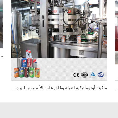
 بسرعة 12000 زجاجة في الساعة باستخدام ملصقات لاصقة ذائبة حرارياً من نوع OPP
ماكينة أوتوماتيكية لتعبئة وغلق علب الألمنيوم للبيرة الحرفية والمشروبات والعصائر بسعة 330 مل و3000 علبة في الساعة / خط تعبئة البيرة