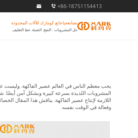
+86-18751154413
تشانغجياجانغ كومارك للآلات المحدودة
حل المشروبات - النفخ. التعبئة. خط التغليف
يحب معظم الناس في العالم عصير الفاكهة. وليست عم
المشروبات اللذيذة بسرعة كبيرة وبشكل آمن أيضًا. ش
اللازمة لإنتاج عصير الفاكهة. يناقش هذا المقال الخص
وفعالة في الوقت نفسه.