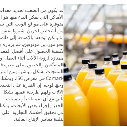
قد يكون من الصعب تحديد معدات إن
الأماكن التي يمكن البدء منها هو
متوفرة على مواقع الويب التي تبي
من أشخاص آخرين اشتروا نفس ال
ما يمكن توقعه. بالإضافة إلى ذل
نحو موردين موثوقين. قم بزيارة م
بكيفية الحصول على أفضل المعدات
ممتازة لرؤية الآلات أثناء العمل.
المصنّعين والحصول على نظرة قري
Comark في م
وجهًا لوجه. إن القدرة على التحد
الآلات وفهم طريقة عملها بشكل أفض
تأتي مع أي ضمانات أو تأمينات — ف
الحذر وإجراء بعض الأبحاث، يمكنك
في تحقيق أحلامك التجارية. على س
لتلبية معايير الإنتاج العالية.