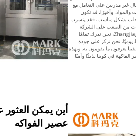
ل غير مدربين على التعامل مع
والمواد. وأخيرًا، قد تكون
و العلب بشكل مناسب، فقد يتسرب
لات من الصعب على الشركة
تشغيل أعمالها بسلاسة. في شركة Zhangjiagang Comark، نحن ندرك تمامًا
وميًا. نحن نركز على جودة
فينا يعرفون ما يقومون به. وبهذه
فاكهة في كوبنا لذيذًا وآمنًا
أين يمكن العثور ع
عصير الفواكه