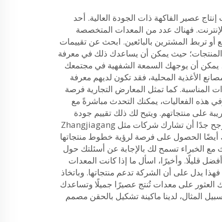
تاج عصير الفاكهة ذات الجودة العالية. أحد
 الإنترنت. فهناك عدد من المعدات المتخصصة
ع أو تربط المشترين بالبائعين. ابحث عن تقييمات
منتجات؛ حيث يمكن أن يساعدك ذلك في معرفة
ك، يمكن أن يوجهك السمعة الشفهية في مجتمعك
صانع الأغذية المحلية، فقد تكون لديهم معرفة
 المناسبة. كما تمثل المعارض التجارية فرصة
 وفي هذه الفعاليات، يمكنك التحدث مباشرةً مع
بة على منتجاتهم. ويتيح لك ذلك تقييم جودة
المنتجات بشكل مباشر. ومن المرجح جدًا أن تشارك شركات مثل Zhangjiagang
عرض ISC، ويمكنك أيضًا الحصول على فرصة لرؤية خطوط منتجاتها
ث مع الخبراء تسمح لك بالإجابة عن أسئلتك حول
ل قليلًا. وأخيرًا، اسأل ما إذا كانت المعدات
هذا يدل على أن الشركة تدعم منتجاتها. وباتخاذ
 العثور على معدات تُنتج عصيرًا جميلًا وتساعدك
بيل المثال، لدينا
ماكينة تشكيل بالحقن
مصمم