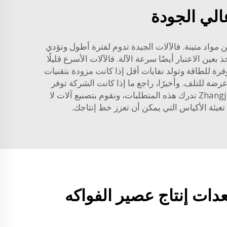
الي الجودة
 مواد متينة. فالآلات الجيدة تدوم لفترة أطول وتؤدي
ن الاعتبار أيضًا سرعة الآلة. فالآلات الأسرع قليلًا
وفرة للطاقة وتولد نفايات أقل إذا كانت مزودة بتقنيات
ضة للتلف. وأخيرًا، راجع ما إذا كانت الشركة توفر
خدمة جيدة لما بعد البيع بعد شراء الآلات. فدعم جيد لا يضر إذا ظهرت مشكلات لاحقًا. نحن في شركة Zhangjiagang Comark ندرك هذه المتطلبات، ونقوم بتصنيع آلات لا
 تعبئة الأكياس
التي يمكن أن تعزز خط إنتاجك.
دات إنتاج عصير الفواكه