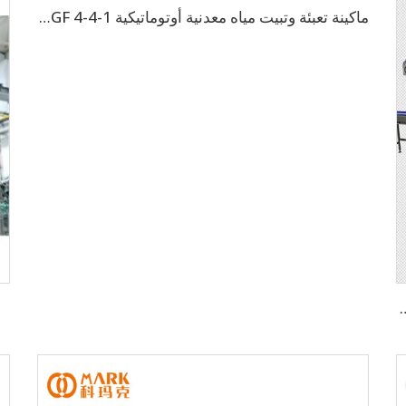
ماكينة تعبئة وتبيت مياه معدنية أوتوماتيكية CGF 4-4-1 بسعة 600 زجاجة/ساعة
ة 15000 زجاجة بالساعة لزجاجات 500 مل (CGF32-32-8)