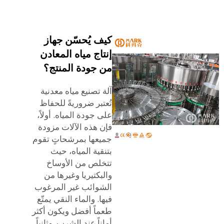
كيف يُحسّن جهاز
إنتاج مياه المعادن
من جودة المنتج؟
آلة تصنيع مياه معدنية
تُعتبر ضروريةً للحفاظ
على جودة المياه. أولاً،
فإن هذه الآلات مزودة
جميعها بمرشحاتٍ تقوم
بتنقية المياه، حيث
تتخلص من الأوساخ
والبكتيريا وغيرها من
الشوائب غير المرغوب
فيها. والماء النقي يمتّع
طعماً أفضل ويكون أكثر
أماناً عند الشرب. وثانياً،