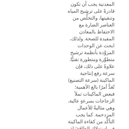
المعدنية يجب أن تكون
قادرةً على ترشيح المياه
وتنقيتها، والتخلُّص من
العناصر الضارة مع
الاحتفاظ بالمعادن
المفيدة للصحة. ولذلك،
ابحث عن الوحدات
المزوَّدة بأنظمة ترشيح
متطوِّرة ومتطورة تقنيًّا.
علاوةً على ذلك، فإن
سرعة رفع إنتاجية
الماكينة (سرعة التصنيع)
تُعَدُّ أمرًا بالغ الأهمية؛
فبعض الماكينات تملأ
الزجاجات بسرعةٍ عالية،
وهي مثاليةٌ للأعمال
المزدحمة. كما يجب
التأكُّد من كفاءة الماكينة
في استهلاك الطاقة؛ إذ