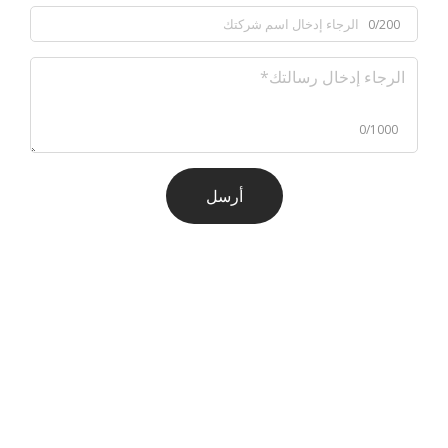
0/200
0/1000
أرسل