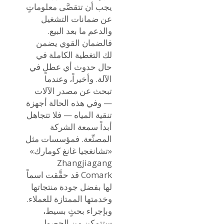
يجب أن تتقصَّى معلوماتٍ
عن ضمانات التشغيل
والدعم ما بعد البيع.
فالضمان القوي يضمن
لك التغطية الكاملة في
حال حدوث أي عطلٍ في
الآلة. وأخيراً، وعندما
تبحث عن مصدر الآلات
— وفي هذه الحالة أجهزة
تنقية المياه — فلا تتجاهل
أبداً سمعة الشركة
المصنِّعة. فمؤسسات مثل
«تشانغجيا غانغ كومارك»
Zhangjiagang
Comark قد حقَّقت اسماً
لها بفضل جودة منتجاتها
وخدمتها الممتازة للعملاء.
وبإجراء بحثٍ بسيط،
ستتمكن من الحصول