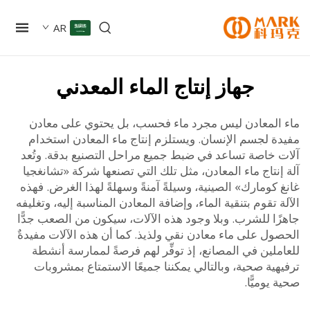
AR
جهاز إنتاج الماء المعدني
المعادن ليس مجرد ماء فحسب، بل يحتوي على معادن
ة لجسم الإنسان. ويستلزم إنتاج ماء المعادن استخدام
 خاصة تساعد في ضبط جميع مراحل التصنيع بدقة. وتُعد
نتاج ماء المعادن، مثل تلك التي تصنعها شركة «تشانغجيا
كومارك» الصينية، وسيلةً آمنةً وسهلةً لهذا الغرض. فهذه
 تقوم بتنقية الماء، وإضافة المعادن المناسبة إليه، وتغليفه
ًا للشرب. وبلا وجود هذه الآلات، سيكون من الصعب جدًّا
ول على ماء معادن نقي ولذيذ. كما أن هذه الآلات مفيدةٌ
لين في المصانع، إذ توفِّر لهم فرصةً لممارسة أنشطة
ية صحية، وبالتالي يمكننا جميعًا الاستمتاع بمشروبات
يوميًّا.