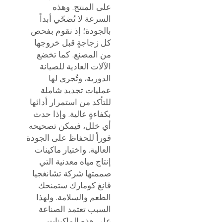
على المنتج. وهذه
السرعة لا تُضحّي أبداً
بالجودة؛ إذ نقوم بفحص
كل زجاجةٍ قبل خروجها
من المصنع. كما تخضع
الآلات العادية للصيانة
الدورية، وتُجرى لها
عمليات تجديد شاملة
للتأكد من استمرار أدائها
بكفاءةٍ عالية. وإذا حدث
أي خلل، فيمكن تصحيحه
فوراً للحفاظ على الجودة
العالية. واختيار
ماكينات
إنتاج مياه معدنية
التي
صممتها شركة تشانغجيا
قانغ كومارك ستمنحك
الطعم والسلامة. ولهذا
السبب تعتمد الصناعة
على هذه الماكينات