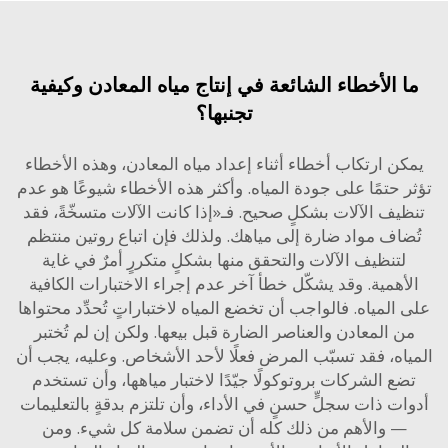
 الأخطاء الشائعة في إنتاج مياه المعادن وكيفية
تجنبها؟
ن ارتكاب أخطاء أثناء إعداد مياه المعادن، وهذه الأخطاء
 حتمًا على جودة المياه. وأكثر هذه الأخطاء شيوعًا هو عدم
يف الآلات بشكلٍ صحيح. فـ«إذا كانت الآلات متسخّةً، فقد
اف مواد ضارة إلى مياهك. ولذلك فإن اتباع روتين منتظم
تنظيف الآلات والتحقق منها بشكلٍ متكررٍ أمرٌ في غاية
همية. وقد يشكّل خطأ آخر عدم إجراء الاختبارات الكافية
المياه. فالواجب أن تخضع المياه لاختباراتٍ تُحدِّد محتواها
 المعادن والعناصر الضارة قبل بيعها. ولكن إن لم تُختبر
اه، فقد تسبّب المرض فعلًا لأحد الأشخاص. وعليه، يجب أن
ع الشركات بروتوكولًا جيّدًا لاختبار مياهها، وأن تستخدم
ت ذات سجلٍّ حسنٍ في الأداء، وأن تلتزم بدقةٍ بالتعليمات
 والأهم من ذلك كله أن تضمن سلامة كل شيء. ومن