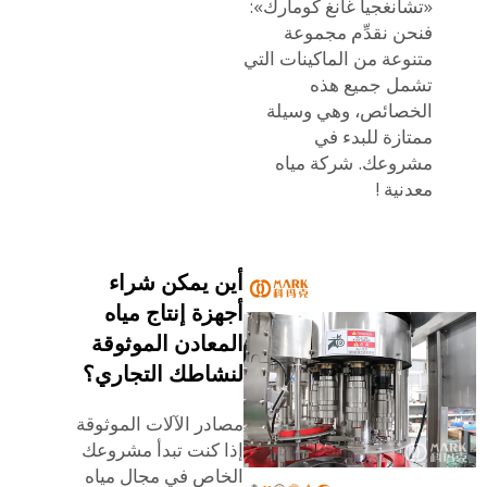
«تشانغجيا غانغ كومارك»:
فنحن نقدِّم مجموعة
متنوعة من الماكينات التي
تشمل جميع هذه
الخصائص، وهي وسيلة
ممتازة للبدء في
مشروعك.
شركة مياه
معدنية
!
أين يمكن شراء
أجهزة إنتاج مياه
المعادن الموثوقة
لنشاطك التجاري؟
مصادر الآلات الموثوقة
إذا كنت تبدأ مشروعك
الخاص في مجال مياه