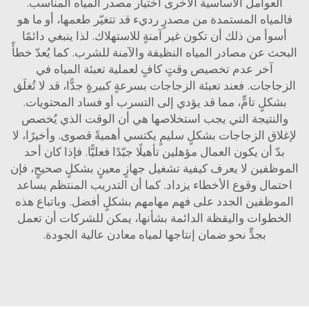
لعوامل الأساسية الأخرى اختيار مصدر المياه المناسب.
مياه المستمدة من مصدرٍ رديء قد تتغيّر طعمها، أو ما هو
وأ من ذلك أن تكون غير آمنةٍ للاستهلاك. لذا ينبغي دائمًا
ث عن مصادر المياه النظيفة والآمنة للشرب. كما يُعدّ خطأً
آخر عدم تخصيص وقتٍ كافٍ لعملية تعبئة المياه في
اجات. فعند تعبئة الزجاجات بسرعةٍ كبيرةٍ جدًّا، قد لا تُغلَق
كلٍ تامٍّ، مما قد يؤدي إلى التسرب أو فساد المحتويات.
لنتيجة التي يجب استخلاصها هي أن الوقت الذي يُخصص
اق الزجاجات بشكلٍ سليمٍ يكتسي أهميةً قصوى. وأخيرًا، لا
ّ أن يكون العمال مؤهلين تأهيلًا جيّدًا فعليًّا. فإذا كان أحد
ظفين لا يعرف كيفية تشغيل جهازٍ معينٍ بشكلٍ صحيحٍ، فإن
مال وقوع الأخطاء يزداد. كما أن التدريب المنتظم يساعد
وظفين الجدد على فهم مهامهم بشكلٍ أفضل. وباتباع هذه
طوات واليقظة الدائمة بشأنها، يمكن للشركات أن تعمل
بجدٍّ نحو ضمان إنتاجها لمياه معادن عالية الجودة.