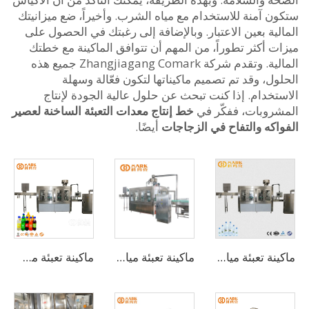
ن آمنة للاستخدام مع مياه الشرب. وأخيراً، ضع ميزانيتك
ية بعين الاعتبار. وبالإضافة إلى رغبتك في الحصول على
 أكثر تطوراً، من المهم أن تتوافق الماكينة مع خطتك
المالية. وتقدم شركة Zhangjiagang Comark جميع هذه
ل، وقد تم تصميم ماكيناتها لتكون فعّالة وسهلة
تخدام. إذا كنت تبحث عن حلول عالية الجودة لإنتاج
روبات، ففكّر في
خط إنتاج معدات التعبئة الساخنة لعصير
اكه والتفاح في الزجاجات
أيضًا.
ماكينة تعبئة مياه شرب أوتوماتيكية بسعة 8000 زجاجة بالساعة (CGF16-16-5)
ماكينة تعبئة مياه شرب أوتوماتيكية بسعة 18000-20000 زجاجة بالساعة
ماكينة تعبئة مشروبات المياه الغازية بسعة 1000-24000 زجاجة في الساعة