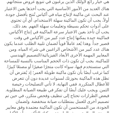
يار رائع لأولئك الذين يرغبون في تنويع عروض منتجاتهم.
العديد من الأمور الأساسية التي يجب أخذها بعين الاعتبار
لبحث عن ماكينة لإنتاج مياه في أكياس تُنتج بأفضل جودة.
، يجب أن تكون الماكينة سهلة الاستخدام، أي أن تحتوي
أدوات تحكم بسيطة وتعليمات سهلة الفهم. بعد ذلك،
ن تأخذ بعين الاعتبار سرعة الماكينة في إنتاج الأكياس.
ينة جيدة يمكنها إنتاج عدد كبير من الأكياس في وقت
جداً. وهذا يُعد عاملاً قوياً لضمان تلبية الطلب عندما يكون
 عدد كبير من الأشخاص الراغبين في شراء المياه. ومن
يير المهمة الأخرى الأبعاد الفيزيائية/التصميم الهندسي
كينة. يجب أن تكون ذات الحجم المناسب بالنسبة للمساحة
ستستخدم فيها، سواء كانت متجرًا صغيرًا أو مصنعًا كبيرًا.
رغب أيضًا بأن تكون ماكينة طويلة العمر؛ إذ يُفترض أن
هذه الماكينة بحوزتك لسنوات عديدة دون أن تتعرض
ال المتكررة. ففي النهاية، لا تأتي التصليحات رخيصة
. ويجب عليك أيضًا أن تفكر في طبيعة الصيانة المطلوبة.
 الطرازات تحتاج إلى تنظيف وفحص متكرر، في حين تم
م أخرى للعمل بمتطلبات صيانة منخفضة. ولضمان
دة، من المستحسن أن تكون الماكينة معتمدة وفق معايير
ة والسلامة. وبهذه الطريقة، يمكنك التأكد من أن الأكياس