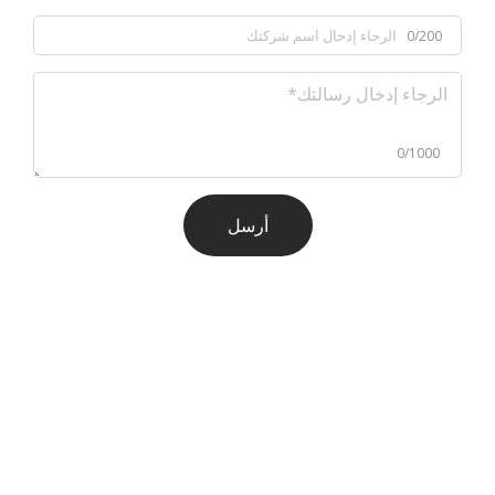
0/200
0/1000
أرسل