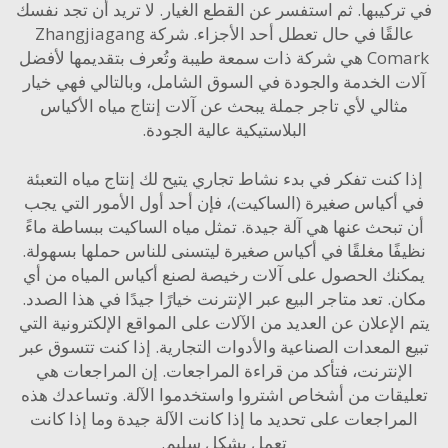
ركيبها. ثم استفسر عن القطع الغيار. لا تريد أن تجد نفسك
عالقًا في حال تعطل أحد الأجزاء. شركة Zhangjiagang
Comark هي شركة ذات سمعة طيبة وتُعرف بتقديمها لأفضل
ت الخدمة والجودة في السوق الشامل، وبالتالي فهي خيار
ثالي لأي تاجر جملة يبحث عن آلات إنتاج مياه الأكياس
البلاستيكية عالية الجودة.
 كنت تفكر في بدء نشاط تجاري يتيح لك إنتاج مياه التعبئة
أكياس صغيرة (الساكيت)، فإن أحد أول الأمور التي يجب
تبحث عنها هي آلة جيدة. تمثل مياه الساكيت ببساطة ماءً
فًا مغلقًا في أكياس صغيرة ليتسنى للناس حملها بسهولة.
نك الحصول على آلات رخيصة لصنع أكياس المياه من أي
. تعد متاجر البيع عبر الإنترنت خيارًا جيدًا في هذا الصدد.
الإعلان عن العديد من الآلات على المواقع الإلكترونية التي
 المعدات الصناعية والأدوات التجارية. إذا كنت تتسوق عبر
إنترنت، فتأكد من قراءة المراجعات. إن المراجعات هي
قات من أشخاص اشتروا واستخدموا الآلة. وتساعدك هذه
مراجعات على تحديد ما إذا كانت الآلة جيدة وما إذا كانت
تعمل بشكل سليم.