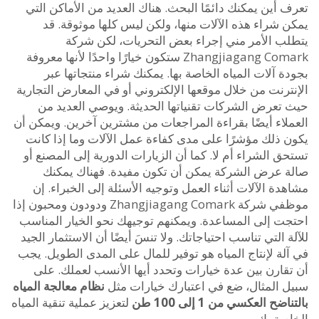
أين يمكنك دائمًا البحث. هناك العديد من الأماكن التي
 شراء هذه الآلات منها، ولكن ليس كلها موثوقة. قد
ب الأمر مني إجراء بعض التحريات، لكن شركة
Zhangjiagang Comark ستكون خيارًا واحدًا لأنها معروفة
 آلات المياه الخاصة بها. يمكنك شراء منتجاتها عبر
رنت من خلال موقعها الإلكتروني أو في المعارض التجارية
تعرض الشركات تقنياتها الحديثة. ويوصي العديد من
لاء أيضًا بقراءة المراجعات من مشترين آخرين. ويمكن أن
 ذلك مؤشرًا على مدى كفاءة عمل الآلات وما إذا كانت
 الشراء أم لا. كما أن الزيارات الدورية إلى المصنع أو
 عرض الشركة يمكن أن تكون مفيدة. فهناك يمكنك
ة الآلات أثناء العمل وتوجيه الأسئلة إلى الخبراء. إن
موظفي شركة Zhangjiagang Comark ودودون ومحبون إذا
ت إلى المساعدة. ويمكنهم توجيهك نحو الخيار المناسب
 التي تناسب احتياجاتك. ولا تنسَ أيضًا أن الاستثمار الجيد
ة لإنتاج المياه هو توفير للمال على المدى الطويل. يجب
قارن بين عدة خيارات وتحدد أيها الأنسب لعملك. على
 المثال، ضع في اعتبارك خيارات مثل
نظام معالجة المياه
ح العكسي من 1 إلى 100 طن
لتعزيز عملية تنقية المياه
صة بك.