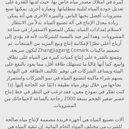
ة في امتلاك مصدر مياه خاص بها، حيث لديها القدرة على
ل جودة المياه لتلبية متطلباتها. وبعبارة أخرى، يمكنها صنع
وبات أفضل يحبها الناس. والميزة الأخرى هي أنه يمكن
يادة معدل الإنتاج في آلة تصنيع المياه. بدلاً من الانتظار
تلام إمدادات المياه، يمكن للمصنع الاستمرار في صناعة
روبات. وهذا أمر جيد بالنسبة للشركات، لأنه قد يؤدي إلى
اح أعلى نظرًا لإمكانية إنتاج وبيع المزيد من المنتجات. تم
تصميم ماكينات Zhangjiagang Comark لتكون سريعة،
متع بالقدرة على إنتاج كميات كبيرة من المياه على نطاق
 كما أنها غالبًا ما تستهلك طاقة أقل، مما يعود بالنفع على
ئة ويساعد الشركات في توفير تكاليف الطاقة. في النهاية،
م شراء ماكينة لتصنيع المياه في نمو الشركات واستمرار
حها من خلال توفر مياه نظيفة دائمًا عند الحاجة إليها. إذا
تفكر في نموذج معين، فقد ترغب في النظر في
خط إنتاج
ير الحجم بسعة 2000 زجاجة بالساعة
لاحتياجاتك من
المشروبات.
 تصنيع المياه هي أجهزة فريدة مصممة لإنتاج مياه صالحة
رب من مختلف المواد الخام المائية. إن تنقية المياه هي