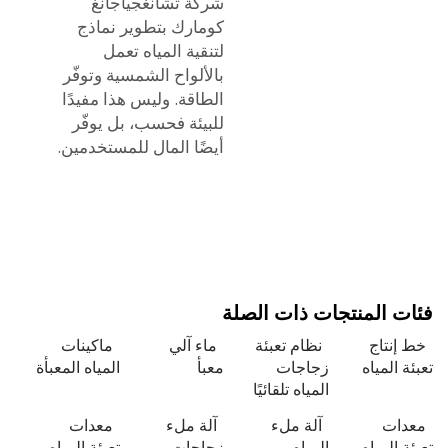
شركة تشانغجياجانغ
كومارك بتطوير نماذج
لتنقية المياه تعمل
بالألواح الشمسية وتوفّر
الطاقة. وليس هذا مفيدًا
للبيئة فحسب، بل يوفّر
أيضًا المال للمستخدمين.
 المنتجات ذات الصلة
نتاج
نظام تعبئة
ماء آلي
ماكينات
 المياه
زجاجات
معبأ
المياه المعبأة
المياه تلقائيًا
ات
آلة ملء
آلة ملء
معدات
 المياه
المياه
زجاجات
تعبئة المياه