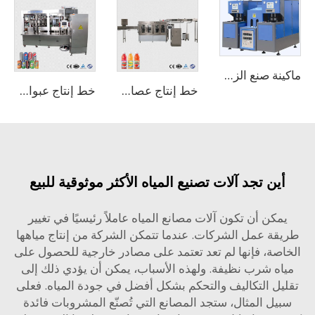
ماكينة صنع الزجاجات شبه الأوتوماتيكية، ماكينة نفخ الزجاجات
خط إنتاج عصارة الفواكه آلة المعالجة
خط إنتاج عبوات الألمنيوم للمشروبات الغازية
ين تجد آلات تصنيع المياه الأكثر موثوقية للبيع
مكن أن تكون آلات مصانع المياه عاملاً رئيسيًا في تغيير
قة عمل الشركات. عندما تتمكن الشركة من إنتاج مياهها
صة، فإنها لم تعد تعتمد على مصادر خارجية للحصول على
اه شرب نظيفة. ولهذه الأسباب، يمكن أن يؤدي ذلك إلى
يل التكاليف والتحكم بشكل أفضل في جودة المياه. فعلى
يل المثال، ستجد المصانع التي تُصنّع المشروبات فائدة