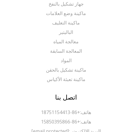
جهاز تشكيل بالنفخ
ماكينة وضع العلامات
ماكينة التغليف
الباليتير
معالجة المياه
المعالجة السابقة
المواد
ماكينة تشكيل بالحقن
ماكينة تعبئة الأكياس
اتصل بنا
هاتف:
+86-18751154413
هاتف:
+86-15850395866
البريد الإلكتروني:
[email protected]